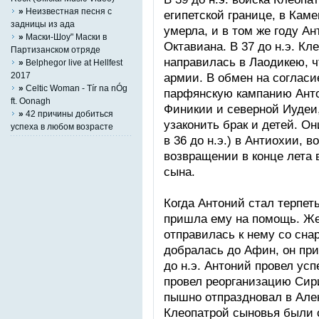
»
Неизвестная песня с
египетской границе, в Кам
задницы из ада
умерла, и в том же году А
»
Маски-Шоу" Маски в
Октавиана. В 37 до н.э. Кл
Партизанском отряде
направилась в Лаодикею, ч
»
Belphegor live at Hellfest
2017
армии. В обмен на согласи
»
Celtic Woman - Tír na nÓg
парфянскую кампанию Анто
ft. Oonagh
Финикии и северной Иудеи
»
42 причины добиться
узаконить брак и детей. Он
успеха в любом возрасте
в 36 до н.э.) в Антиохии, 
возвращении в конце лета
сына.
Когда Антоний стал терпет
пришла ему на помощь. Же
отправилась к нему со снар
добралась до Афин, он при
до н.э. Антоний провел у
провел реорганизацию Сир
пышно отпраздновал в Алек
Клеопатрой сыновья были 