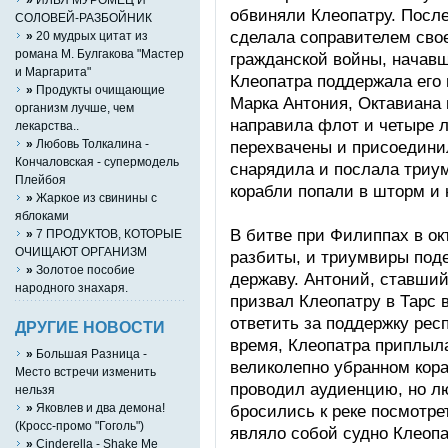
обвиняли Клеопатру. После
СОЛОВЕЙ-РАЗБОЙНИК
сделала соправителем сво
»
20 мудрых цитат из
романа М. Булгакова "Мастер
гражданской войны, начав
и Маргарита"
Клеопатра поддержала его 
»
Продукты очищающие
Марка Антония, Октавиана
организм лучше, чем
направила флот и четыре л
лекарства..
»
Любовь Толкалина -
перехвачены и присоедини
Кончаловская - супермодель
снарядила и послала триу
Плейбоя
корабли попали в шторм и 
»
Жаркое из свинины с
яблоками
В битве при Филиппах в ок
»
7 ПРОДУКТОВ, КОТОРЫЕ
ОЧИЩАЮТ ОРГАНИЗМ
разбиты, и триумвиры под
»
Золотое пособие
державу. Антоний, ставший
народного знахаря.
призвал Клеопатру в Тарс 
ответить за поддержку респ
ДРУГИЕ НОВОСТИ
время, Клеопатра приплыла
»
Большая Разница -
великолепно убранном кора
Место встречи изменить
проводил аудиенцию, но лю
нельзя
»
Яковлев и два демона!
бросились к реке посмотре
(Кросс-промо "Гоголь")
являло собой судно Клеопа
»
Cinderella - Shake Me