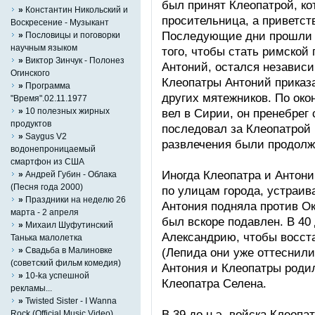
был принят Клеопатрой, ко
»
Константин Никольский и
просительница, а приветст
Воскресение - Музыкант
Последующие дни прошли 
»
Пословицы и поговорки
научным языком
того, чтобы стать римской
»
Виктор Зинчук - Полонез
Антоний, остался независ
Огинского
Клеопатры Антоний приказа
»
Программа
других мятежников. По око
"Время".02.11.1977
»
10 полезных жирных
вел в Сирии, он пренебрег
продуктов
последовал за Клеопатрой 
»
Saygus V2
развлечения были продолж
водонепроницаемый
смартфон из США
Иногда Клеопатра и Антон
»
Андрей Губин - Облака
(Песня года 2000)
по улицам города, устраив
»
Праздники на неделю 26
Антония подняла против Ок
марта - 2 апреля
был вскоре подавлен. В 40
»
Михаил Шуфутинский
Александрию, чтобы восст
Танька малолетка
»
Свадьба в Малиновке
(Лепида они уже оттеснили 
(советский фильм комедия)
Антония и Клеопатры роди
»
10-ka успешной
Клеопатра Селена.
рекламы...
»
Twisted Sister - I Wanna
В 39 до н.э. войска Клеоп
Rock (Official Music Video)