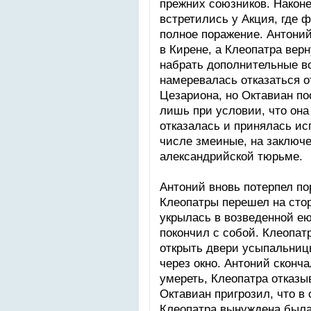
прежних союзников. Наконе
встретились у Акция, где 
полное поражение. Антони
в Кирене, а Клеопатра вер
набрать дополнительные в
намеревалась отказаться о
Цезариона, но Октавиан п
лишь при условии, что она
отказалась и принялась и
числе змеиные, на заключ
александрийской тюрьме.
Антоний вновь потерпел по
Клеопатры перешел на сто
укрылась в возведенной ею
покончил с собой. Клеопат
открыть двери усыпальниц
через окно. Антоний сконч
умереть, Клеопатра отказы
Октавиан пригрозил, что в 
Клеопатра вынуждена была