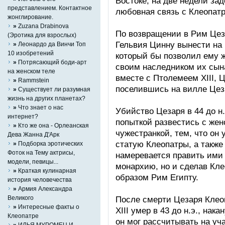
Востоке, на две недели зад
представлением. Контактное
любовная связь с Клеопат
жонглирование.
»
Zuzana Drabinova
По возвращении в Рим Цез
(Эротика для взрослых)
Гельвия Цинну вынести на 
»
Леонардо да Винчи Топ
10 изобретений
который бы позволил ему ж
»
Потрясающий боди-арт
своим наследником их сына
на женском теле
вместе с Птолемеем XIII, 
»
Rammstein
поселившись на вилле Цеза
»
Существует ли разумная
жизнь на других планетах?
»
Что знает о нас
Убийство Цезаря в 44 до н.
интернет?
попыткой развестись с жено
»
Кто же она - Орлеанская
чужестранкой, тем, что он
Дева Жанна Д'Арк
статую Клеопатры, а также
»
Подборка эротических
Фоток на Тему актрисы,
намеревается править ими 
модели, певицы...
монархию, но и сделав Кле
»
Краткая кулинарная
образом Рим Египту.
история человечества
»
Армия Александра
Великого
После смерти Цезаря Клео
»
Интересные факты о
XIII умер в 43 до н.э., нак
Клеопатре
он мог рассчитывать на уча
»
ИЛЬЯ МУРОМЕЦ И