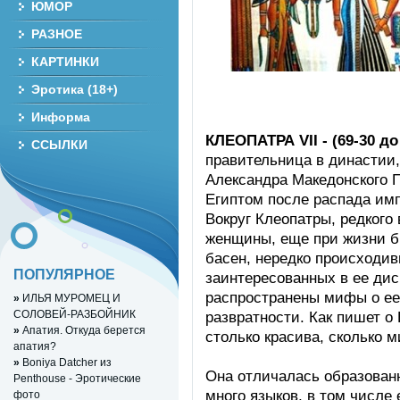
ЮМОР
РАЗНОЕ
КАРТИНКИ
Эротика (18+)
Информа
КЛЕОПАТРА VII - (69-30 до 
ССЫЛКИ
правительница в династии
Александра Македонского 
Египтом после распада им
Вокруг Клеопатры, редкого
женщины, еще при жизни б
басен, нередко происходи
ПОПУЛЯРНОЕ
заинтересованных в ее ди
распространены мифы о ее
»
ИЛЬЯ МУРОМЕЦ И
СОЛОВЕЙ-РАЗБОЙНИК
развратности. Как пишет о
»
Апатия. Откуда берется
столько красива, сколько 
апатия?
»
Boniya Datcher из
Она отличалась образован
Penthouse - Эротические
много языков, в том числе 
фото