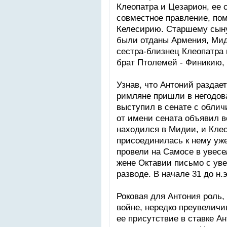
Клеопатра и Цезарион, ее 
совместное правление, пом
Келесирию. Старшему сыну
были отданы Армения, Мид
сестра-близнец Клеопатра
брат Птолемей - Финикию,
Узнав, что Антоний раздае
римляне пришли в негодова
выступил в сенате с облич
от имени сената объявил в
находился в Мидии, и Клео
присоединилась к нему уже
провели на Самосе в увесе
жене Октавии письмо с у
разводе. В начале 31 до н.
Роковая для Антония роль,
войне, нередко преувеличи
ее присутствие в ставке Ан