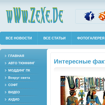
wWw.ZeXe.De
ВСЕ НОВОСТИ
ВСЕ СТАТЬИ
ФОТОГАЛЕРЕЯ
ГЛАВНАЯ
Интересные фак
АВТО ТЮННИНГ
МОДДИНГ ПК
Вокруг света
СОФТ
ВИДЕО
АУДИО