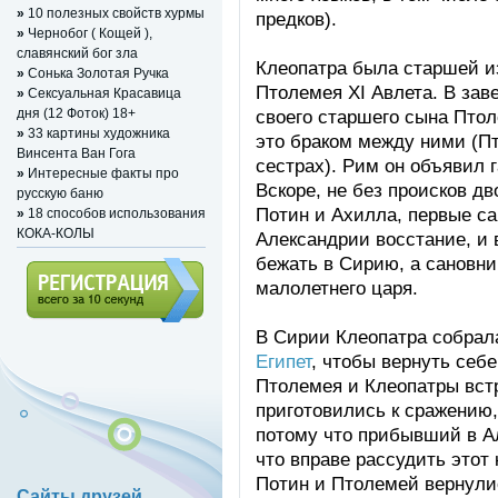
»
10 полезных свойств хурмы
предков).
»
Чернобог ( Кощей ),
славянский бог зла
Клеопатра была старшей из
»
Сонька Золотая Ручка
Птолемея XI Авлета. В зав
»
Сексуальная Красавица
дня (12 Фоток) 18+
своего старшего сына Птол
»
33 картины художника
это браком между ними (П
Винсента Ван Гога
сестрах). Рим он объявил г
»
Интересные факты про
Вскоре, не без происков дв
русскую баню
Потин и Ахилла, первые са
»
18 способов использования
КОКА-КОЛЫ
Александрии восстание, и 
бежать в Сирию, а сановни
малолетнего царя.
Регистрация (всего за 10
В Сирии Клеопатра собрал
секунд)
Египет
, чтобы вернуть себе
Птолемея и Клеопатры вст
приготовились к сражению, 
потому что прибывший в А
что вправе рассудить этот
Потин и Птолемей вернули
Сайты друзей