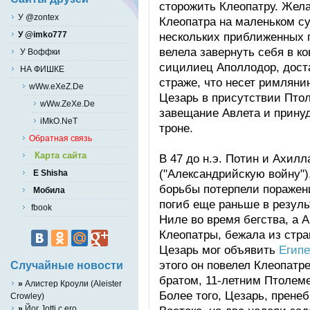
сторожить Клеопатру. Жела
У @zontex
Клеопатра на маленьком су
У @imko777
нескольких приближенных 
велела завернуть себя в ко
У Воффки
сицилиец Аполлодор, доста
НА ФИШКЕ
страже, что несет римляни
wWw.eXeZ.De
Цезарь в присутствии Пто
wWw.ZeXe.De
завещание Авлета и принуд
iMkO.NeT
троне.
Обратная связь
Карта сайта
В 47 до н.э. Потин и Ахил
("Александрийскую войну")
E Shisha
борьбы потерпели поражен
Мобила
погиб еще раньше в резуль
fbook
Ниле во время бегства, а 
Клеопатры, бежала из стра
Цезарь мог объявить
Египе
этого он повелел Клеопатр
Случайные новости
братом, 11-летним Птолемее
»
Алистер Кроули (Aleister
Более того, Цезарь, прене
Crowley)
»
Йог Jotti с его