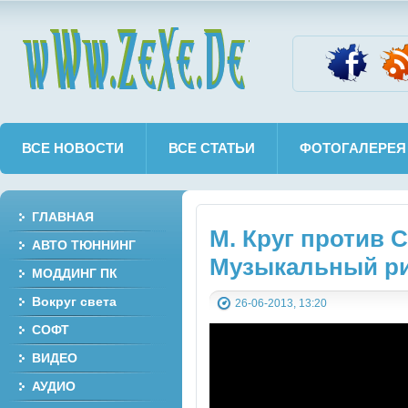
wWw.ZeXe.De
ВСЕ НОВОСТИ
ВСЕ СТАТЬИ
ФОТОГАЛЕРЕЯ
ГЛАВНАЯ
М. Круг против 
АВТО ТЮННИНГ
Музыкальный ринг
МОДДИНГ ПК
Вокруг света
26-06-2013, 13:20
СОФТ
ВИДЕО
АУДИО