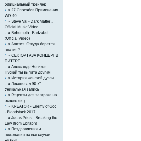
официальный трейлер
»
27 Способов Применения
WD-40
»
Steve Vai - Dark Matter ..
Official Music Video
»
Behemoth - Bartzabel
(Official Video)
»
Апатия. Откуда берется
апатия?
»
СЕКТОР ГАЗА КОНЦЕРТ В
ПИТЕРЕ
»
Александр Новиков —
Пускай ты выпита другим
»
История женской дуэли
»
Лесоповал 90-х".
Уникальная запись
»
Рецепты для завтрака на
основе яиц.
»
KREATOR - Enemy of God
- Bloodstock 2017
»
Judas Priest - Breaking the
Law (from Epitaph)
»
Поздравления и
пожелания на все случаи
жизни!