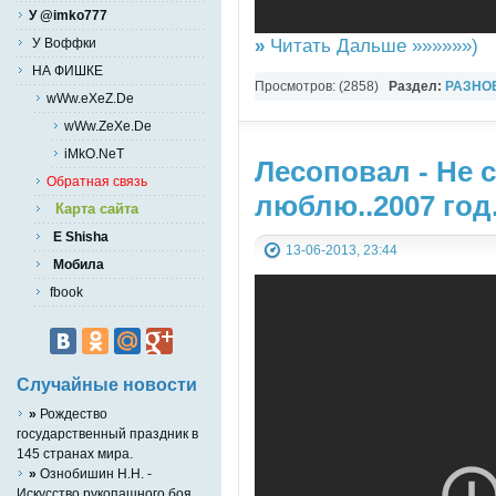
У @imko777
»
Читать Дальше »»»»»»)
У Воффки
НА ФИШКЕ
Просмотров: (2858)
Раздел:
РАЗНО
wWw.eXeZ.De
YouTube Music video
wWw.ZeXe.De
iMkO.NeT
Лесоповал - Не с
Обратная связь
люблю..2007 год
Карта сайта
E Shisha
13-06-2013, 23:44
Мобила
fbook
Случайные новости
»
Рождество
государственный праздник в
145 странах мира.
»
Ознобишин Н.Н. -
Искусство рукопашного боя