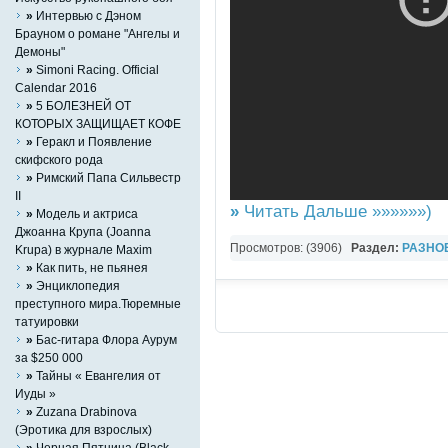
»
Интервью с Дэном
Брауном о романе "Ангелы и
Демоны"
»
Simoni Racing. Official
Calendar 2016
»
5 БОЛЕЗНЕЙ ОТ
КОТОРЫХ ЗАЩИЩАЕТ КОФЕ
»
Геракл и Появление
скифского рода
»
Римский Папа Сильвестр
II
»
Читать Дальше »»»»»»)
»
Mодель и актриса
Джоанна Крупа (Joanna
Просмотров: (3906)
Раздел:
РАЗНО
Krupa) в журнале Maxim
»
Как пить, не пьянея
YouTube Music video
»
Энциклопедия
преступного мира.Тюремные
татуировки
»
Бас-гитара Флора Аурум
за $250 000
»
Тайны « Евангелия от
Иуды »
»
Zuzana Drabinova
(Эротика для взрослых)
»
Черная Пятница (Black