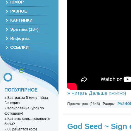
ЮМОР
РАЗНОЕ
КАРТИНКИ
Эротика (18+)
Информа
ССЫЛКИ
ПОПУЛЯРНОЕ
»
Читать Дальше »»»»»»)
»
Завтрак за 5 минут яйца
Бенедикт
Просмотров: (2648)
Раздел:
РАЗНО
»
Копирование (урок по
YouTube Music video
фотошопу)
»
Как в человека вселяются
бесы?
God Seed ~ Sign 
»
68 рецептов кофе