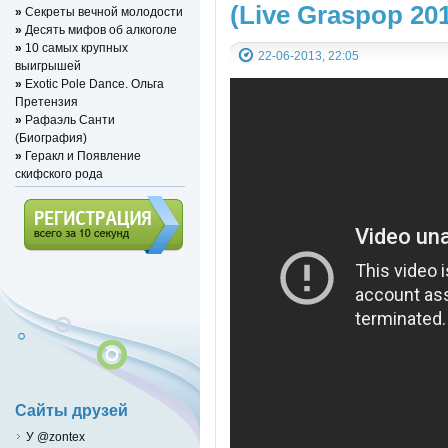
(Live Graspop 20
»
Секреты вечной молодости
»
Десять мифов об алкоголе
»
10 самых крупных
22-06-2013, 22:05
выигрышей
»
Exotic Pole Dance. Ольга
Претензия
»
Рафаэль Санти
(Биография)
»
Геракл и Появление
скифского рода
Регистрация (всего за 10
секунд)
Сайты друзей
У @zontex