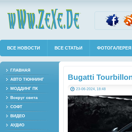
wWw.ZeXe.De
ВСЕ НОВОСТИ
ВСЕ СТАТЬИ
ФОТОГАЛЕРЕЯ
ГЛАВНАЯ
Bugatti Tourbillo
АВТО ТЮННИНГ
МОДДИНГ ПК
23-06-2024, 18:48
Вокруг света
СОФТ
ВИДЕО
АУДИО