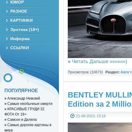
ЮМОР
РАЗНОЕ
КАРТИНКИ
Эротика (18+)
Информа
ССЫЛКИ
»
Читать Дальше »»»»»»)
Просмотров: (10673)
Раздел:
Авто 
ПОПУЛЯРНОЕ
BENTLEY MULLIN
»
Александр Невский
Edition за 2 Milli
»
Самые необычные смерти
»
КРАСИВЫЕ ГРУДИ 32
ФОТА От 18+
21-08-2023, 15:16
»
Cамcон и Дaлилa
»
Самые дорогие картины в
мире