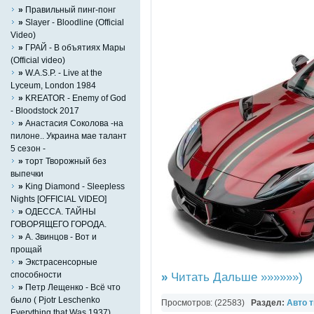
»
Правильный пинг-понг
»
Slayer - Bloodline (Official
Video)
»
ГРАЙ - В объятиях Мары
(Official video)
»
W.A.S.P. - Live at the
Lyceum, London 1984
»
KREATOR - Enemy of God
- Bloodstock 2017
»
Анастасия Соколова -на
пилоне.. Украина мае талант
5 сезон -
»
торт Творожный без
выпечки
»
King Diamond - Sleepless
Nights [OFFICIAL VIDEO]
»
ОДЕССА. ТАЙНЫ
ГОВОРЯЩЕГО ГОРОДА.
»
А. Звинцов - Вот и
прощай
»
Экстрасенсорные
способности
»
Читать Дальше »»»»»»)
»
Петр Лещенко - Всё что
было ( Pjotr Leschenko
Просмотров: (22583)
Раздел:
Авто 
Everything that Was 1937)