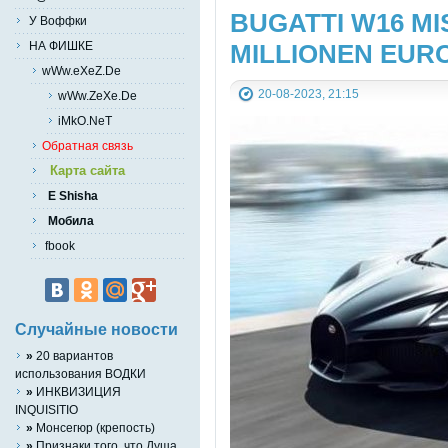
BUGATTI W16 MIS
У Воффки
MILLIONEN EUR
НА ФИШКЕ
wWw.eXeZ.De
20-08-2023, 21:15
wWw.ZeXe.De
iMkO.NeT
Обратная связь
Карта сайта
E Shisha
Мобила
fbook
Случайные новости
»
20 вариантов
использования ВОДКИ
»
ИНКВИЗИЦИЯ
INQUISITIO
»
Монсегюр (крепость)
»
Признаки того, что Душа