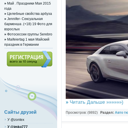
»
Май . Праздники Мая 2015
года
»
Целебные свойства арбуза
»
Jennifer- Сексуальная
барменша .(+18) 19 Фото для
взрослых
»
Фотосессии группы Serebro
»
Maifeiertag 1 мая Майский
праздник в Германии
Регистрация (всего за 10
секунд)
»
Читать Дальше »»»»»»)
Сайты друзей
Просмотров: (9892)
Раздел:
Авто т
У @zontex
У @imko777