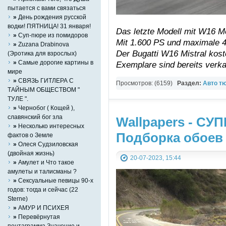
пытается с вами связаться
»
День рождения русской
водки! ПЯТНИЦА! 31 января!
Das letzte Modell mit W16 Mo
»
Суп-пюре из помидоров
Mit 1.600 PS und maximale 
»
Zuzana Drabinova
Der Bugatti W16 Mistral koste
(Эротика для взрослых)
»
Самые дорогие картины в
Exemplare sind bereits verka
мире
»
СВЯЗЬ ГИТЛЕРА С
Просмотров: (6159)
Раздел:
Авто т
ТАЙНЫМ ОБЩЕСТВОМ "
ТУЛЕ ".
»
Чернобог ( Кощей ),
славянский бог зла
Wallpapers - СУ
»
Несколько интересных
Подборка обоев
фактов о Земле
»
Олеся Судзиловская
(двойная жизнь)
20-07-2023, 15:44
»
Амулет и Что такое
амулеты и талисманы ?
»
Сексуальные певицы 90-х
годов: тогда и сейчас (22
Sterne)
»
АМУР И ПСИХЕЯ
»
Перевёрнутая
пентаграмма Значение и