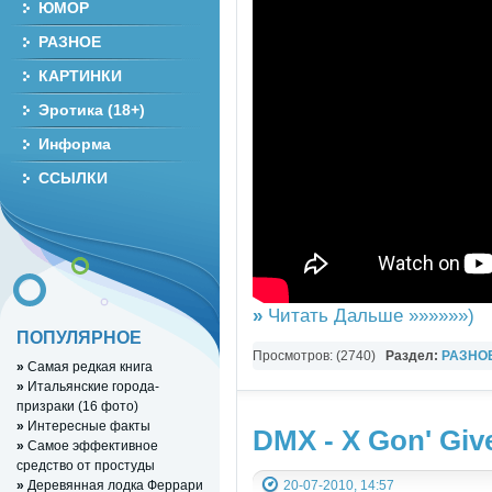
ЮМОР
РАЗНОЕ
КАРТИНКИ
Эротика (18+)
Информа
ССЫЛКИ
»
Читать Дальше »»»»»»)
ПОПУЛЯРНОЕ
Просмотров: (2740)
Раздел:
РАЗНО
»
Самая редкая книга
YouTube Music video
»
Итальянские города-
призраки (16 фото)
»
Интересные факты
DMX - X Gon' Give
»
Самое эффективное
средство от простуды
20-07-2010, 14:57
»
Деревянная лодка Феррари