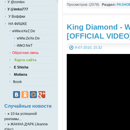
У @zontex
Просмотров: (2078)
Раздел:
РАЗНО
У @imko777
YouTube Music video
У Воффки
НА ФИШКЕ
King Diamond - 
wWw.eXeZ.De
[OFFICIAL VIDEO
wWw.ZeXe.De
iMkO.NeT
9-07-2010, 15:32
Обратная связь
Карта сайта
E Shisha
Мобила
fbook
Случайные новости
»
10-ka успешной
рекламы...
»
ЖАННА Д'АРК (Jeanne
d'Arc)