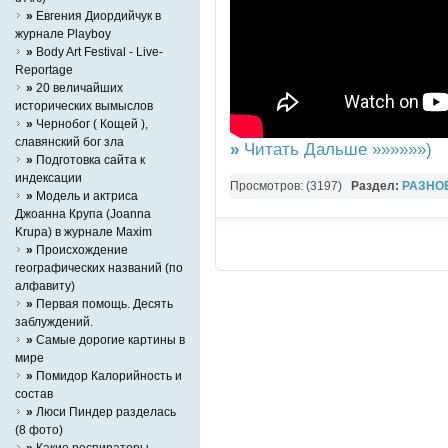
»
Евгения Диордийчук в
журнале Playboy
»
Body Art Festival - Live-
Reportage
»
20 величайших
исторических вымыслов
»
Чернобог ( Кощей ),
славянский бог зла
»
Читать Дальше »»»»»»)
»
Подготовка сайта к
индексации
Просмотров: (3197)
Раздел:
РАЗНО
»
Mодель и актриса
YouTube Music video
Джоанна Крупа (Joanna
Krupa) в журнале Maxim
»
Происхождение
географических названий (по
алфавиту)
»
Первая помощь. Десять
заблуждений.
»
Самые дорогие картины в
мире
»
Помидор Калорийность и
состав
»
Люси Пиндер разделась
(8 фото)
»
Какие респираторы