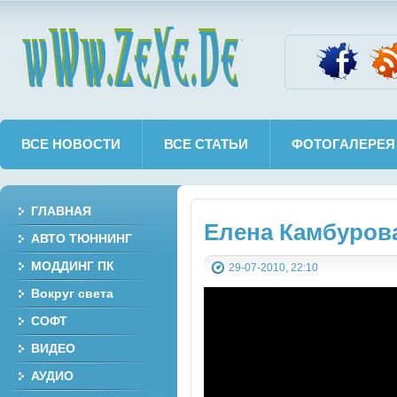
wWw.ZeXe.De
ВСЕ НОВОСТИ
ВСЕ СТАТЬИ
ФОТОГАЛЕРЕЯ
ГЛАВНАЯ
Елена Камбурова
АВТО ТЮННИНГ
МОДДИНГ ПК
29-07-2010, 22:10
Вокруг света
СОФТ
ВИДЕО
АУДИО