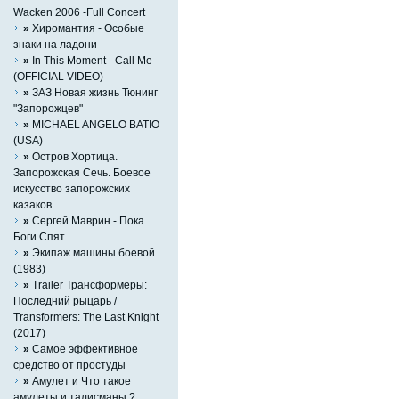
Wacken 2006 -Full Concert
»
Хиромантия - Особые
знаки на ладони
»
In This Moment - Call Me
(OFFICIAL VIDEO)
»
ЗАЗ Новая жизнь Тюнинг
"Запорожцев"
»
MICHAEL ANGELO BATIO
(USA)
»
Остров Хортица.
Запорожская Сечь. Боевое
искусство запорожских
казаков.
»
Сергей Маврин - Пока
Боги Спят
»
Экипаж машины боевой
(1983)
»
Trailer Трансформеры:
Последний рыцарь /
Transformers: The Last Knight
(2017)
»
Самое эффективное
средство от простуды
»
Амулет и Что такое
амулеты и талисманы ?