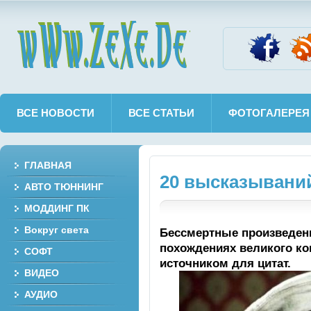
wWw.ZeXe.De
ВСЕ НОВОСТИ
ВСЕ СТАТЬИ
ФОТОГАЛЕРЕЯ
ГЛАВНАЯ
20 высказывани
АВТО ТЮННИНГ
МОДДИНГ ПК
Вокруг света
Бессмертные произведен
похождениях великого к
СОФТ
источником для цитат.
ВИДЕО
АУДИО