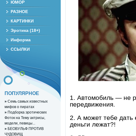
ЮМОР
РАЗНОЕ
КАРТИНКИ
Эротика (18+)
Информа
ССЫЛКИ
ПОПУЛЯРНОЕ
1. Автомобиль — не р
»
Семь самых известных
передвижения.
мифов о пиратах
»
Подборка эротических
2. А может тебе дать
Фоток на Тему актрисы,
деньги лежат?!
модели, певицы...
»
БЕОВУЛЬФ ПРОТИВ
ЧУДОВИЩ