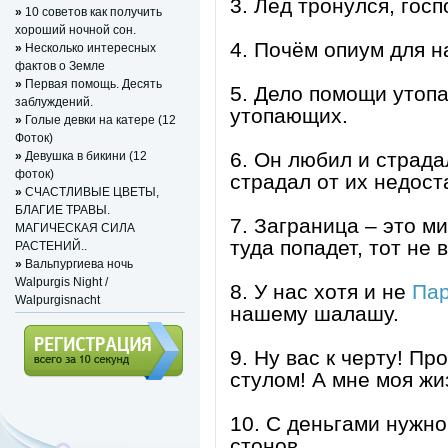
3. Лёд тронулся, гос
»
10 советов как получить
хороший нoчной сон.
4. Почём опиум для 
»
Несколько интересных
фактов о Земле
»
Первая помощь. Десять
5. Дело помощи утоп
заблуждений.
утопающих.
»
Голые девки на катере (12
Фоток)
6. Он любил и страда
»
Девушка в бикини (12
фоток)
страдал от их недост
»
СЧАСТЛИВЫЕ ЦВЕТЫ,
БЛАГИЕ ТРАВЫ.
7. Заграница – это м
МАГИЧЕСКАЯ СИЛА
туда попадет, тот не
РАСТЕНИЙ..
»
Вальпургиева ночь
Walpurgis Night /
8. У нас хотя и не
Па
Walpurgisnacht
нашему шалашу.
9. Ну вас к черту! П
стулом! А мне моя жи
Регистрация (всего за 10
секунд)
10. С деньгами нужно
стонов.