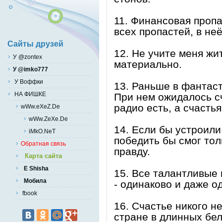
11. Финансовая пропа
всех пропастей, в не
Сайты друзей
12. Не учите меня жи
У @zontex
материально.
У @imko777
У Воффки
13. Раньше в фантас
НА ФИШКЕ
При нем ожидалось сч
радио есть, а счастья
wWw.eXeZ.De
wWw.ZeXe.De
14. Если бы устроили
iMkO.NeT
победить бы смог толь
Обратная связь
правду.
Карта сайта
E Shisha
15. Все талантливые 
Мобила
- одинаково и даже о
fbook
16. Счастье никого н
стране в длинных бе