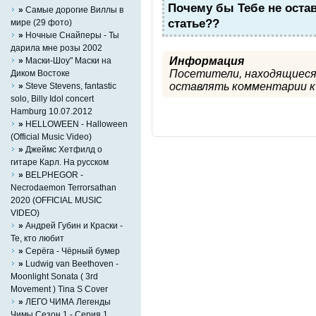
Почему бы Тебе не оста
»
Самые дорогие Виллы в
статье??
мире (29 фото)
»
Ночные Снайперы - Ты
дарила мне розы 2002
Информация
»
Маски-Шоу" Маски на
Посетители, находящиеся
Диком Востоке
оставлять комментарии к 
»
Steve Stevens, fantastic
solo, Billy Idol concert
Hamburg 10.07.2012
»
HELLOWEEN - Halloween
(Official Music Video)
»
Джеймс Хетфилд о
гитаре Карл. На русском
»
BELPHEGOR -
Necrodaemon Terrorsathan
2020 (OFFICIAL MUSIC
VIDEO)
»
Андрей Губин и Краски -
Те, кто любит
»
Серёга - Чёрный бумер
»
Ludwig van Beethoven -
Moonlight Sonata ( 3rd
Movement ) Tina S Cover
»
ЛЕГО ЧИМА Легенды
Чимы Cезон 1 - Серия 1