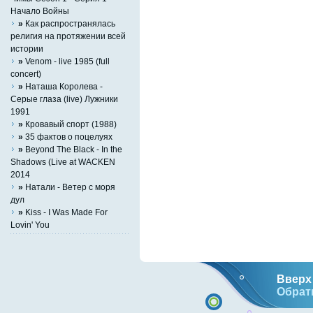
Начало Войны
»
Как распространялась
религия на протяжении всей
истории
»
Venom - live 1985 (full
concert)
»
Наташа Королева -
Серые глаза (live) Лужники
1991
»
Кровавый спорт (1988)
»
35 фактов о поцелуях
»
Beyond The Black - In the
Shadows (Live at WACKEN
2014
»
Натали - Ветер с моря
дул
»
Kiss - I Was Made For
Lovin' You
Вверх 
Обрат