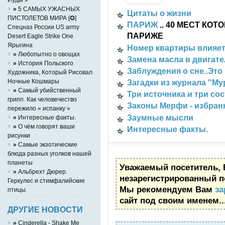
»
5 САМЫХ УЖАСНЫХ
Цитаты о жизни
ПИСТОЛЕТОВ МИРА [✪]
ПАРИЖ
.. 40 МЕСТ КО
Спецназ России US army
ПАРИЖЕ
Desert Eagle Strike One
Ярыгина
Номер квартиры влияет
»
Любопытно о овощах
Замена масла в двигате
»
История Польского
Заблуждения о сне..Это 
Художника, Который Рисовал
Ночные Кошмары
Загадки из журнала ''М
»
Самый убийственный
Три источника и три со
грипп. Как человечество
Законы Мерфи - избран
пережило « испанку »
Заумные мысли
»
Интересные факты.
»
О чём говорят ваши
Интересные факты.
рисунки
»
Самые экзотические
блюда разных уголков нашей
планеты
Уважаемый посетитель, 
»
Альбрехт Дюрер.
незарегистрированный п
Геркулес и стимфалийские
Мы рекомендуем Вам
за
птицы.
сайт под своим именем..
ДРУГИЕ НОВОСТИ
»
Cinderella - Shake Me