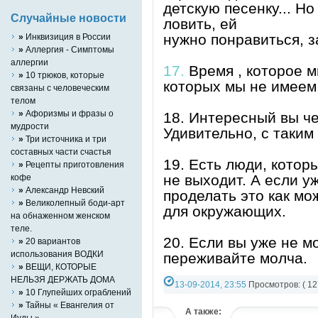
детскую песенку... Но
Случайные новости
ловить, ей
нужно понравиться, з
»
Инквизиция в России
»
Аллергия - Симптомы
аллергии
17.
Время , которое м
»
10 трюков, которые
которых мы не имеем
связаны с человеческим
телом
»
Афоризмы и фразы о
18. Интересный вы че
мудрости
Удивительно, с таким
»
Три источника и три
составных части счастья
19. Есть люди, котор
»
Рецепты приготовления
не выходит. А если у
кофе
»
Александр Невский
проделать это как мо
»
Великолепный боди-арт
для окружающих.
на обнаженном женском
теле.
20. Если вы уже не м
»
20 вариантов
использования ВОДКИ
переживайте молча.
»
ВЕЩИ, КОТОРЫЕ
НЕЛЬЗЯ ДЕРЖАТЬ ДОМА
13-09-2014, 23:55
Просмотров: ( 12
»
10 Глупейших ограблений
Категория:
Разно-разное
,
Юмор
»
Тайны « Евангелия от
А также:
Иуды »