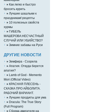
»
Как легко и быстро
бросить курить
»
Лучшие шашлыки к
праздникам! рецепты
»
10 полезных свойств
хурмы
»
ГИБЕЛЬ
МАШЕРОВА:НЕСЧАСТНЫЙ
СЛУЧАЙ ИЛИ УБИЙСТВО?
»
Зимние забавы на Руси
ДРУГИЕ НОВОСТИ
»
Земфира - Созрела
»
Апатия. Откуда берется
апатия?
»
Lamb of God - Memento
Mori (Official Video)
»
КРАСНАЯ ПЛЕСЕНЬ -
СКАЗКА ПРО АЙБОЛИТА.
РАБОЧИЙ ВАРИАНТ.
»
Лучшие продукты для ума
»
Dracula: The True Story
(Full Program)
»
Сборка двигателя на