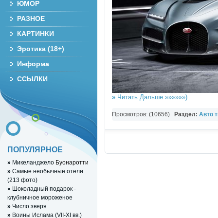
ЮМОР
РАЗНОЕ
КАРТИНКИ
Эротика (18+)
Информа
ССЫЛКИ
»
Читать Дальше »»»»»»)
Просмотров: (10656)
Раздел:
Авто 
ПОПУЛЯРНОЕ
»
Микеланджело
Буонаротти
»
Самые необычные отели
(213 фото)
»
Шоколадный подарок -
клубничное мороженое
»
Число зверя
»
Воины Ислама (VII-XI вв.)