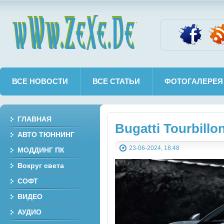
wWw.ZeXe.De
ВСЕ НОВОСТИ
ВСЕ СТАТЬИ
ФОТОГАЛЕРЕЯ
ГЛАВНАЯ
Bugatti Tourbillo
АВТО ТЮННИНГ
23-06-2024, 18:48
МОДДИНГ ПК
Вокруг света
СОФТ
ВИДЕО
АУДИО