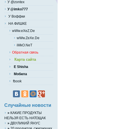
У @zontex
У @imko777
У Воффки
НА ФИШКЕ
wWw.eXeZ.De
wWw.ZeXe.De
iMkO.NeT
Обратная связь
Карта сайта
E Shisha
Мобила
fbook
Случайные новости
»
КАКИЕ ПРОДУКТЫ
НЕЛЬЗЯ ЕСТЬ НАТОЩАК
»
ДВУЛИКИЙ ЯНУС
»
20 продуктов, сжигающих