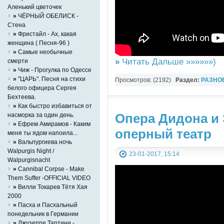
Аленький цветочек
»
ЧЁРНЫЙ ОБЕЛИСК -
Стена
»
Фристайл - Ах, какая
женщина ( Песня-96 )
»
Самые необычные
»
Читать Дальше »»»»»»)
смерти
»
Чиж - Прогулка по Одессе
»
"ЦАРЬ". Песня на стихи
Просмотров: (2192)
Раздел:
РАЗНО
белого офицера Сергея
YouTube Music video
Бехтеева.
»
Как быстро избавиться от
Опера Дидона и
насморка за один день.
»
Ефрем Амирамов - Каким
оперный театр
меня ты ядом напоила...
»
Вальпургиева ночь
Walpurgis Night /
23-01-2017, 15:14
Walpurgisnacht
»
Cannibal Corpse - Make
Them Suffer -OFFICIAL VIDEO
»
Вилли Токарев Тётя Хая
2000
»
Пасха и Пасхальный
понедельник в Германии
»
Джузеппе Тартини -