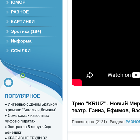
ЮМОР
РАЗНОЕ
КАРТИНКИ
Эротика (18+)
Информа
ССЫЛКИ
ПОПУЛЯРНОЕ
Трио "KRUIZ"- Новый Мир.
»
Интервью с Дэном Брауном
театр. Гаина, Ефимов, Ва
о романе "Ангелы и Демоны"
»
Семь самых известных
мифов о пиратах
Просмотров: (2131)
Раздел:
РАЗНО
»
Завтрак за 5 минут яйца
YouTube Music video
Бенедикт
»
КРАСИВЫЕ ГРУДИ 32