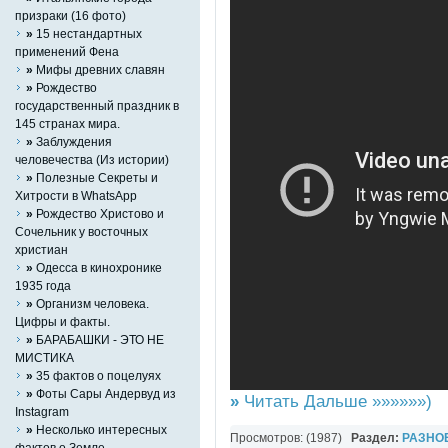
призраки (16 фото)
»
15 нестандартных
применений Фена
»
Мифы древних славян
»
Рождество
государственный праздник в
145 странах мира.
»
Заблуждения
человечества (Из истории)
»
Полезные Секреты и
Хитрости в WhatsApp
»
Рождество Христово и
Сочельник у восточных
христиан
»
Одесса в кинохронике
1935 года
»
Организм человека.
Цифры и факты.
»
БАРАБАШКИ - ЭТО НЕ
МИСТИКА
»
35 фактов о поцелуях
»
Фоты Сары Андервуд из
»
Читать Дальше »»»»»»)
Instagram
»
Несколько интересных
Просмотров: (1987)
Раздел:
РАЗНО
фактов о Земле