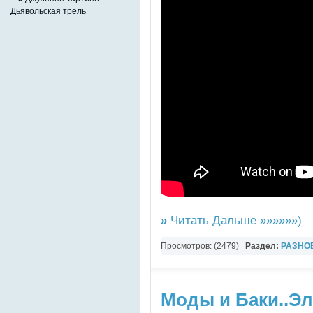
Дьявольская трель
Опера Дидона и Эн
»
Читать Дальше »»»»»»)
Просмотров: (2479)
Раздел:
РАЗНО
YouTube Music video
Моды и Баки..Э