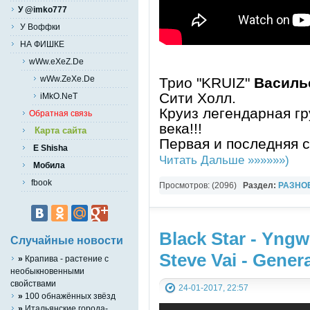
У @imko777
У Воффки
НА ФИШКЕ
wWw.eXeZ.De
wWw.ZeXe.De
Трио "KRUIZ"
Василь
Сити Холл.
iMkO.NeT
Круиз легендарная г
Обратная связь
века!!!
Карта сайта
Первая и последняя с
E Shisha
Читать Дальше »»»»»»)
Мобила
fbook
Просмотров: (2096)
Раздел:
РАЗНО
YouTube Music video
Black Star - Yng
Случайные новости
Steve Vai - Gener
»
Крапива - растение с
необыкновенными
свойствами
24-01-2017, 22:57
»
100 обнажённых звёзд
»
Итальянские города-