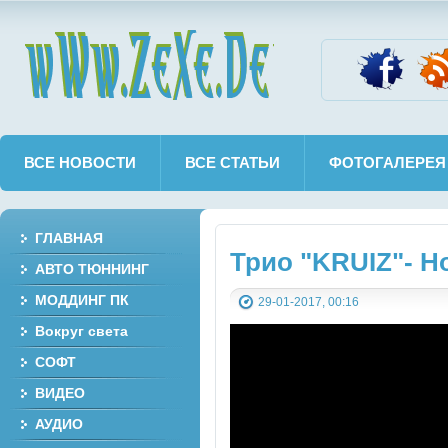
wWw.ZeXe.De
ВСЕ НОВОСТИ
ВСЕ СТАТЬИ
ФОТОГАЛЕРЕЯ
ГЛАВНАЯ
Трио "KRUIZ"- Н
АВТО ТЮННИНГ
МОДДИНГ ПК
29-01-2017, 00:16
Вокруг света
СОФТ
ВИДЕО
АУДИО