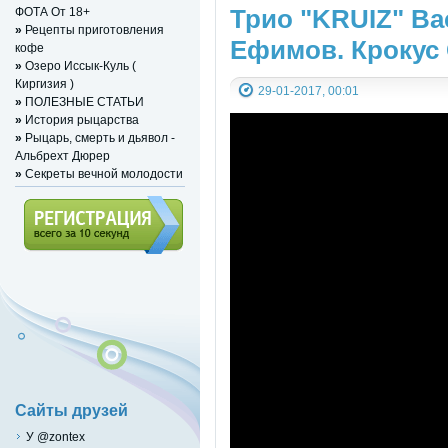
Трио "KRUIZ" Ва
ФОТА От 18+
»
Рецепты приготовления
Ефимов. Крокус 
кофе
»
Озеро Иссык-Куль (
Киргизия )
29-01-2017, 00:01
»
ПОЛЕЗНЫЕ СТАТЬИ
»
История рыцарства
»
Рыцарь, смерть и дьявол -
Альбрехт Дюрер
»
Секреты вечной молодости
Регистрация (всего за 10
секунд)
Сайты друзей
У @zontex