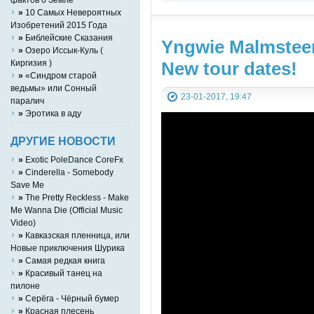
YouTube Music video
»
10 Самых Невероятных
Изобретений 2015 Года
»
Библейские Сказания
Yngwie Malmsteen 
»
Озеро Иссык-Куль (
New tour dates!
Киргизия )
»
«Синдром старой
ведьмы» или Сонный
23-01-2017, 19:47
паралич
»
Эротика в аду
ДРУГИЕ НОВОСТИ
»
Exotic PoleDance CoreFx
»
Cinderella - Somebody
Save Me
»
The Pretty Reckless - Make
Me Wanna Die (Official Music
Video)
»
Кавказская пленница, или
Новые приключения Шурика
»
Самая редкая книга
»
Красивый танец на
пилоне
»
Серёга - Чёрный бумер
»
Красная плесень