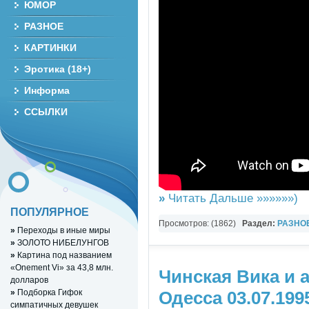
ЮМОР
РАЗНОЕ
КАРТИНКИ
Эротика (18+)
Информа
ССЫЛКИ
»
Читать Дальше »»»»»»)
ПОПУЛЯРНОЕ
Просмотров: (1862)
Раздел:
РАЗНО
»
Переходы в иные миры
YouTube Music video
»
ЗОЛОТО НИБЕЛУНГОВ
»
Картина под названием
«Onement Vi» за 43,8 млн.
Чинская Вика и 
долларов
»
Подборка Гифок
Одесса 03.07.199
симпатичных девушек