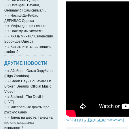
»
Ostallgäu, Bavaria,
Germany..Я Сам снимал...
»
Иосиф Де-Рибас
ДЕРИБАС Одесса
»
Мифы древних славян
»
Почему мы чихаем?
»
Князь Михаил Семенович
Воронцов Одесса
»
Как отличить настоящую
любовь?
ДРУГИЕ НОВОСТИ
»
Айсберг - Ольга Зарубина
(Olga Zarubina)
»
Green Day - Boulevard Of
Broken Dreams [Official Music
Video]
»
Slipknot - The Devil In I
(LIVE)
»
Интересные факты про
русскую баню
»
Танец на шесте, танец на
»
Читать Дальше »»»»»»)
пилоне красавица
исполняет!