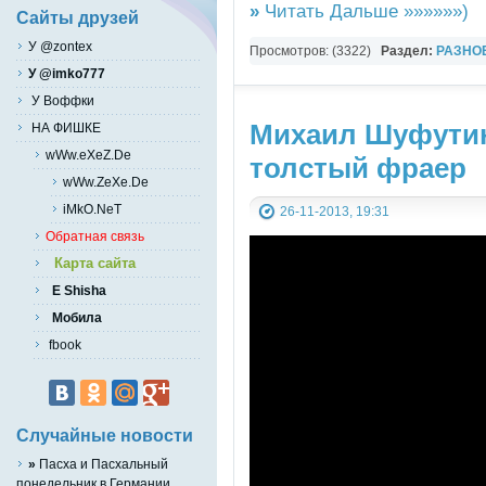
»
Читать Дальше »»»»»»)
Сайты друзей
У @zontex
Просмотров: (3322)
Раздел:
РАЗНО
У @imko777
YouTube Music video
У Воффки
Михаил Шуфутин
НА ФИШКЕ
wWw.eXeZ.De
толстый фраер
wWw.ZeXe.De
iMkO.NeT
26-11-2013, 19:31
Обратная связь
Карта сайта
E Shisha
Мобила
fbook
Случайные новости
»
Пасха и Пасхальный
понедельник в Германии