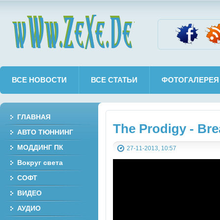
wWw.ZeXe.De
ВСЕ НОВОСТИ
ВСЕ СТАТЬИ
ФОТОГАЛЕРЕЯ
ГЛАВНАЯ
The Prodigy - Bre
АВТО ТЮННИНГ
МОДДИНГ ПК
27-11-2013, 10:57
Вокруг света
СОФТ
ВИДЕО
АУДИО