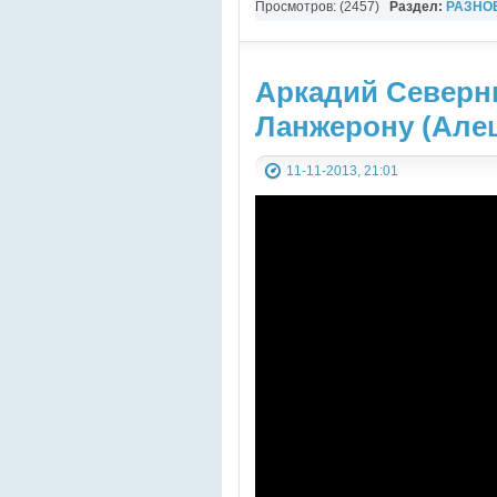
Просмотров: (2457)
Раздел:
РАЗНО
Фильмы
Аркадий Северны
Ланжерону (Алеш
11-11-2013, 21:01