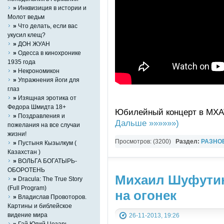
»
Инквизиция в истории и
Молот ведьм
»
Что делать, если вас
укусил клещ?
»
ДОН ЖУАН
»
Одесса в кинохронике
1935 года
»
Некрономикон
»
Упражнения йоги для
глаз
»
Изящная эротика от
Федора Шмидта 18+
Юбилейный концерт в МХАТ
»
Поздравления и
Дальше »»»»»»)
пожелания на все случаи
жизни!
Просмотров: (3200)
Раздел:
РАЗНО
»
Пустыня Кызылкум (
Казахстан )
YouTube Music video
»
ВОЛЬГА БОГАТЫРЬ-
ОБОРОТЕНЬ
Михаил Шуфутинс
»
Dracula: The True Story
(Full Program)
на огонек
»
Владислав Провоторов.
Картины и библейское
видение мира
26-11-2013, 19:26
»
Гай Юлий Цезарь