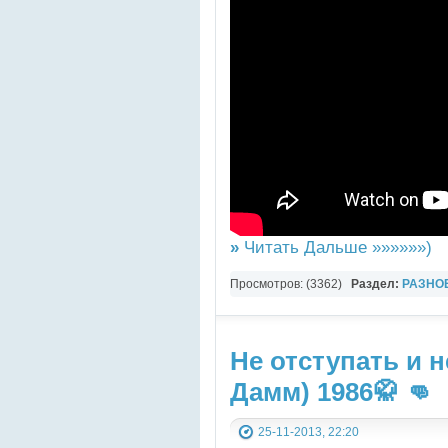
»
Читать Дальше »»»»»»)
Просмотров: (3362)
Раздел:
РАЗНО
YouTube Music video
Не отступать и н
Дамм) 1986🥋 👊
25-11-2013, 22:20