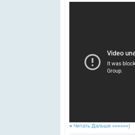
»
Читать Дальше »»»»»»)