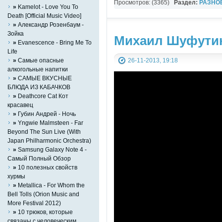
Просмотров: (3365)
Раздел:
РАЗНО
»
Kamelot - Love You To
YouTube Music video
Death [Official Music Video]
»
Александр Розенбаум -
Зойка
Михаил Шуфутин
»
Evanescence - Bring Me To
Life
»
Cамые опасные
26-11-2013, 19:18
алкогольные напитки
»
САМЫЕ ВКУСНЫЕ
БЛЮДА ИЗ КАБАЧКОВ
»
Deathcore Cat Кот
красавец
»
Губин Андрей - Ночь
»
Yngwie Malmsteen - Far
Beyond The Sun Live (With
Japan Philharmonic Orchestra)
»
Samsung Galaxy Note 4 -
Самый Полный Обзор
»
10 полезных свойств
хурмы
»
Metallica - For Whom the
Bell Tolls (Orion Music and
More Festival 2012)
»
10 трюков, которые
связаны с человеческим