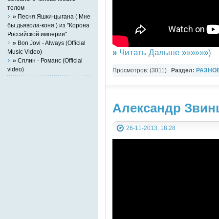
телом
»
Песня Яшки-цыгана ( Мне
бы дьявола-коня ) из "Корона
Российской империи"
»
Bon Jovi - Always (Official
»
Читать Дальше »»»»»»)
Music Video)
»
Сплин - Романс (Official
video)
Просмотров: (3011)
Раздел:
РАЗНО
YouTube Music video
Александр Звинц
26-11-2013, 18:28