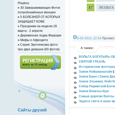
Playboy
ВОЛЬГА
»
30 Завораживающих Фоток
полуобнажённых женщин
»
5 БОЛЕЗНЕЙ ОТ КОТОРЫХ
ЗАЩИЩАЕТ КОФЕ
»
Праздники на неделю 26
марта - 2 апреля
»
Деревянная лодка Феррари
6-04-2014, 22:34
Просмотр
»
Мифы о Афродите
»
Серия Эротических фото
А также:
про двух девушек (60 фоток)
ВОЛЬГА БОГАТЫРЬ-О
СВЯТОЙ ГРААЛЬ
Исторические фотогра
Замок
Нойшванштайн
(
Регистрация (всего за 10
Замок Бран ( Замок Др
секунд)
Замок Эльмина. Кейп Ко
Собор Парижской Бого
Замок Вевельсбург
Самые дорогие Виллы в
Чудеса света в наше вр
Сайты друзей