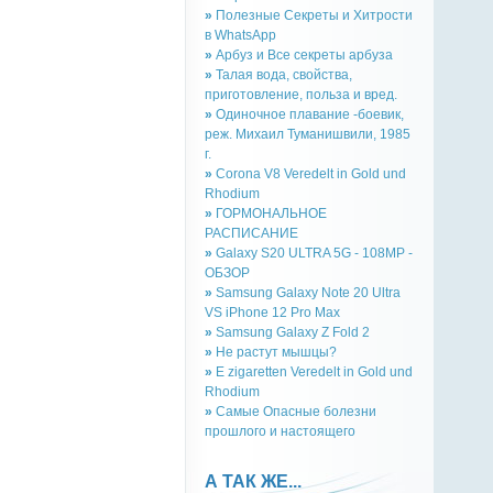
»
Полезные Секреты и Хитрости
в WhatsApp
»
Арбуз и Все секреты арбуза
»
Талая вода, свойства,
приготовление, польза и вред.
»
Одиночное плавание -боевик,
реж. Михаил Туманишвили, 1985
г.
»
Corona V8 Veredelt in Gold und
Rhodium
»
ГОРМОНАЛЬНОЕ
РАСПИСАНИЕ
»
Galaxy S20 ULTRA 5G - 108MP -
ОБЗОР
»
Samsung Galaxy Note 20 Ultra
VS iPhone 12 Pro Max
»
Samsung Galaxy Z Fold 2
»
Не растут мышцы?
»
E zigaretten Veredelt in Gold und
Rhodium
»
Самые Опасные болезни
прошлого и настоящего
А ТАК ЖЕ...