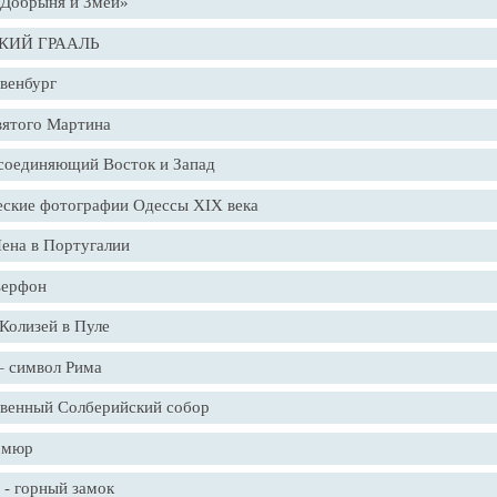
«Добрыня и Змей»
КИЙ ГРААЛЬ
венбург
вятого Мартина
соединяющий Восток и Запад
ские фотографии Одессы XIX века
ена в Португалии
ьерфон
Колизей в Пуле
– символ Рима
венный Солберийский собор
омюр
 - горный замок