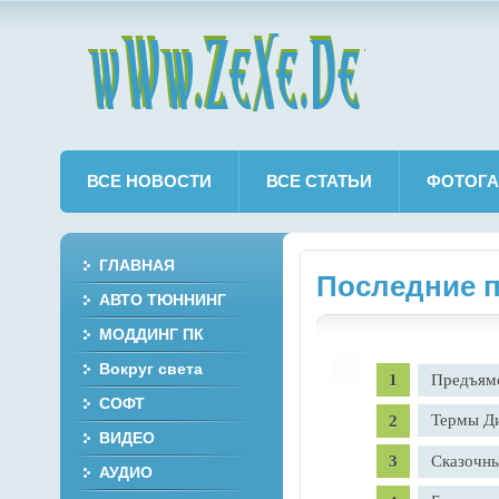
wWw.ZeXe.De
ВСЕ НОВОСТИ
ВСЕ СТАТЬИ
ФОТОГА
ГЛАВНАЯ
Последние п
АВТО ТЮННИНГ
МОДДИНГ ПК
Вокруг света
Предъям
СОФТ
Термы Ди
ВИДЕО
Сказочны
АУДИО