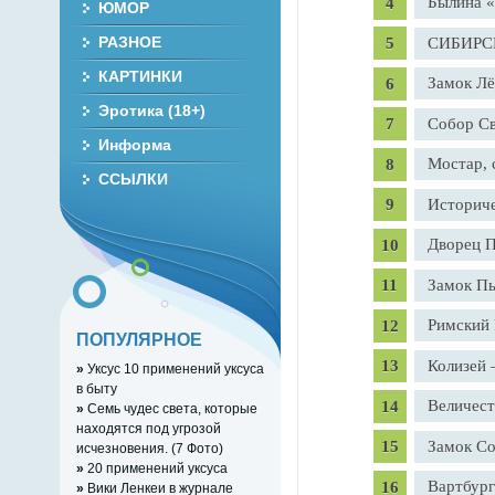
Былина 
ЮМОР
РАЗНОЕ
СИБИРС
КАРТИНКИ
Замок Лё
Эротика (18+)
Собор С
Информа
Мостар, 
ССЫЛКИ
Историче
Дворец П
Замок П
Римский 
ПОПУЛЯРНОЕ
Колизей 
»
Уксус 10 применений уксуса
в быту
Величест
»
Семь чудес света, которые
находятся под угрозой
Замок С
исчезновения. (7 Фото)
»
20 применений уксуса
Вартбург
»
Вики Ленкеи в журнале