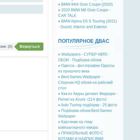
»
BMW 840i Gran Coupe (2020)
»
2020 BMW M8 Gran Coupe -
CAR TALK
»
BMW Alpina D5 S Touring (2021)
- Sound, Interior and Exterior
ПОПУЛЯРНОЕ ДВАС
ии: (0)
Вернуться
»
Wallpapers - СУПЕР АВТО -
ОБОИ - Подборка обоев
»
Одесса - фотографии Одессы
из прошлого века
»
Best Games Wallpaper -
Сборник HQ обоев на рабочий
стол
»
Как из Акуры делают Феррари -
Ferrari из Acura -(114 фото)
»
Auto Tuning подборка - 25 фото
»
Подборка обоев Best Games
Wallpaper
»
Картинки на тему
компьютерного юмора
»
ПРИКОЛЬНЫЕ ФОТО С
КОТАМИ И НАДПИСЯМИ