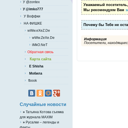
У @zontex
Уважаемый посетитель,
У @imko777
Мы рекомендуем Вам
з
У Воффки
НА ФИШКЕ
Почему бы Тебе не ост
wWw.eXeZ.De
wWw.ZeXe.De
Информация
Посетители, находящиеся
iMkO.NeT
Обратная связь
Карта сайта
E Shisha
Мобила
fbook
Случайные новости
»
Татьяна Котова съемка
для журнала MAXIM
»
Русалки – легенды и
факты