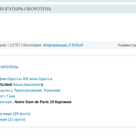
 БОГАТЫРЬ-ОБОРОТЕНЬ
ов: ( 12757 ) Категория:
Информация
,
СТАТЬИ
Комментар
БОРОТЕНЬ
фии Одессы XIX века Одесса
 Schloß
Neuschwanstein
)
акулы ). Трансильвания. Румыния
ст. Гана
матери
- Notre Dam de Paris 19 Картинок
 мире (29 фото)
емя (21 фото)