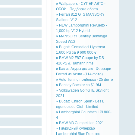
»
Wallpapers - СУПЕР АВТО -
ОБОИ - Подборка обоев
»
Ferrari 812 GTS MANSORY
Stallone V12
»
NEW Lamborghini Revuelto -
1,000 hp V12 Hybrid
»
MANSORY Bentley Bentayga
Speed W12
»
Bugatti Centodieci Hypercar
1.600 PS за 9 600 000 €
»
BMW M2 F87 Coupe by DS -
420PS & Hamann rims
»
Как из Акуры делают Феррари -
Ferrari из Acura -(114 фото)
»
Auto Tuning подборка - 25 фото
»
Bentley Bacalar за $1.9M
»
Volkswagen Golf GTE Skylight
2021
»
Bugatti Chiron Sport - Les L
égendes du Ciel - Limited
»
Lamborghini Countach LPI 800-
4
»
BMW M3 Competition 2021
»
Гибридный суперкар
Lamborghini Sian Родстер