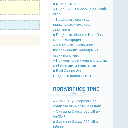
»
KEMPTEN 2022
»
Сборник HQ обоев на рабочий
стол
»
Подборка смешных,
прикольных и веселых
демотиваторов
»
Подборка обоев из Игр - Best
Games Wallpaper
»
Австрийский художник
воспроизводит кошмары на
своих полотнах
»
Прикольные и смешные кошки,
собаки и другие животные
»
Best Games Wallpaper
Подборка обоев из Игр
ПОПУЛЯРНОЕ ТРИС
»
ЛИМОН - универсальное
средство от многих болезней.
»
Samsung Galaxy S23 Ultra -
ОБЗОР
»
Samsung Galaxy S22 Ultra -
обзор!