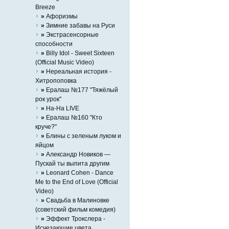
Breeze
»
Афоризмы
»
Зимние забавы на Руси
»
Экстрасенсорные
способности
»
Billy Idol - Sweet Sixteen
(Official Music Video)
»
Нереальная история -
Хитропоповка
»
Ералаш №177 "Тяжёлый
рок урок"
»
На-На LIVE
»
Ералаш №160 "Кто
круче?"
»
Блины с зеленым луком и
яйцом
»
Александр Новиков —
Пускай ты выпита другим
»
Leonard Cohen - Dance
Me to the End of Love (Official
Video)
»
Свадьба в Малиновке
(советский фильм комедия)
»
Эффект Трокслера -
Исчезающие цвета