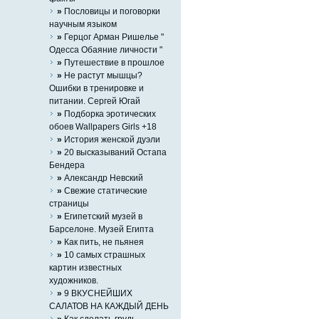
»
Пословицы и поговорки
научным языком
»
Герцог Арман Ришелье "
Одесса Обаяние личности "
»
Путешествие в прошлое
»
Не растут мышцы?
Ошибки в тренировке и
питании. Сергей Югай
»
Подборка эротических
обоев Wallpapers Girls +18
»
История женской дуэли
»
20 высказываний Остапа
Бендера
»
Александр Невский
»
Свежие статические
страницы
»
Египетский музей в
Барселоне. Музей Египта
»
Как пить, не пьянея
»
10 самых страшных
картин известных
художников.
»
9 ВКУСНЕЙШИХ
САЛАТОВ НА КАЖДЫЙ ДЕНЬ
»
Как сделать грудь