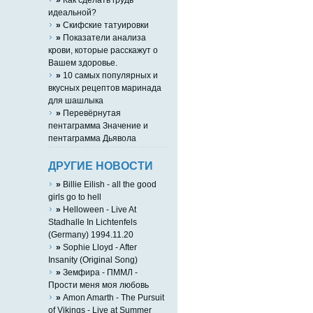
идеальной?
»
Скифские татуировки
»
Показатели анализа
крови, которые расскажут о
Bашем здоровье.
»
10 самых популярных и
вкусных рецептов маринада
для шашлыка
»
Перевёрнутая
пентаграмма Значение и
пентаграмма Дьявола
ДРУГИЕ НОВОСТИ
»
Billie Eilish - all the good
girls go to hell
»
Helloween - Live At
Stadhalle In Lichtenfels
(Germany) 1994.11.20
»
Sophie Lloyd - After
Insanity (Original Song)
»
Земфира - ПММЛ -
Прости меня моя любовь
»
Amon Amarth - The Pursuit
of Vikings - Live at Summer