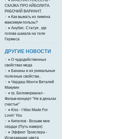
СКАЗКА ПРО АЙБОЛИТА.
РАБОЧИЙ ВАРИАНТ.
»
Как выжать из лимона
максимум пользы?
»
Анубис. Статуя , где
голова шакала на теле
Гермеса
ДРУГИЕ НОВОСТИ
»
О чудодейственных
свойствах меда
»
Бананы и их уникальные
полезные свойства..
»
Чардаш Монти Виталий
Макукин
»
гр. Беломорканал -
Фильм-концерт "Не в деньгах
счастье"
»
Kiss - I Was Made For
Lovin' You
»
Кипелов - Возьми мое
сердце (Путь наверх)
»
Эффект Трокслера -
Исчезающие цвета