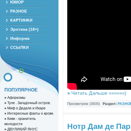
ЮМОР
РАЗНОЕ
КАРТИНКИ
Эротика (18+)
Информа
ССЫЛКИ
ПОПУЛЯРНОЕ
»
Читать Дальше »»»»»»)
»
Афоризмы
»
Туле . Загадочный остров.
Просмотров: (3935)
Раздел:
РАЗНО
»
Миф о Дедале и Икаре
YouTube Music video
»
Интересные факты о крови.
»
Киви - хранитель
молодости
Нотр Дам де Пар
»
ДВУЛИКИЙ ЯНУС