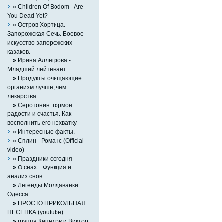
»
Children Of Bodom - Are
You Dead Yet?
»
Остров Хортица.
Запорожская Сечь. Боевое
искусство запорожских
казаков.
»
Ирина Аллегрова -
Младший лейтенант
»
Продукты очищающие
организм лучше, чем
лекарства..
»
Серотонин: гормон
радости и счастья. Как
восполнить его нехватку
»
Интересные факты.
»
Сплин - Романс (Official
video)
»
Праздники сегодня
»
О снах .. Функция и
анализ снов ..
»
Легенды Молдаванки
Одесса
»
ПРОСТО ПРИКОЛЬНАЯ
ПЕСЕНКА (youtube)
»
группа Кипелов и Виктор