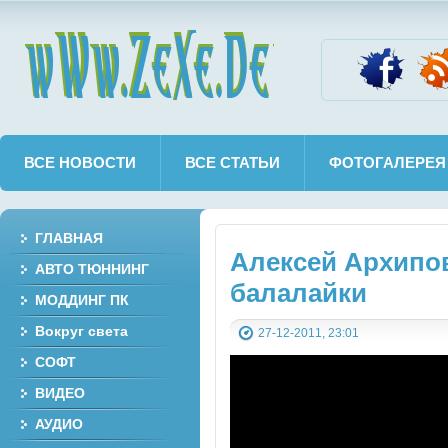
wWw.ZeXe.De
ВСЕ НОВОСТИ
ВСЕ СТАТЬИ
ФОТОГАЛЕРЕЯ
ГЛАВНАЯ
Алексей Архипов
АВТО ТЮННИНГ
балалайки
МОДДИНГ ПК
Вокруг света
27-12-2011, 23:01
СОФТ
ВИДЕО
АУДИО