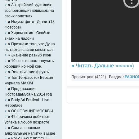
»
Австрийский художник
воспроизводит кошмары на
своих полотнах
»
Искусстфото...Детки..(18
Фотосов)
»
Хиромантия - Особые
знаки на ладони
»
Признаки того, что Душа
пытается с вами связаться
»
Значение разных икон
»
10 советов как получить
»
Читать Дальше »»»»»»)
хороший нoчной сон.
»
Экзотические фрукты
Просмотров: (4221)
Раздел:
РАЗНО
»
Топ 10 красоток Версия
журнала MAXIM
Фильмы
»
Предсказания
Нострадамуса на 2014 год
»
Body Art Festival - Live-
Reportage
»
ОСНОВАНИЕ МОСКВЫ
»
42 причины добиться
успеха в любом возрасте
»
Cамые опасные
алкогольные напитки в мире
»
КРАСНАЯ ПЛЕСЕНЬ -