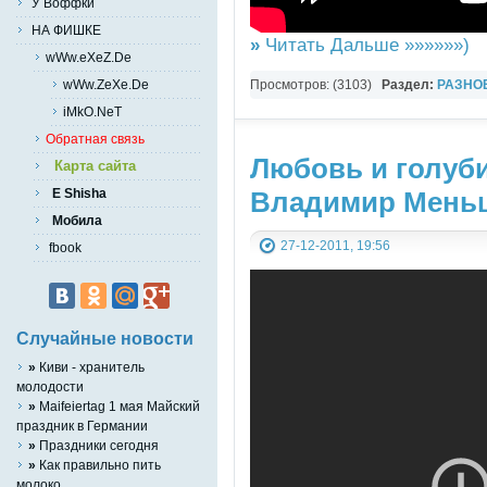
У Воффки
НА ФИШКЕ
»
Читать Дальше »»»»»»)
wWw.eXeZ.De
Просмотров: (3103)
Раздел:
РАЗНО
wWw.ZeXe.De
YouTube Music video
iMkO.NeT
Обратная связь
Любовь и голуби
Карта сайта
Владимир Меньшо
E Shisha
Мобила
27-12-2011, 19:56
fbook
Случайные новости
»
Киви - хранитель
молодости
»
Maifeiertag 1 мая Майский
праздник в Германии
»
Праздники сегодня
»
Как правильно пить
молоко