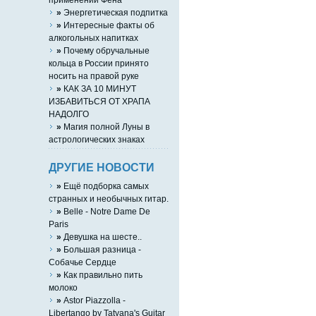
»
Энергетическая подпитка
»
Интересные факты об
алкогольных напитках
»
Почему обручальные
кольца в России принято
носить на правой руке
»
КАК ЗА 10 МИНУТ
ИЗБАВИТЬСЯ ОТ ХРАПА
НАДОЛГО
»
Магия полной Луны в
астрологических знаках
ДРУГИЕ НОВОСТИ
»
Ещё подборка самых
странных и необычных гитар.
»
Belle - Notre Dame De
Paris
»
Девушка на шесте..
»
Большая разница -
Собачье Сердце
»
Как правильно пить
молоко
»
Astor Piazzolla -
Libertango by Tatyana's Guitar