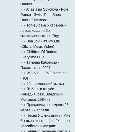
Quartet
»
Anastasia Sokolova - Pole
Dance - Swiss Pole Show
Настя Соколова
»
Топ-10 самых странных
лотов, когда-либо
выставленных на eBay
»
Bon Jovi - It's My Life
(Official Music Video)
»
Children Of Bodom -
Everytime I Die
»
Татьяна Кабанова -
Падает снег. 2007г
»
W.A.S.P. - LOVE Machine
(HQ)
»
20 применений уксуса
»
Любовь и голуби
(комедия, реж. Владимир
Меньшов, 1984 г.)
»
Праздники на неделю 26
марта - 2 апреля
»
Песня Яшки-цыгана ( Мне
бы дьявола-коня ) из "Корона
Российской империи"
»
Блины с зеленым луком и