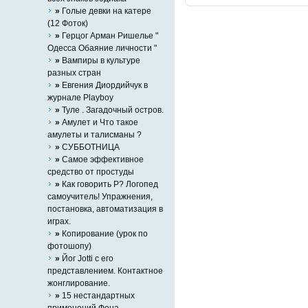
»
Голые девки на катере
(12 Фоток)
»
Герцог Арман Ришелье "
Одесса Обаяние личности "
»
Вампиры в культуре
разных стран
»
Евгения Диордийчук в
журнале Playboy
»
Туле . Загадочный остров.
»
Амулет и Что такое
амулеты и талисманы ?
»
СУББОТНИЦА
»
Самое эффективное
средство от простуды
»
Как говорить Р? Логопед
самоучитель! Упражнения,
постановка, автоматизация в
играх.
»
Копирование (урок по
фотошопу)
»
Йог Jotti с его
представлением. Контактное
жонглирование.
»
15 нестандартных
применений Фена