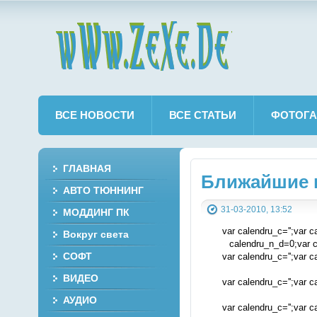
wWw.ZeXe.De
ВСЕ НОВОСТИ
ВСЕ СТАТЬИ
ФОТОГА
ГЛАВНАЯ
Ближайшие п
АВТО ТЮННИНГ
31-03-2010, 13:52
МОДДИНГ ПК
var calendru_c='';var c
Вокруг света
calendru_n_d=0;var 
СОФТ
var calendru_c='';var c
ВИДЕО
var calendru_c='';var c
АУДИО
var calendru_c='';var c