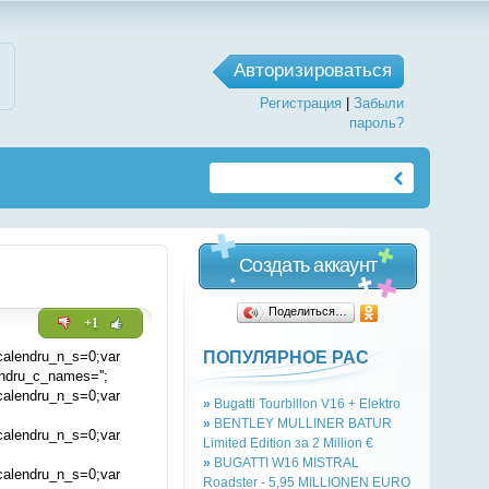
Авторизироваться
Регистрация
|
Забыли
пароль?
Создать аккаунт
Поделиться…
+1
ПОПУЛЯРНОЕ РАС
 calendru_n_s=0;var
ndru_c_names='';
 calendru_n_s=0;var
»
Bugatti Tourbillon V16 + Elektro
»
BENTLEY MULLINER BATUR
 calendru_n_s=0;var
Limited Edition за 2 Million €
»
BUGATTI W16 MISTRAL
 calendru_n_s=0;var
Roadster - 5,95 MILLIONEN EURO