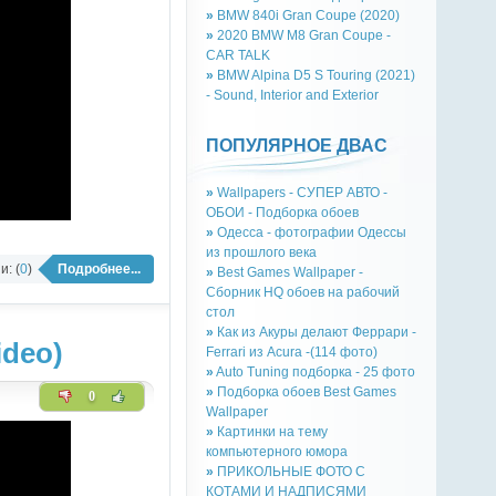
»
BMW 840i Gran Coupe (2020)
»
2020 BMW M8 Gran Coupe -
CAR TALK
»
BMW Alpina D5 S Touring (2021)
- Sound, Interior and Exterior
ПОПУЛЯРНОЕ ДВАС
»
Wallpapers - СУПЕР АВТО -
ОБОИ - Подборка обоев
»
Одесса - фотографии Одессы
из прошлого века
: (
0
)
Подробнее...
»
Best Games Wallpaper -
Сборник HQ обоев на рабочий
стол
»
Как из Акуры делают Феррари -
ideo)
Ferrari из Acura -(114 фото)
»
Auto Tuning подборка - 25 фото
»
Подборка обоев Best Games
0
Wallpaper
»
Картинки на тему
компьютерного юмора
»
ПРИКОЛЬНЫЕ ФОТО С
КОТАМИ И НАДПИСЯМИ