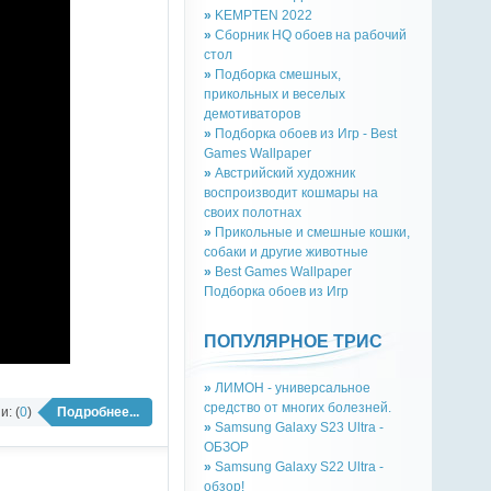
»
KEMPTEN 2022
»
Сборник HQ обоев на рабочий
стол
»
Подборка смешных,
прикольных и веселых
демотиваторов
»
Подборка обоев из Игр - Best
Games Wallpaper
»
Австрийский художник
воспроизводит кошмары на
своих полотнах
»
Прикольные и смешные кошки,
собаки и другие животные
»
Best Games Wallpaper
Подборка обоев из Игр
ПОПУЛЯРНОЕ ТРИС
»
ЛИМОН - универсальное
средство от многих болезней.
: (
0
)
Подробнее...
»
Samsung Galaxy S23 Ultra -
ОБЗОР
»
Samsung Galaxy S22 Ultra -
обзор!