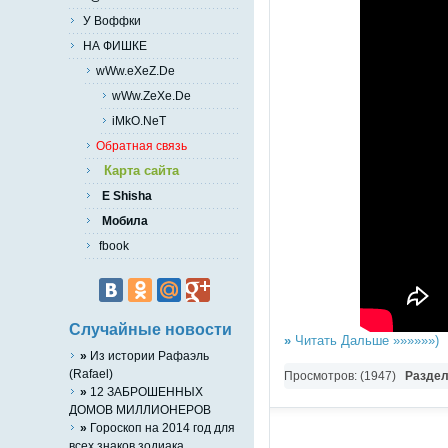
У Воффки
НА ФИШКЕ
wWw.eXeZ.De
wWw.ZeXe.De
iMkO.NeT
Обратная связь
Карта сайта
E Shisha
Мобила
fbook
Случайные новости
»
Читать Дальше »»»»»»)
»
Из истории Рафаэль
(Rafael)
Просмотров: (1947)
Разде
»
12 ЗАБРОШЕННЫХ
ДОМОВ МИЛЛИОНЕРОВ
»
Гороскоп на 2014 год для
всех знаков зодиака