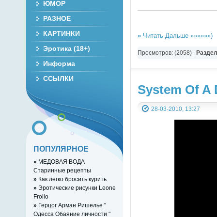
ЮМОР
РАЗНОЕ
КАРТИНКИ
»
Читать Дальше »»»»»»)
Эротика (18+)
Просмотров: (2058)
Разде
Информа
ССЫЛКИ
System Of A D
28-03-2010, 13:27
ПОПУЛЯРНОЕ
»
МЕДОВАЯ ВОДА
Старинные рецепты
»
Как легко бросить курить
»
Эротические рисунки Leone
Frollo
»
Герцог Арман Ришелье "
Одесса Обаяние личности "