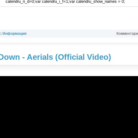
calendru_n_d=0;var calendru_i_f=1;var calendru_show_names = 0;
л:
Информация
Комментарии
own - Aerials (Official Video)