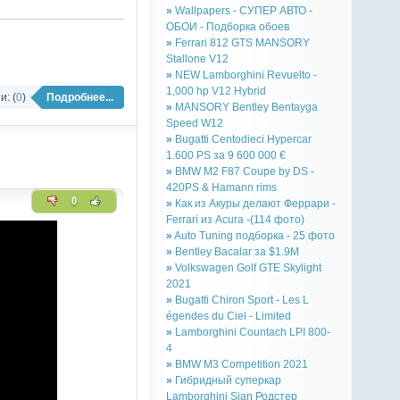
»
Wallpapers - СУПЕР АВТО -
ОБОИ - Подборка обоев
»
Ferrari 812 GTS MANSORY
Stallone V12
»
NEW Lamborghini Revuelto -
1,000 hp V12 Hybrid
: (
0
)
Подробнее...
»
MANSORY Bentley Bentayga
Speed W12
»
Bugatti Centodieci Hypercar
1.600 PS за 9 600 000 €
»
BMW M2 F87 Coupe by DS -
420PS & Hamann rims
0
»
Как из Акуры делают Феррари -
Ferrari из Acura -(114 фото)
»
Auto Tuning подборка - 25 фото
»
Bentley Bacalar за $1.9M
»
Volkswagen Golf GTE Skylight
2021
»
Bugatti Chiron Sport - Les L
égendes du Ciel - Limited
»
Lamborghini Countach LPI 800-
4
»
BMW M3 Competition 2021
»
Гибридный суперкар
Lamborghini Sian Родстер