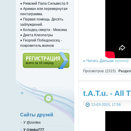
»
Римский Папа Сильвестр II
»
Ариман или перевернутая
пентаграмма.
»
Первая помощь. Десять
заблуждений.
»
Колодец смерти - Мексика
»
Диета Клеопатры
»
Георгий Победоносец -
покровитель воинов
»
Читать Дальше »»»»»»)
Просмотров: (2315)
Разде
Регистрация (всего за 10
секунд)
t.A.T.u. - Al
13-03-2010, 17:56
Сайты друзей
У @zontex
У @imko777