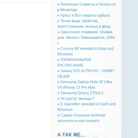
»
Полезные Секреты и Хитрости
в WhatsApp
»
Арбуз и Все секреты арбуза
»
Талая вода, свойства,
приготовление, польза и вред.
»
Одиночное плавание -боевик,
реж. Михаил Туманишвили, 1985
г.
»
Corona V8 Veredelt in Gold und
Rhodium
»
ГОРМОНАЛЬНОЕ
РАСПИСАНИЕ
»
Galaxy S20 ULTRA 5G - 108MP -
ОБЗОР
»
Samsung Galaxy Note 20 Ultra
VS iPhone 12 Pro Max
»
Samsung Galaxy Z Fold 2
»
Не растут мышцы?
»
E zigaretten Veredelt in Gold und
Rhodium
»
Самые Опасные болезни
прошлого и настоящего
А ТАК ЖЕ...