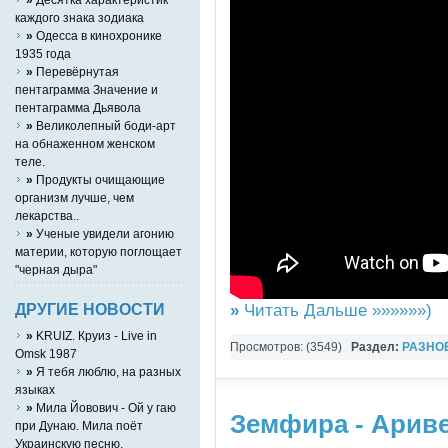
каждого знака зодиака
»
Одесса в кинохронике
1935 года
»
Перевёрнутая
пентаграмма Значение и
пентаграмма Дьявола
»
Великолепный боди-арт
на обнаженном женском
теле.
»
Продукты очищающие
организм лучше, чем
лекарства..
»
Ученые увидели агонию
материи, которую поглощает
"черная дыра"
»
Читать Дальше »»»»»»)
ДРУГИЕ НОВОСТИ
»
KRUIZ. Круиз - Live in
Просмотров: (3549)
Раздел:
РАЗНО
Omsk 1987
»
Я тебя люблю, на разных
YouTube Music video
языках
»
Мила Йовович - Ой у гаю
Земфира - Арив
при Дунаю. Мила поёт
Украинскую песню.