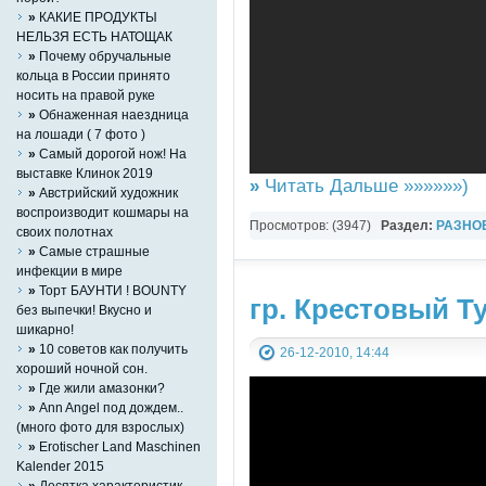
»
КАКИЕ ПРОДУКТЫ
НЕЛЬЗЯ ЕСТЬ НАТОЩАК
»
Почему обручальные
кольца в России принято
носить на правой руке
»
Обнаженная наездница
на лошади ( 7 фото )
»
Самый дорогой нож! На
выставке Клинок 2019
»
Читать Дальше »»»»»»)
»
Австрийский художник
воспроизводит кошмары на
Просмотров: (3947)
Раздел:
РАЗНО
своих полотнах
»
Самые страшные
YouTube Music video
инфекции в мире
»
Торт БАУНТИ ! BOUNTY
гр. Крестовый Ту
без выпечки! Вкусно и
шикарно!
»
10 советов как получить
26-12-2010, 14:44
хороший нoчной сон.
»
Где жили амазонки?
»
Ann Angel под дождем..
(много фото для взрослых)
»
Erotischer Land Maschinen
Kalender 2015
»
Десятка характеристик