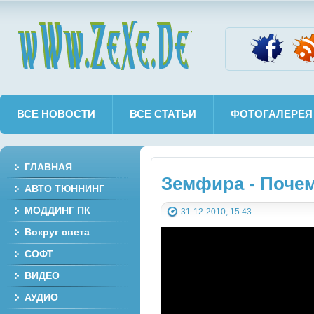
wWw.ZeXe.De
ВСЕ НОВОСТИ
ВСЕ СТАТЬИ
ФОТОГАЛЕРЕЯ
ГЛАВНАЯ
Земфира - Поче
АВТО ТЮННИНГ
МОДДИНГ ПК
31-12-2010, 15:43
Вокруг света
СОФТ
ВИДЕО
АУДИО