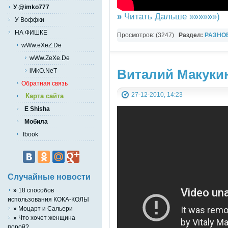
У @imko777
»
Читать Дальше »»»»»»)
У Воффки
НА ФИШКЕ
Просмотров: (3247)
Раздел:
РАЗНО
wWw.eXeZ.De
YouTube Music video
wWw.ZeXe.De
Виталий Макукин
iMkO.NeT
Обратная связь
27-12-2010, 14:23
Карта сайта
E Shisha
Мобила
fbook
Случайные новости
»
18 способов
использования КОКА-КОЛЫ
»
Моцарт и Сальери
»
Что хочет женщина
порой?