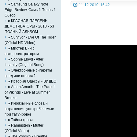
»
Samsung Galaxy Note
11-12-2010, 15:42
Edge Review. Самый Полный
Обзор
»
КРАСНАЯ ПЛЕСЕНЬ -
ДЕМОТИВАТОРЫ - 2018 - 53
ПОЛНЫЙ АЛЬБОМ
»
Survivor - Eye Of The Tiger
(Official HD Video)
»
Мистер Бин с
авторегистратором
»
Sophie Lloyd - After
Insanity (Original Song)
»
Электронные сигареты
вред или польза?
»
История Одессы - ВИДЕО
»
Amon Amarth - The Pursuit
of Vikings - Live at Summer
Breeze
»
Иноязычные слова и
выражения, употребляемые
при татуировке
»
Тайны крови
»
Rammstein - Mutter
(Official Video)
»
The Prodigy - Breathe