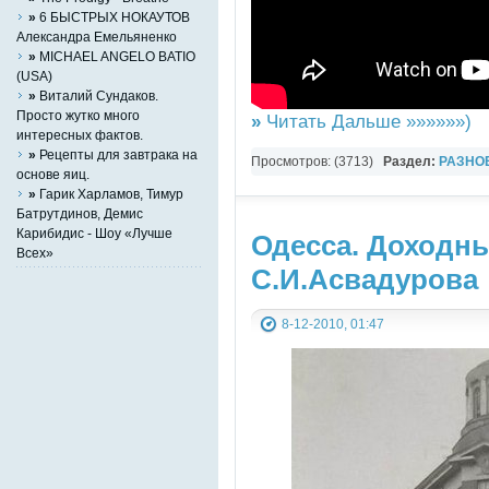
»
6 БЫСТРЫХ НОКАУТОВ
Александра Емельяненко
»
MICHAEL ANGELO BATIO
(USA)
»
Виталий Сундаков.
Просто жутко много
»
Читать Дальше »»»»»»)
интересных фактов.
»
Рецепты для завтрака на
Просмотров: (3713)
Раздел:
РАЗНО
основе яиц.
YouTube Music video
»
Гарик Харламов, Тимур
Батрутдинов, Демис
Карибидиc - Шоу «Лучше
Одесса. Доходн
Всех»
С.И.Асвадурова
8-12-2010, 01:47