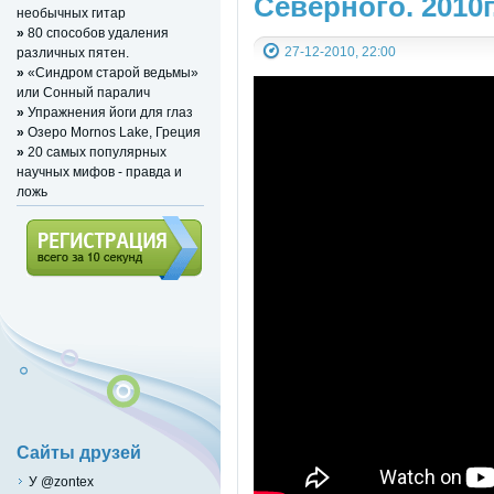
Северного. 2010г
необычных гитар
»
80 способов удаления
27-12-2010, 22:00
различных пятен.
»
«Синдром старой ведьмы»
или Сонный паралич
»
Упражнения йоги для глаз
»
Озеро Mornos Lake, Греция
»
20 самых популярных
научных мифов - правда и
ложь
Регистрация (всего за 10
секунд)
Сайты друзей
У @zontex