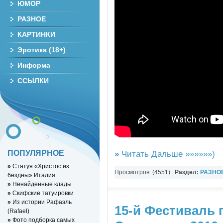
ЮМОР
РАЗНОЕ
КАРТИНКИ
Эротика (18+)
Информа
ССЫЛКИ
ПОПУЛЯРНОЕ
»
Читать Дальше »»»»»»)
»
Статуя «Христос из
Просмотров: (4551)
Раздел:
РАЗНО
бездны» Италия
»
Ненайденные клады
YouTube Music video
»
Скифские татуировки
»
Из истории Рафаэль
15-й Фестиваль 
(Rafael)
»
Фото подборка самых