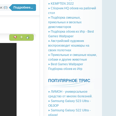
»
KEMPTEN 2022
: (
0
)
Подробнее...
»
Сборник HQ обоев на рабочий
стол
»
Подборка смешных,
прикольных и веселых
демотиваторов
»
Подборка обоев из Игр - Best
Games Wallpaper
0
»
Австрийский художник
воспроизводит кошмары на
своих полотнах
»
Прикольные и смешные кошки,
собаки и другие животные
»
Best Games Wallpaper
Подборка обоев из Игр
ПОПУЛЯРНОЕ ТРИС
»
ЛИМОН - универсальное
средство от многих болезней.
»
Samsung Galaxy S23 Ultra -
ОБЗОР
»
Samsung Galaxy S22 Ultra -
обзор!