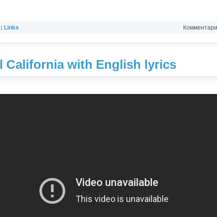
л:
Links
Комментарии
l California with English lyrics