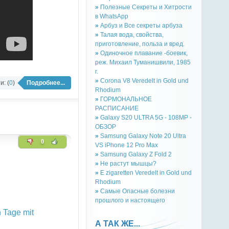
»
Полезные Секреты и Хитрости
в WhatsApp
»
Арбуз и Все секреты арбуза
»
Талая вода, свойства,
приготовление, польза и вред.
»
Одиночное плавание -боевик,
реж. Михаил Туманишвили, 1985
г.
»
Corona V8 Veredelt in Gold und
: (
0
)
Подробнее...
Rhodium
»
ГОРМОНАЛЬНОЕ
РАСПИСАНИЕ
»
Galaxy S20 ULTRA 5G - 108MP -
ОБЗОР
»
Samsung Galaxy Note 20 Ultra
0
VS iPhone 12 Pro Max
»
Samsung Galaxy Z Fold 2
»
Не растут мышцы?
»
E zigaretten Veredelt in Gold und
Rhodium
»
Самые Опасные болезни
прошлого и настоящего
 Tage mit
А ТАК ЖЕ...