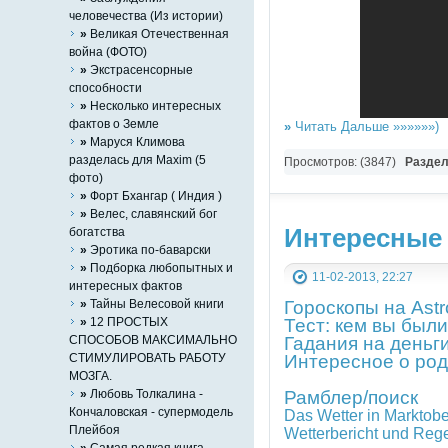
человечества (Из истории)
»
Великая Отечественная
война (ФОТО)
»
Экстрасенсорные
способности
»
Несколько интересных
фактов о Земле
»
Читать Дальше »»»»»»)
»
Маруся Климова
разделась для Maxim (5
Просмотров: (3847)
Разде
фото)
»
Форт Бхангар ( Индия )
»
Велес, славянский бог
Интересные
богатства
»
Эротика по-баварски
»
Подборка любопытных и
11-02-2013, 22:27
интересных фактов
»
Тайны Велесовой книги
Гороскопы на Ast
»
12 ПРОСТЫХ
Тест: кем вы был
СПОСОБОВ МАКСИМАЛЬНО
Гадания на деньг
СТИМУЛИРОВАТЬ РАБОТУ
Интересное о род
МОЗГА.
»
Любовь Толкалина -
Рамблер/поиск
Кончаловская - супермодель
Das Wetter in Marktobe
Плейбоя
Wetterbericht und Rege
»
Самая редкая книга