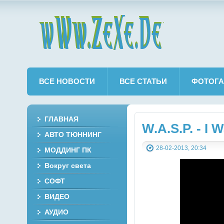
wWw.ZeXe.De
ВСЕ НОВОСТИ
ВСЕ СТАТЬИ
ФОТОГА
ГЛАВНАЯ
W.A.S.P. - I
АВТО ТЮННИНГ
28-02-2013, 20:34
МОДДИНГ ПК
Вокруг света
СОФТ
ВИДЕО
АУДИО