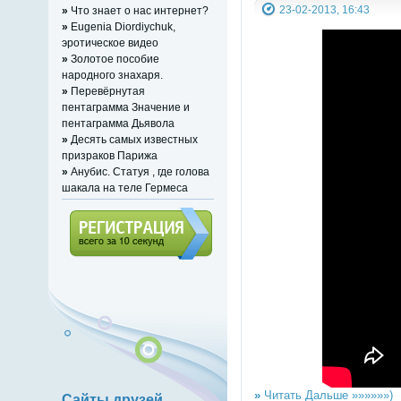
23-02-2013, 16:43
»
Что знает о нас интернет?
»
Eugenia Diordiychuk,
эротическое видео
»
Золотое пособие
народного знахаря.
»
Перевёрнутая
пентаграмма Значение и
пентаграмма Дьявола
»
Десять самых известных
призраков Парижа
»
Анубис. Статуя , где голова
шакала на теле Гермеса
Регистрация (всего за 10
секунд)
»
Читать Дальше »»»»»»)
Сайты друзей