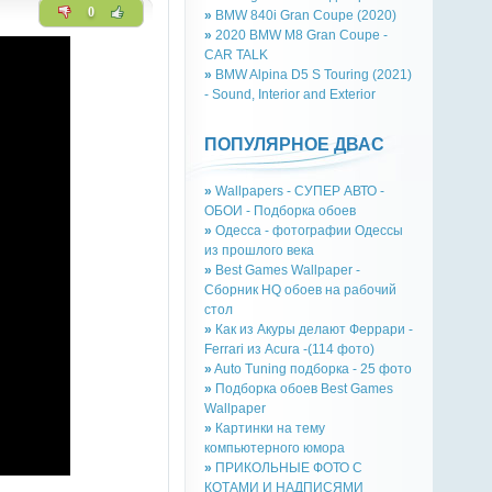
0
»
BMW 840i Gran Coupe (2020)
»
2020 BMW M8 Gran Coupe -
CAR TALK
»
BMW Alpina D5 S Touring (2021)
- Sound, Interior and Exterior
ПОПУЛЯРНОЕ ДВАС
»
Wallpapers - СУПЕР АВТО -
ОБОИ - Подборка обоев
»
Одесса - фотографии Одессы
из прошлого века
»
Best Games Wallpaper -
Сборник HQ обоев на рабочий
стол
»
Как из Акуры делают Феррари -
Ferrari из Acura -(114 фото)
»
Auto Tuning подборка - 25 фото
»
Подборка обоев Best Games
Wallpaper
»
Картинки на тему
компьютерного юмора
»
ПРИКОЛЬНЫЕ ФОТО С
КОТАМИ И НАДПИСЯМИ