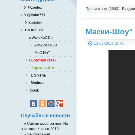
У @zontex
Просмотров: (3893)
Разде
У @imko777
У Воффки
Маски-Шоу"
НА ФИШКЕ
wWw.eXeZ.De
12-02-2013, 20:00
wWw.ZeXe.De
iMkO.NeT
Обратная связь
Карта сайта
E Shisha
Мобила
fbook
Случайные новости
»
Самый дорогой нож! На
выставке Клинок 2019
»
Заблуждения