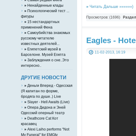
»
Ненайденные клады
»
Читать Дальше »»»»»»)
»
Психологический тест ...
фигуры
Просмотров: (1696)
Разде
»
15 нестандартных
применений Фена
»
Самоубийства знакомых
русскому читателю
Eagles - Hote
известных деятелей...
»
Египетский музей в
11-02-2013, 16:19
Барселоне. Музей Египта
»
Заблуждения о сне..Это
интересно..
ДРУГИЕ НОВОСТИ
»
Деньги Вперед - Одесская
(Я капитан по форме,
бродяга по душе..) Live
»
Slayer - Hell Awaits (Live)
»
Опера Дидона и Эней
Одесский оперный театр
»
Deathcore Cat Кот
красавец
»
Alexi Laiho performs "Not
My Funeral" for EMGtv