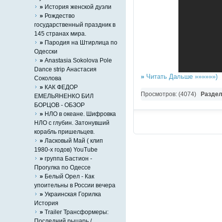
»
История женской дуэли
»
Рождество
государственный праздник в
145 странах мира.
»
Пародия на Штирлицa по
Одесски
»
Anastasia Sokolova Pole
Dance strip Анастасия
»
Читать Дальше »»»»»»)
Соколова
»
КАК ФЕДОР
Просмотров: (4074)
Разде
ЕМЕЛЬЯНЕНКО БИЛ
БОРЦОВ - ОБЗОР
»
НЛО в океане. Шифровка
НЛО с глубин. Затонувший
корабль пришельцев.
»
Ласковый Май ( клип
1980-х годов) YouTube
»
группа Бастион -
Прогулка по Одессе
»
Белый Орел - Как
упоительны в России вечера
»
Украинская Горилка
История
»
Trailer Трансформеры:
Последний рыцарь /