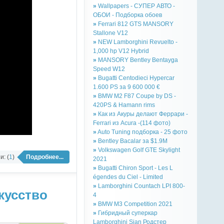
»
Wallpapers - СУПЕР АВТО -
ОБОИ - Подборка обоев
»
Ferrari 812 GTS MANSORY
Stallone V12
»
NEW Lamborghini Revuelto -
1,000 hp V12 Hybrid
»
MANSORY Bentley Bentayga
Speed W12
»
Bugatti Centodieci Hypercar
1.600 PS за 9 600 000 €
»
BMW M2 F87 Coupe by DS -
420PS & Hamann rims
»
Как из Акуры делают Феррари -
Ferrari из Acura -(114 фото)
»
Auto Tuning подборка - 25 фото
»
Bentley Bacalar за $1.9M
»
Volkswagen Golf GTE Skylight
: (
1
)
Подробнее...
2021
»
Bugatti Chiron Sport - Les L
égendes du Ciel - Limited
»
Lamborghini Countach LPI 800-
кусство
4
»
BMW M3 Competition 2021
»
Гибридный суперкар
Lamborghini Sian Родстер