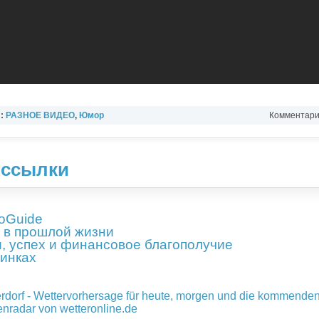
л:
РАЗНОЕ ВИДЕО
,
Юмор
Комментарии
 ссылки
roGuide
и в прошлой жизни
и, успех и финансовое благополучие
инках
rdorf - Wettervorhersage für heute, morgen und die kommenden
nradar von wetteronline.de