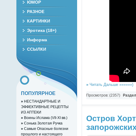
ЮМОР
РАЗНОЕ
КАРТИНКИ
Эротика (18+)
Информа
ССЫЛКИ
»
Читать Дальше »»»»»»)
ПОПУЛЯРНОЕ
Просмотров: (2357)
Разде
»
НЕСТАНДАРТНЫЕ И
ЭФФЕКТИВНЫЕ РЕЦЕПТЫ
ИЗ АПТЕКИ
Остров Хорт
»
Воины Ислама (VII-XI вв.)
»
Сонька Золотая Ручка
запорожских
»
Самые Опасные болезни
прошлого и настоящего