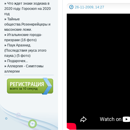
»
Что ждет знаки зодиака в
26-11-2009, 14:27
2020 году. Гороскоп на 2020
год
»
Тайные
общества.Розенкрейцеры и
масонские ложи.
»
Итальянские города-
призраки (16 фото)
»
Паук Арахнид.
(Последствия укуса этого
паука.) (5 фото)
»
Подарочек...
»
Аллергия - Симптомы
аллергии
Регистрация (всего за 10
секунд)