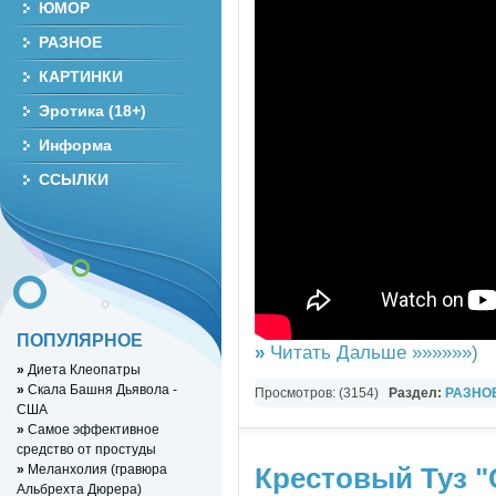
ЮМОР
РАЗНОЕ
КАРТИНКИ
Эротика (18+)
Информа
ССЫЛКИ
ПОПУЛЯРНОЕ
»
Читать Дальше »»»»»»)
»
Диета Клеопатры
»
Скала Башня Дьявола -
Просмотров: (3154)
Раздел:
РАЗНО
США
YouTube Music video
»
Самое эффективное
средство от простуды
»
Меланхолия (гравюра
Крестовый Туз "
Альбрехта Дюрера)