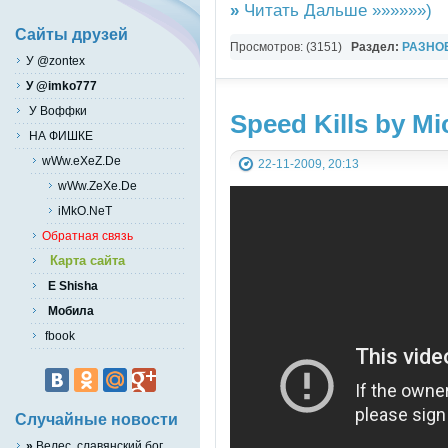
»
Читать Дальше »»»»»»)
Сайты друзей
Просмотров: (3151)
Раздел:
РАЗНО
У @zontex
YouTube Music video
У @imko777
У Воффки
Speed Kills by Mi
НА ФИШКЕ
wWw.eXeZ.De
22-11-2009, 20:13
wWw.ZeXe.De
iMkO.NeT
Обратная связь
Карта сайта
E Shisha
Мобила
fbook
Случайные новости
»
Велес, славянский бог