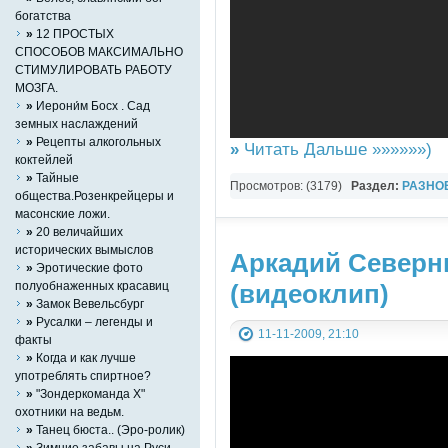
богатства
»
12 ПРОСТЫХ
СПОСОБОВ МАКСИМАЛЬНО
СТИМУЛИРОВАТЬ РАБОТУ
МОЗГА.
»
Иерони́м Босх . Сад
земных наслаждений
»
Рецепты алкогольных
»
Читать Дальше »»»»»»)
коктейлей
»
Тайные
Просмотров: (3179)
Раздел:
РАЗНО
общества.Розенкрейцеры и
YouTube Music video
масонские ложи.
»
20 величайших
исторических вымыслов
Аркадий Северн
»
Эротические фото
(видеоклип)
полуобнаженных красавиц
»
Замок Вевельсбург
»
Русалки – легенды и
11-11-2009, 21:10
факты
»
Когда и как лучше
употреблять спиртное?
»
"Зондеркоманда Х"
охотники на ведьм.
»
Танец бюста.. (Эро-ролик)
»
Зимние забавы на Руси