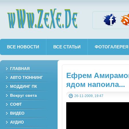
wWw.ZeXe.De
ВСЕ НОВОСТИ
ВСЕ СТАТЬИ
ФОТОГАЛЕРЕЯ
ГЛАВНАЯ
Ефрем Амирамов
АВТО ТЮННИНГ
ядом напоила...
МОДДИНГ ПК
Вокруг света
26-11-2009, 19:47
СОФТ
ВИДЕО
АУДИО