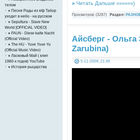
»
Читать Дальше »»»»»»)
телом
»
Песня Рады из к/ф Табор
Просмотров: (3287)
Раздел:
РАЗНО
уходит в небо - на русском
»
Sepultura - Slave New
YouTube Music video
World [OFFICIAL VIDEO]
»
FAUN - Diese kalte Nacht
Айсберг - Ольга
(Official Video)
»
The HU - Yuve Yuve Yu
Zarubina)
(Official Music Video)
»
Ласковый Май ( клип
1980-х годов) YouTube
5-11-2009, 21:48
»
История рыцарства