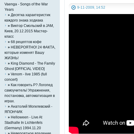
Vaenga - Songs of the War
9-11-2009, 14:52
Years
»
Десятка характеристик
каждого знака зодиака
»
Виктор Смольский в JAM,
Киев, 20.12.2015 Мастер-
класс
»
68 рецептов кофе
»
НЕВЕРОЯТНО! 24 ФАКТА,
которые изменят Вашу
ЖИЗНЬ!
»
King Diamond - The Family
Ghost [OFFICIAL VIDEO]
»
Venom - live 1985 (full
concert)
»
Как говорить Р? Логопед
самоучитель! Упражнения,
постановка, автоматизация в
играх.
»
Анатолий Могилевский -
ЯПОНЧИК
»
Helloween - Live At
Stadhalle In Lichtenfels
(Germany) 1994.11.20
»
Невероятное владение