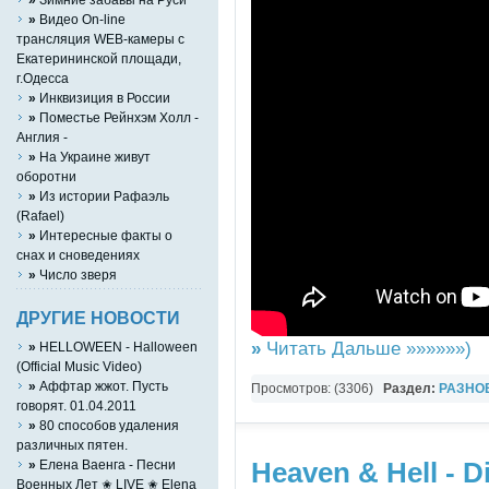
»
Видео On-line
трансляция WEB-камеры с
Екатерининской площади,
г.Одесса
»
Инквизиция в России
»
Поместье Рейнхэм Холл -
Англия -
»
На Украине живут
оборотни
»
Из истории Рафаэль
(Rafael)
»
Интересные факты о
снах и сноведениях
»
Число зверя
ДРУГИЕ НОВОСТИ
»
Читать Дальше »»»»»»)
»
HELLOWEEN - Halloween
(Official Music Video)
»
Аффтар жжот. Пусть
Просмотров: (3306)
Раздел:
РАЗНО
говорят. 01.04.2011
YouTube Music video
»
80 способов удаления
различных пятен.
Heaven & Hell - D
»
Елена Ваенга - Песни
Военных Лет ✬ LIVE ✬ Elena