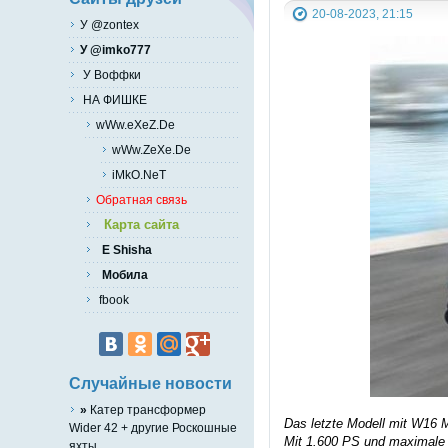
20-08-2023, 21:15
У @zontex
У @imko777
У Воффки
НА ФИШКЕ
wWw.eXeZ.De
wWw.ZeXe.De
iMkO.NeT
Обратная связь
Карта сайта
E Shisha
Мобила
fbook
Случайные новости
»
Катер трансформер
Das letzte Modell mit W16 M
Wider 42 + другие Роскошные
Mit 1.600 PS und maximale
яхты