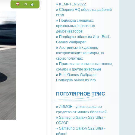
+9
»
KEMPTEN 2022
»
Сборник HQ обоев на рабочий
стол
»
Подборка смешных,
прикольных и веселых
демотиваторов
»
Подборка обоев из Игр - Best
Games Wallpaper
»
Австрийский художник
воспроизводит кошмары на
своих полотнах
»
Прикольные и смешные кошки,
собаки и другие животные
»
Best Games Wallpaper
Подборка обоев из Игр
ПОПУЛЯРНОЕ ТРИС
»
ЛИМОН - универсальное
средство от многих болезней.
»
Samsung Galaxy S23 Ultra -
ОБЗОР
»
Samsung Galaxy S22 Ultra -
обзор!