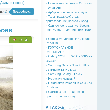
 Дальше »»»»»»)
»
Полезные Секреты и Хитрости
в WhatsApp
: (
1
)
Подробнее...
»
Арбуз и Все секреты арбуза
»
Талая вода, свойства,
приготовление, польза и вред.
»
Одиночное плавание -боевик,
боев
реж. Михаил Туманишвили, 1985
г.
»
Corona V8 Veredelt in Gold und
+3
Rhodium
»
ГОРМОНАЛЬНОЕ
РАСПИСАНИЕ
»
Galaxy S20 ULTRA 5G - 108MP -
ОБЗОР
»
Samsung Galaxy Note 20 Ultra
VS iPhone 12 Pro Max
»
Samsung Galaxy Z Fold 2
»
Не растут мышцы?
»
E zigaretten Veredelt in Gold und
Rhodium
»
Самые Опасные болезни
прошлого и настоящего
А ТАК ЖЕ...