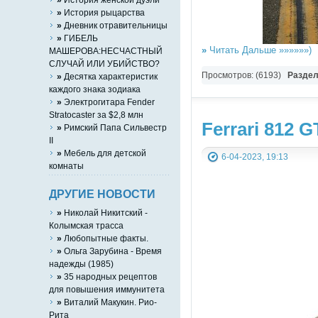
»
История рыцарства
»
Дневник отравительницы
»
ГИБЕЛЬ
»
Читать Дальше »»»»»»)
МАШЕРОВА:НЕСЧАСТНЫЙ
СЛУЧАЙ ИЛИ УБИЙСТВО?
Просмотров: (6193)
Разде
»
Десятка характеристик
каждого знака зодиака
»
Электрогитара Fender
Stratocaster за $2,8 млн
Ferrari 812 
»
Римский Папа Сильвестр
II
»
Мебель для детской
6-04-2023, 19:13
комнаты
ДРУГИЕ НОВОСТИ
»
Николай Никитский -
Колымская трасса
»
Любопытные факты.
»
Ольга Зарубина - Время
надежды (1985)
»
35 народных рецептов
для повышения иммунитета
»
Виталий Макукин. Рио-
Рита