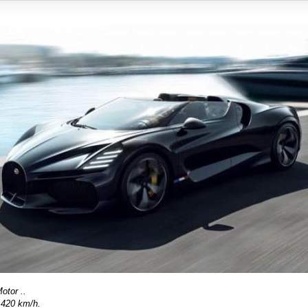
otor ..
 420 km/h.