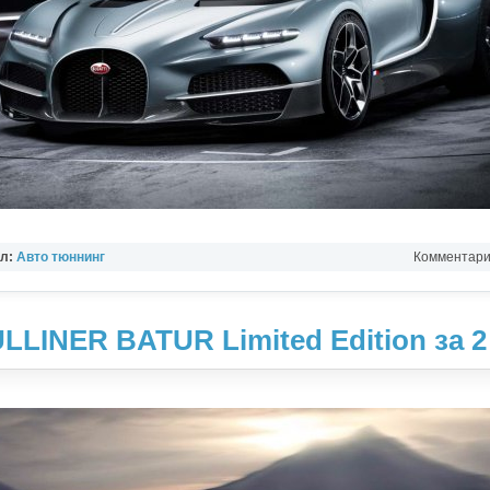
ел:
Авто тюннинг
Комментарии
INER BATUR Limited Edition за 2 M