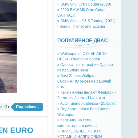
»
BMW 840i Gran Coupe (2020)
»
2020 BMW M8 Gran Coupe -
CAR TALK
»
BMW Alpina D5 S Touring (2021)
- Sound, Interior and Exterior
ПОПУЛЯРНОЕ ДВАС
»
Wallpapers - СУПЕР АВТО -
ОБОИ - Подборка обоев
»
Одесса - фотографии Одессы
из прошлого века
»
Best Games Wallpaper -
Сборник HQ обоев на рабочий
стол
»
Как из Акуры делают Феррари -
Ferrari из Acura -(114 фото)
»
Auto Tuning подборка - 25 фото
: (
1
)
Подробнее...
»
Подборка обоев Best Games
Wallpaper
»
Картинки на тему
компьютерного юмора
NEN EURO
»
ПРИКОЛЬНЫЕ ФОТО С
КОТАМИ И НАДПИСЯМИ