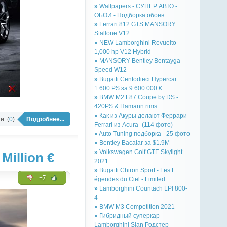
»
Wallpapers - СУПЕР АВТО -
ОБОИ - Подборка обоев
»
Ferrari 812 GTS MANSORY
Stallone V12
»
NEW Lamborghini Revuelto -
1,000 hp V12 Hybrid
»
MANSORY Bentley Bentayga
Speed W12
»
Bugatti Centodieci Hypercar
1.600 PS за 9 600 000 €
»
BMW M2 F87 Coupe by DS -
420PS & Hamann rims
»
Как из Акуры делают Феррари -
: (
0
)
Подробнее...
Ferrari из Acura -(114 фото)
»
Auto Tuning подборка - 25 фото
»
Bentley Bacalar за $1.9M
»
Volkswagen Golf GTE Skylight
illion €
2021
»
Bugatti Chiron Sport - Les L
+7
égendes du Ciel - Limited
»
Lamborghini Countach LPI 800-
4
»
BMW M3 Competition 2021
»
Гибридный суперкар
Lamborghini Sian Родстер