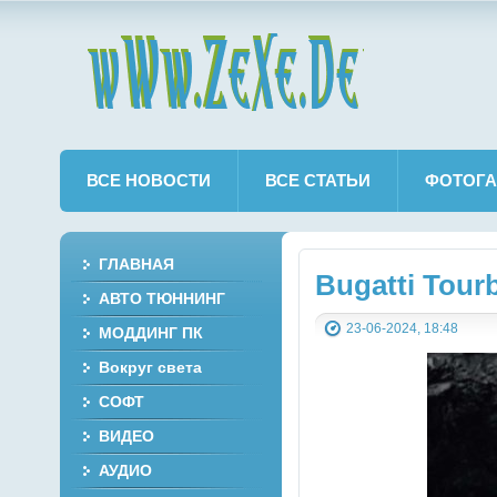
wWw.ZeXe.De
ВСЕ НОВОСТИ
ВСЕ СТАТЬИ
ФОТОГА
ГЛАВНАЯ
Bugatti Tourb
АВТО ТЮННИНГ
23-06-2024, 18:48
МОДДИНГ ПК
Вокруг света
СОФТ
ВИДЕО
АУДИО