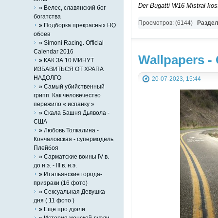
Der Bugatti W16 Mistral kost
»
Велес, славянский бог
богатства
Просмотров: (6144)
Разде
»
Подборка прекрасных HQ
обоев
»
Simoni Racing. Official
Calendar 2016
Wallpapers 
»
КАК ЗА 10 МИНУТ
ИЗБАВИТЬСЯ ОТ ХРАПА
НАДОЛГО
20-07-2023, 15:44
»
Самый убийственный
грипп. Как человечество
пережило « испанку »
»
Скала Башня Дьявола -
США
»
Любовь Толкалина -
Кончаловская - супермодель
Плейбоя
»
Сарматские воины IV в.
до н.э. - III в. н.э.
»
Итальянские города-
призраки (16 фото)
»
Сексуальная Девушка
дня ( 11 фото )
»
Eще про дуэли
»
История женской дуэли