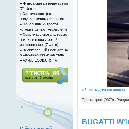
»
Чудеса света в наше время
(21 фото)
»
Эротические фото
полуобнаженных красавиц
»
Небольшие хитрости
которые делают жизнь легче
»
Семь чудес света, которые
находятся под угрозой
исчезновения. (7 Фото)
»
Великолепный боди-арт на
обнаженном женском теле.
»
АХИЛЛЕСОВА ПЯТА
Регистрация (всего за 10
»
Читать Дальше »»»»»»)
секунд)
Просмотров: (9879)
Разде
BUGATTI W16
Сайты друзей