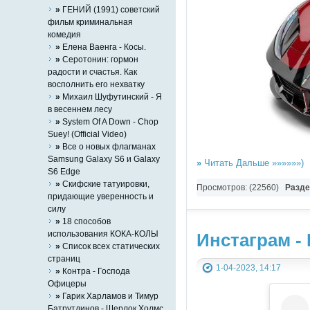
»
ГЕНИЙ (1991) советский
фильм криминальная
комедия
»
Елена Ваенга - Косы.
»
Серотонин: гормон
радости и счастья. Как
восполнить его нехватку
»
Михаил Шуфутинский - Я
в весеннем лесу
»
System Of A Down - Chop
Suey! (Official Video)
»
Все о новых флагманах
Samsung Galaxy S6 и Galaxy
»
Читать Дальше »»»»»»)
S6 Edge
»
Скифские татуировки,
Просмотров: (22560)
Разд
придающие уверенность и
силу
»
18 способов
использования КОКА-КОЛЫ
Инстаграм - 
»
Список всех статических
страниц
1-04-2023, 14:17
»
Контра - Господа
Офицеры
»
Гарик Харламов и Тимур
Батрутдинов - Шерлок Холмс