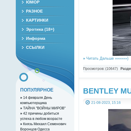
ЮМОР
РАЗНОЕ
КАРТИНКИ
Эротика (18+)
Информа
ССЫЛКИ
»
Читать Дальше »»»»»»)
Просмотров: (10647)
Разд
BENTLEY MULL
ПОПУЛЯРНОЕ
»
14 февраля День
21-08-2023, 15:16
компьютерщика
»
ТАЙНА "ВОЙНЫ МИРОВ"
»
42 причины добиться
успеха в любом возрасте
»
Князь Михаил Семенович
Воронцов Одесса