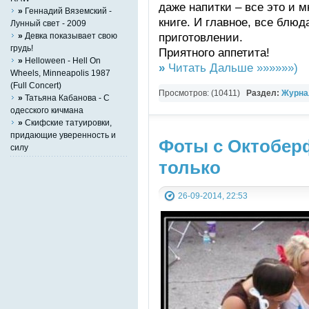
даже напитки – все это и м
»
Геннадий Вяземский -
книге. И главное, все блю
Лунный свет - 2009
приготовлении.
»
Девка показывает свою
грудь!
Приятного аппетита!
»
Helloween - Hell On
»
Читать Дальше »»»»»»)
Wheels, Minneapolis 1987
(Full Concert)
Просмотров: (10411)
Раздел:
Журна
»
Татьяна Кабанова - С
одесского кичмана
»
Скифские татуировки,
придающие уверенность и
Фоты с Октоберф
силу
только
26-09-2014, 22:53