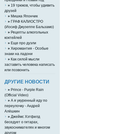
»
19 трюков, чтобы удивить
друзей
»
Мишка Япончик
»
ГРАФ КАЛИОСТРО
(Иосиф Джузеппе Бальзамо)
»
Рецепты алкогольных
коктейлей
»
Eще про дуэли
»
Хиромантия - Особые
знаки на ладони
»
Как силой мысли
заставить человека написать
или позвонить
ДРУГИЕ НОВОСТИ
»
Prince - Purple Rain
(Official Video)
»
А я укуренный иду по
переулочку - Андрей
Алёшкин
»
Джеймс Хэтфилд
беседует о гитарах,
звукоснимателях и многом
другом