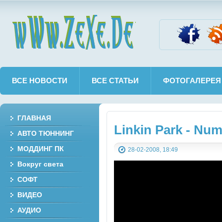
wWw.ZeXe.De
ВСЕ НОВОСТИ
ВСЕ СТАТЬИ
ФОТОГАЛЕРЕЯ
ГЛАВНАЯ
Linkin Park - Num
АВТО ТЮННИНГ
МОДДИНГ ПК
28-02-2008, 18:49
Вокруг света
СОФТ
ВИДЕО
АУДИО