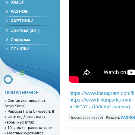
ЮМОР
РАЗНОЕ
КАРТИНКИ
Эротика (18+)
Информа
ССЫЛКИ
ПОПУЛЯРНОЕ
https://www.instagram.com/li
https://www.linkinpark.com/​
»
Святая лестница (лат.
»
Читать Дальше »»»»»»)
Scala Santa)
»
Римский Папа Сильвестр II
»
Фото подборка самых
Просмотров: (2375)
Раздел:
РАЗНО
необычных гитар
YouTube Music video
»
10 самых страшных картин
известных художников.