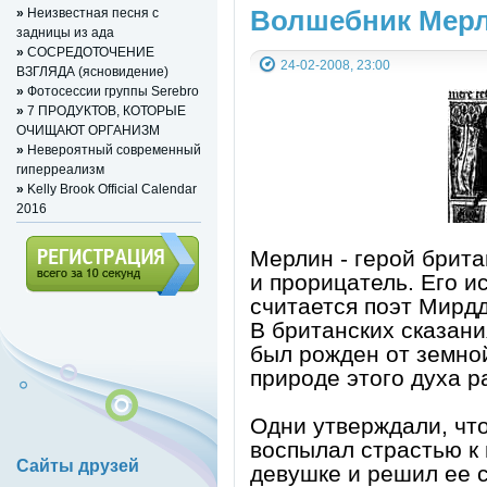
Волшебник Мер
»
Неизвестная песня с
задницы из ада
»
СОСРЕДОТОЧЕНИЕ
24-02-2008, 23:00
ВЗГЛЯДА (ясновидение)
»
Фотосессии группы Serebro
»
7 ПРОДУКТОВ, КОТОРЫЕ
ОЧИЩАЮТ ОРГАНИЗМ
»
Невероятный современный
гиперреализм
»
Kelly Brook Official Calendar
2016
Мерлин - герой брита
и прорицатель. Его и
считается поэт Мирдд
Регистрация (всего за 10
В британских сказани
секунд)
был рожден от земно
природе этого духа р
Одни утверждали, что
воспылал страстью к
Сайты друзей
девушке и решил ее 