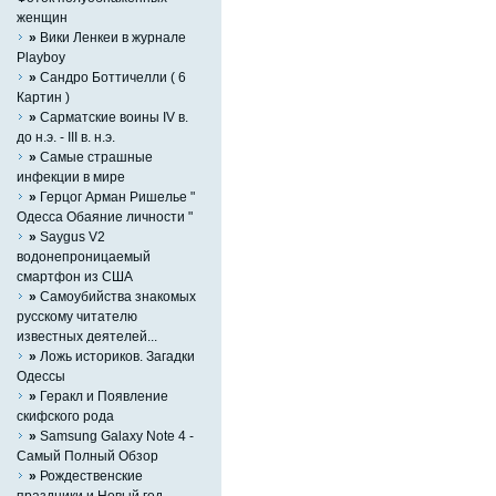
женщин
»
Вики Ленкеи в журнале
Playboy
»
Сандро Боттичелли ( 6
Картин )
»
Сарматские воины IV в.
до н.э. - III в. н.э.
»
Самые страшные
инфекции в мире
»
Герцог Арман Ришелье "
Одесса Обаяние личности "
»
Saygus V2
водонепроницаемый
смартфон из США
»
Самоубийства знакомых
русскому читателю
известных деятелей...
»
Ложь историков. Загадки
Одессы
»
Геракл и Появление
скифского рода
»
Samsung Galaxy Note 4 -
Самый Полный Обзор
»
Рождественские
праздники и Новый год