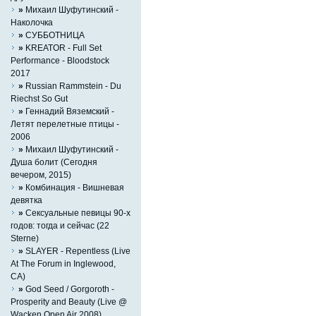
»
Михаил Шуфутинский -
Наколочка
»
СУББОТНИЦА
»
KREATOR - Full Set
Performance - Bloodstock
2017
»
Russian Rammstein - Du
Riechst So Gut
»
Геннадий Вяземский -
Летят перелетные птицы -
2006
»
Михаил Шуфутинский -
Душа болит (Сегодня
вечером, 2015)
»
Комбинация - Вишневая
девятка
»
Сексуальные певицы 90-х
годов: тогда и сейчас (22
Sterne)
»
SLAYER - Repentless (Live
At The Forum in Inglewood,
CA)
»
God Seed / Gorgoroth -
Prosperity and Beauty (Live @
Wacken Open Air 2008)