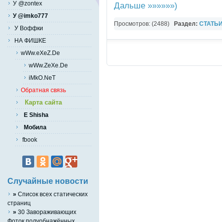
У @zontex
Дальше »»»»»»)
У @imko777
Просмотров: (2488)
Раздел:
СТАТЬ
У Воффки
Великие тайны
НА ФИШКЕ
wWw.eXeZ.De
wWw.ZeXe.De
iMkO.NeT
Обратная связь
Карта сайта
E Shisha
Мобила
fbook
Случайные новости
»
Список всех статических
страниц
»
30 Завораживающих
Фоток полуобнажённых