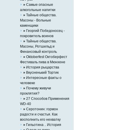
»
Cамые опасные
алкогольные напитки
»
Тайные общества.
Масоны - Вольные
каменщики
»
Георгий Победоносец -
покровитель воинов
»
Тайные общества.
Масоны, Ротшильд и
Финансовый контроль
»
Oktoberfest Октоберфест
Фестиваль пива в Мюнхене
»
История рыцарства
»
Вкусненький Тортик
»
Интересные факты о
человеке
»
Почему живучи
проклятия?
»
27 Способов Применения
WD-40
»
Серотонин: гормон
радости и счастья. Как
восполнить его нехватку
»
Гильотина .. История
»
О пользе пива