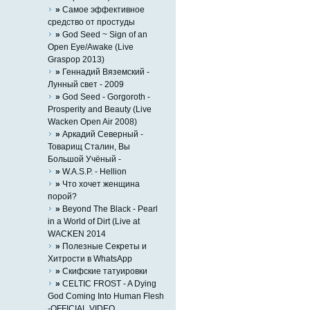
»
Самое эффективное
средство от простуды
»
God Seed ~ Sign of an
Open Eye/Awake (Live
Graspop 2013)
»
Геннадий Вяземский -
Лунный свет - 2009
»
God Seed - Gorgoroth -
Prosperity and Beauty (Live
Wacken Open Air 2008)
»
Аркадий Северный -
Товарищ Сталин, Вы
Большой Учёный -
»
W.A.S.P. - Hellion
»
Что хочет женщина
порой?
»
Beyond The Black - Pearl
in a World of Dirt (Live at
WACKEN 2014
»
Полезные Секреты и
Хитрости в WhatsApp
»
Скифские татуировки
»
CELTIC FROST - A Dying
God Coming Into Human Flesh
-OFFICIAL VIDEO