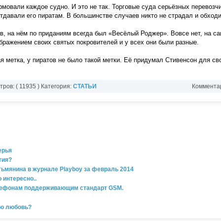
мовали каждое судно. И это не так. Торговые суда серьёзных перевозч
отдавали его пиратам. В большинстве случаев никто не страдал и обход
в, на нём по приданиям всегда был «Весёлый Роджер». Вовсе нет, на с
бражением своих святых покровителей и у всех они были разные.
я метка, у пиратов не было такой метки. Её придумал Стивенсон для св
ров: ( 11935 ) Категория:
СТАТЬИ
Комментар
ерья
тия?
тьмянина в журнале Playboy за февраль 2014
 интересно..
лефонам поддерживающим стандарт GSM.
ую любовь?