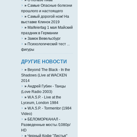
»
Самые Опасные болезни
прошлого и настоящего
»
Самый дорогой нож! На
выставке Клинок 2019
»
Maifeiertag 1 мая Майский
праздник в Германии
»
Замок Вевельсбург
»
Психологический тест ...
фигуры
ДРУГИЕ НОВОСТИ
»
Beyond The Black - In the
Shadows (Live at WACKEN
2014
»
Андрей Губин - Танцы
(Love Radio 2003)
»
W.A.S.P. - Live at the
Lyceum, London 1984
»
W.A.S.P. - Tormentor (1984
Video)
»
БЕЛОМОРКАНАЛ -
Разведенные мосты /1080p/
HD
»
Черный Кофе "Листья"