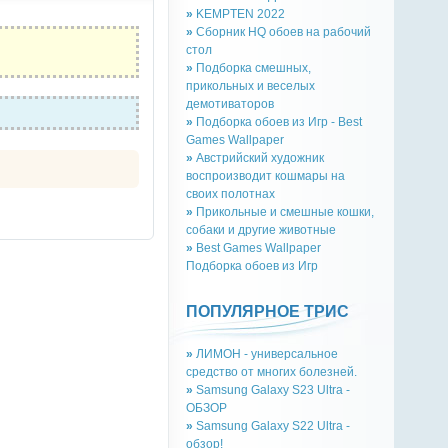
»
KEMPTEN 2022
»
Сборник HQ обоев на рабочий
стол
»
Подборка смешных,
прикольных и веселых
демотиваторов
»
Подборка обоев из Игр - Best
Games Wallpaper
»
Австрийский художник
воспроизводит кошмары на
своих полотнах
»
Прикольные и смешные кошки,
собаки и другие животные
»
Best Games Wallpaper
Подборка обоев из Игр
ПОПУЛЯРНОЕ ТРИС
»
ЛИМОН - универсальное
средство от многих болезней.
»
Samsung Galaxy S23 Ultra -
ОБЗОР
»
Samsung Galaxy S22 Ultra -
обзор!