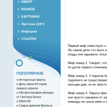
ЮМОР
РАЗНОЕ
КАРТИНКИ
Эротика (18+)
Информа
ССЫЛКИ
Первый миф повествует о 
На самом деле это было не
клады они зарывали тольк
Миф номер 2. Говорят, что
по доске первого пленника
ПОПУЛЯРНОЕ
Миф номер 3. У пиратов бы
»
Интересные факты
подобного не существовал
»
День смеха История
пальцев дам, он их просто
первого апреля
»
НЮ фотографии женщин
Миф номер 4. Пираты брал
от Гюнтера Кнопа
они просто скрывали от з
»
ЕВНУХИ
команды не знали имён и 
»
Самые дорогие Виллы в