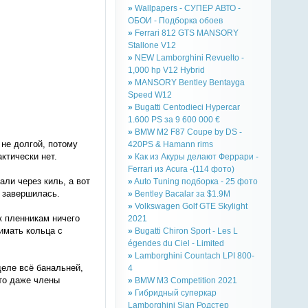
»
Wallpapers - СУПЕР АВТО -
ОБОИ - Подборка обоев
»
Ferrari 812 GTS MANSORY
Stallone V12
»
NEW Lamborghini Revuelto -
1,000 hp V12 Hybrid
»
MANSORY Bentley Bentayga
Speed W12
»
Bugatti Centodieci Hypercar
1.600 PS за 9 600 000 €
»
BMW M2 F87 Coupe by DS -
 не долгой, потому
420PS & Hamann rims
ктически нет.
»
Как из Акуры делают Феррари -
Ferrari из Acura -(114 фото)
али через киль, а вот
»
Auto Tuning подборка - 25 фото
е завершилась.
»
Bentley Bacalar за $1.9M
»
Volkswagen Golf GTE Skylight
к пленникам ничего
2021
имать кольца с
»
Bugatti Chiron Sport - Les L
égendes du Ciel - Limited
»
Lamborghini Countach LPI 800-
деле всё банальней,
4
сто даже члены
»
BMW M3 Competition 2021
»
Гибридный суперкар
Lamborghini Sian Родстер