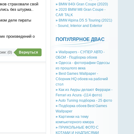
иков страховали свой
»
BMW 840i Gran Coupe (2020)
ились без штурма..
»
2020 BMW M8 Gran Coupe -
CAR TALK
амом деле пираты
»
BMW Alpina D5 S Touring (2021)
- Sound, Interior and Exterior
оих произведений о
ПОПУЛЯРНОЕ ДВАС
»
Wallpapers - СУПЕР АВТО -
ии: (0)
Вернуться
ОБОИ - Подборка обоев
»
Одесса - фотографии Одессы
из прошлого века
»
Best Games Wallpaper -
Сборник HQ обоев на рабочий
стол
»
Как из Акуры делают Феррари -
Ferrari из Acura -(114 фото)
»
Auto Tuning подборка - 25 фото
»
Подборка обоев Best Games
Wallpaper
»
Картинки на тему
компьютерного юмора
»
ПРИКОЛЬНЫЕ ФОТО С
КОТАМИ И НАДПИСЯМИ