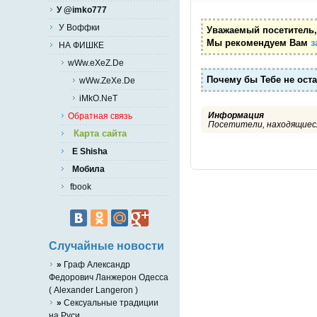
У @imko777
У Воффки
Уважаемый посетитель,
Мы рекомендуем Вам
з
НА ФИШКЕ
wWw.eXeZ.De
Почему бы Тебе не ост
wWw.ZeXe.De
iMkO.NeT
Информация
Обратная связь
Посетители, находящиеся
Карта сайта
E Shisha
Мобила
fbook
Случайные новости
»
Граф Александр
Федорович Ланжерон Одесса
( Alexander Langeron )
»
Сексуальные традиции
на Руси