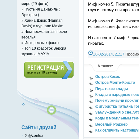
мире (29 фото)
Миф номер 5. Пираты штур
»
Пустыня Данакиль (
груз и потому они просто 
Эритрея )
»
Ханна Дэвис (Hannah
Миф номер 6. Флаг пирато
Davis) в журнале Maxim
использовали флаги с изо
»
Чем похмелиться после
веселья
И наконец-то 7 миф. Черна
»
Интересные факты.
пиратах.
»
Топ 10 красоток Версия
журнала MAXIM
16-02-2014, 21:17
Просмот
А также:
Остров
Кокос
Регистрация (всего за 10
Остров Монте-Кристо
секунд)
Пиратские клады
Клады и народные пов
Почему живучи прокля
фигуристка Татьяна То
Заблуждения о сне..Это
Коды к мобильным те
Весёлый Роджер
Сайты друзей
Как отличить настоящ
У @zontex