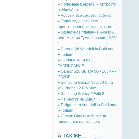
»
Полезные Секреты и Хитрости
в WhatsApp
»
Арбуз и Все секреты арбуза
»
Талая вода, свойства,
приготовление, польза и вред.
»
Одиночное плавание -боевик,
реж. Михаил Туманишвили, 1985
г.
»
Corona V8 Veredelt in Gold und
Rhodium
»
ГОРМОНАЛЬНОЕ
РАСПИСАНИЕ
»
Galaxy S20 ULTRA 5G - 108MP -
ОБЗОР
»
Samsung Galaxy Note 20 Ultra
VS iPhone 12 Pro Max
»
Samsung Galaxy Z Fold 2
»
Не растут мышцы?
»
E zigaretten Veredelt in Gold und
Rhodium
»
Самые Опасные болезни
прошлого и настоящего
А ТАК ЖЕ...