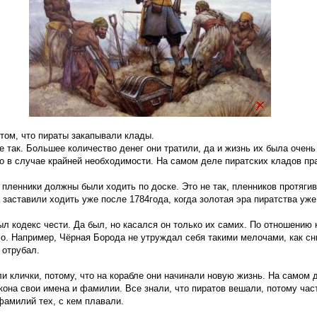
том, что пираты закапывали клады.
 так. Большее количество денег они тратили, да и жизнь их была очень
о в случае крайней необходимости. На самом деле пиратских кладов пра
 пленники должны были ходить по доске. Это не так, пленников протягив
 заставили ходить уже после 1784года, когда золотая эра пиратства уж
л кодекс чести. Да был, но касался он только их самих. По отношению 
о. Например, Чёрная Борода не утруждал себя такими мелочами, как сн
 отрубал.
и клички, потому, что на корабле они начинали новую жизнь. На самом 
акона свои имена и фамилии. Все знали, что пиратов вешали, потому ча
фамилий тех, с кем плавали.