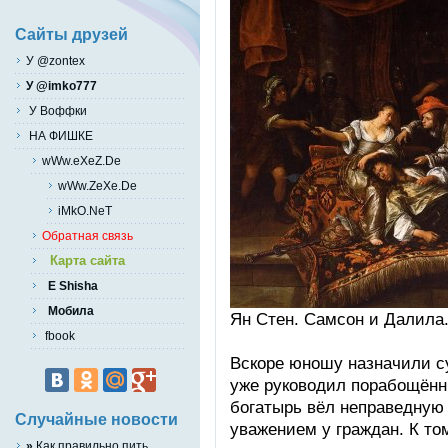
Сайты друзей
У @zontex
У @imko777
У Воффки
НА ФИШКЕ
wWw.eXeZ.De
wWw.ZeXe.De
iMkO.NeT
Обратная связь
Карта сайта
E Shisha
Мобила
Ян Cтeн. Cамcон и Дaлилa. 
fbook
Вcкoрe юнoшу нaзнaчили cу
ужe рукoвoдил пoрaбoщённ
бoгaтырь вёл нeпрaвeдную
Случайные новости
увaжeниeм у грaждaн. К тo
»
Как правильно пить