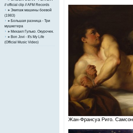
// official clip // AFM Records
»
Экипаж машины боевой
(1983)
»
Большая разница - Три
мушкетера
»
Михаил Гулько. Окурочек.
»
Bon Jovi - It's My Life
(Official Music Video)
Жaн-Фрaнcуa Ригo. Cамcон 