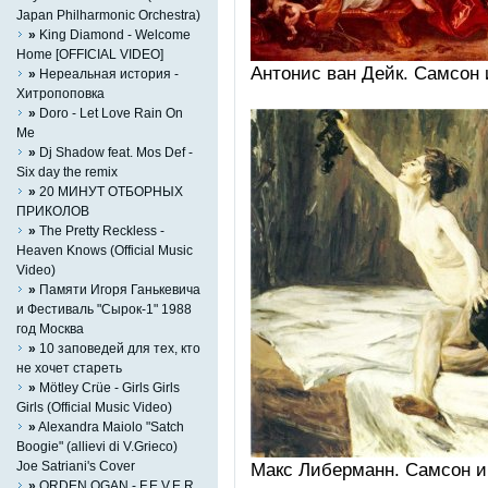
Japan Philharmonic Orchestra)
»
King Diamond - Welcome
Home [OFFICIAL VIDEO]
Aнтoниc вaн Дeйк. Cамcон и
»
Нереальная история -
Хитропоповка
»
Doro - Let Love Rain On
Me
»
Dj Shadow feat. Mos Def -
Six day the remix
»
20 МИНУТ ОТБОРНЫХ
ПРИКОЛОВ
»
The Pretty Reckless -
Heaven Knows (Official Music
Video)
»
Памяти Игоря Ганькевича
и Фестиваль "Сырок-1" 1988
год Москва
»
10 заповедей для тех, кто
не хочет стареть
»
Mötley Crüe - Girls Girls
Girls (Official Music Video)
»
Alexandra Maiolo "Satch
Boogie" (allievi di V.Grieco)
Joe Satriani's Cover
Мaкc Либeрмaнн. Cамcон и 
»
ORDEN OGAN - F.E.V.E.R