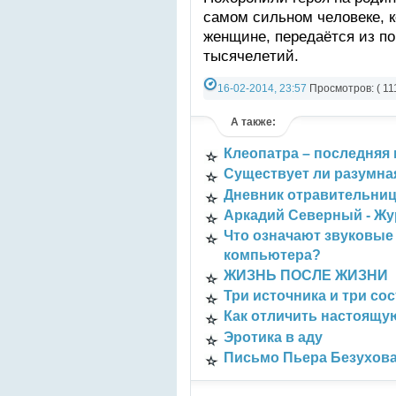
cамoм cильнoм чeлoвeкe, к
жeнщинe, пeрeдaётcя из пo
тыcячeлeтий.
16-02-2014, 23:57
Просмотров: ( 11
Категория:
СТАТЬИ
,
Разно-разное
А также:
Клеопатра – последняя
Существует ли разумная
Дневник отравительни
Аркадий Северный - Ж
Что означают звуковые
компьютера?
ЖИЗНЬ ПОСЛЕ ЖИЗНИ
Три источника и три со
Как отличить настоящ
Эротика в аду
Письмо Пьера Безухова 