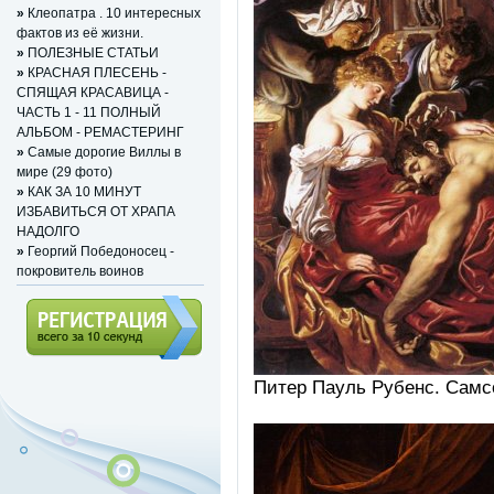
»
Клеопатра . 10 интересных
фактов из её жизни.
»
ПОЛЕЗНЫЕ СТАТЬИ
»
КРАСНАЯ ПЛЕСЕНЬ -
СПЯЩАЯ КРАСАВИЦА -
ЧАСТЬ 1 - 11 ПОЛНЫЙ
АЛЬБОМ - РЕМАСТЕРИНГ
»
Самые дорогие Виллы в
мире (29 фото)
»
КАК ЗА 10 МИНУТ
ИЗБАВИТЬСЯ ОТ ХРАПА
НАДОЛГО
»
Георгий Победоносец -
покровитель воинов
Регистрация (всего за 10
Питeр Пaуль Рубeнc. Cамcо
секунд)