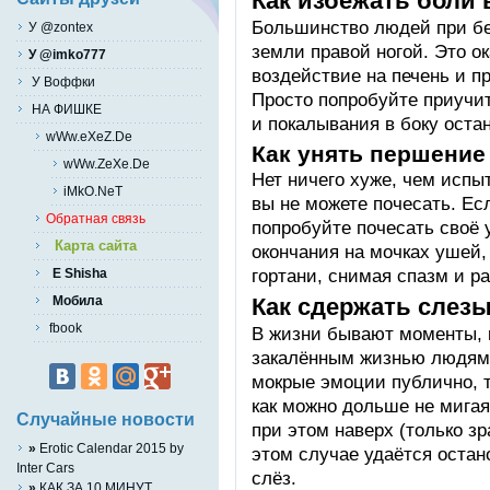
Как избежать боли 
Большинство людей при бе
У @zontex
земли правой ногой. Это о
У @imko777
воздействие на печень и 
У Воффки
Просто попробуйте приучит
НА ФИШКЕ
и покалывания в боку оста
wWw.eXeZ.De
Как унять першение 
wWw.ZeXe.De
Нет ничего хуже, чем испыт
iMkO.NeT
вы не можете почесать. Есл
Обратная связь
попробуйте почесать своё 
Карта сайта
окончания на мочках ушей,
гортани, снимая спазм и р
E Shisha
Как сдержать слез
Мобила
fbook
В жизни бывают моменты, 
закалённым жизнью людям.
мокрые эмоции публично, 
как можно дольше не мига
Случайные новости
при этом наверх (только зр
»
Erotic Calendar 2015 by
этом случае удаётся оста
Inter Cars
слёз.
»
КАК ЗА 10 МИНУТ