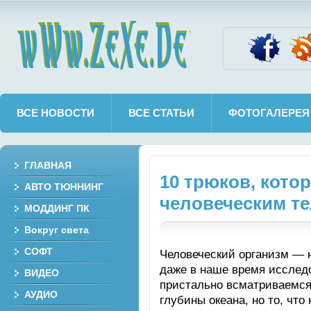
wWw.ZeXe.De
ВСЕ НОВОСТИ
ВСЕ СТАТЬИ
ФОТОГАЛЕРЕЯ
ГЛАВНАЯ
10 трюков, кото
АВТО ТЮННИНГ
человеческим т
МОДДИНГ ПК
Вокруг света
СОФТ
Человеческий организм — 
даже в наше время исслед
ВИДЕО
пристально всматриваемся
АУДИО
глубины океана, но то, чт