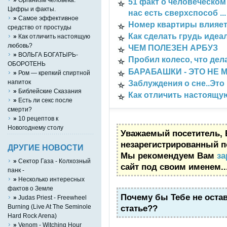
51 факт о человеческом
Цифры и факты.
нас есть сверхспособ ...
»
Самое эффективное
Номер квартиры влияет
средство от простуды
Как сделать грудь идеа
»
Как отличить настоящую
любовь?
ЧЕМ ПОЛЕЗЕН АРБУЗ
»
ВОЛЬГА БОГАТЫРЬ-
Пробил колесо, что дел
ОБОРОТЕНЬ
БАРАБАШКИ - ЭТО НЕ 
»
Ром — крепкий спиртной
напиток
Заблуждения о сне..Это 
»
Библейские Сказания
Как отличить настоящ
»
Есть ли секс после
смерти?
»
10 рецептов к
Hовогоднему столу
Уважаемый посетитель, 
незарегистрированный п
ДРУГИЕ НОВОСТИ
Мы рекомендуем Вам
за
»
Сектор Газа - Колхозный
сайт под своим именем..
панк -
»
Несколько интересных
фактов о Земле
Почему бы Тебе не оста
»
Judas Priest - Freewheel
Burning (Live At The Seminole
статье??
Hard Rock Arena)
»
Venom - Witching Hour