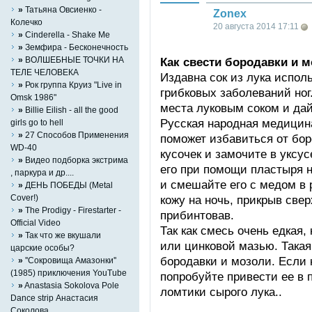
»
Татьяна Овсиенко -
Zonex
Колечко
20 августа 2014 17:11
»
Cinderella - Shake Me
»
Земфира - Бесконечность
»
ВОЛШЕБНЫЕ ТОЧКИ НА
Как свести бородавки и 
ТЕЛЕ ЧЕЛОВЕКА
Издавна сок из лука испол
»
Рок группа Круиз "Live in
грибковых заболеваний ног
Omsk 1986"
места луковым соком и дай
»
Billie Eilish - all the good
Русская народная медицина
girls go to hell
»
27 Способов Применения
поможет избавиться от бор
WD-40
кусочек и замочите в уксу
»
Видео подборка экстрима
его при помощи пластыря н
, паркура и др....
и смешайте его с медом в 
»
ДЕНЬ ПОБЕДЫ (Metal
Cover!)
кожу на ночь, прикрыв све
»
The Prodigy - Firestarter -
прибинтовав.
Official Video
Так как смесь очень едкая,
»
Так что же вкушали
или цинковой мазью. Такая
царские особы?
бородавки и мозоли. Если к
»
''Сокровища Амазонки''
(1985) приключения YouTube
попробуйте привести ее в 
»
Anastasia Sokolova Pole
ломтики сырого лука..
Dance strip Анастасия
Соколова