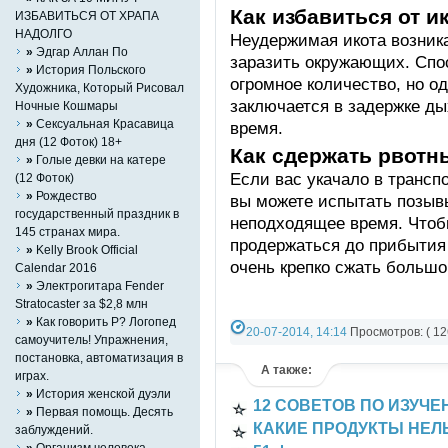
Как избавиться от и
ИЗБАВИТЬСЯ ОТ ХРАПА
НАДОЛГО
Неудержимая икота возника
»
Эдгар Аллан По
заразить окружающих. Спо
»
История Польского
огромное количество, но о
Художника, Который Рисовал
заключается в задержке д
Ночные Кошмары
»
Сексуальная Красавица
время.
дня (12 Фоток) 18+
Как сдержать рвот
»
Голые девки на катере
Если вас укачало в трансп
(12 Фоток)
»
Рождество
вы можете испытать позыв
государственный праздник в
неподходящее время. Чтобы
145 странах мира.
продержаться до прибытия 
»
Kelly Brook Official
очень крепко сжать большо
Calendar 2016
»
Электрогитара Fender
Stratocaster за $2,8 млн
»
Как говорить Р? Логопед
20-07-2014, 14:14
Просмотров: ( 12
самоучитель! Упражнения,
Категория:
Разно-разное
постановка, автоматизация в
А также:
играх.
»
История женской дуэли
12 СОВЕТОВ ПО ИЗУЧ
»
Первая помощь. Десять
КАКИЕ ПРОДУКТЫ НЕЛ
заблуждений.
»
Организм человека.