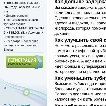
Как дольше задерж
»
Что ждет знаки зодиака в
Вы сможете задержать дых
2020 году. Гороскоп на 2020
год
если сделаете предварите
»
Цитаты о жизни
Сделав предварительно не
»
Топ 10 красоток Версия
вдохов и выдохов, вы пол
журнала MAXIM
кислорода, которая поможе
»
СЕКСУАЛЬНЫЕ КОНТАКТЫ
С НЕВЕДОМЫМ ( Уфология /
дыхания.
Непознанное )
Как улучшить свой 
»
Клеопатра – последняя
Не можете расслышать раз
царица эллинистического
Египта
помехи в телефонной трубк
правым ухом, так вы лучш
рисунок речи. А если вам 
идёт фоном в супермаркете
Регистрация (всего за 10
которое лучше справляетс
секунд)
Как уменьшить зубн
Возьмите кубик льда и при
большим и указательным п
Согласно последним иссле
наполовину снизить болев
Сайты друзей