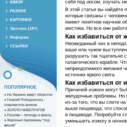
себя под носом, изучать 
ЮМОР
В этой статье вы найдёте 
РАЗНОЕ
которые связаны с человеч
КАРТИНКИ
имеют понятное научное об
мистика. Но все они работ
Эротика (18+)
Как избавиться от 
Информа
Неожиданный чих в неподх
ССЫЛКИ
ваше или чужое выступлен
разрушить так тщательно 
галактического корабля. Ч
непреодолимого желания чи
источник яркого света.
Как избавиться от 
ПОПУЛЯРНОЕ
Причиной изжоги могут бы
»
На Украине живут оборотни
желудочные проблемы. Но в
»
Георгий Победоносец -
из-за того, что вы спите н
покровитель воинов
выше пищевода, что спосо
»
ЗОЛОТО НИБЕЛУНГОВ
в пищеводе. Попробуйте сп
»
Русалки – легенды и факты
уменьшить изжогу в ночное
»
Жареные баклажаны "под
мясом"