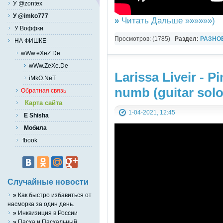
У @zontex
У @imko777
»
Читать Дальше »»»»»»)
У Воффки
Просмотров: (1785)
Раздел:
РАЗНО
НА ФИШКЕ
YouTube Music video
wWw.eXeZ.De
wWw.ZeXe.De
Larissa Liveir - P
iMkO.NeT
numb (guitar solo
Обратная связь
Карта сайта
1-04-2021, 12:45
E Shisha
Мобила
fbook
Случайные новости
»
Как быстро избавиться от
насморка за один день.
»
Инквизиция в России
»
Пасха и Пасхальный