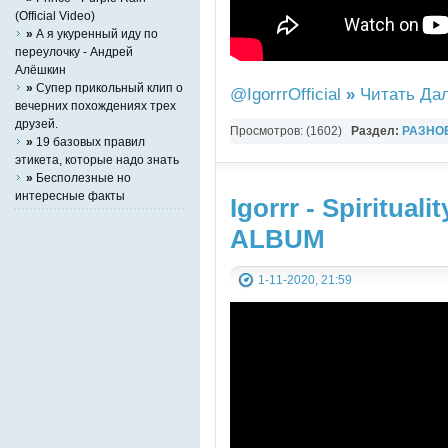
(Official Video)
»
А я укуренный иду по
переулочку - Андрей
Алёшкин
»
Супер прикольный клип о
@IgorrrOfficial
»
Читать Дал
вечерних похождениях трех
друзей.
Просмотров: (1602)
Раздел:
РАЗНО
»
19 базовых правил
YouTube Music video
этикета, которые надо знать
»
Бесполезные но
интересные факты
Igorrr - Spiritual
ALBUM
1-11-2020, 21:59