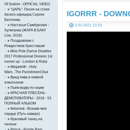
Of Sodom - OFFICIAL VIDEO
»
"ЦАРЬ". Песня на стихи
IGORRR - DOWN
белого офицера Сергея
Бехтеева.
»
Настасья Самбурская -
2-02-2021, 01:02
Хулиганка (ЖАРА В БАКУ
Live, 2018)
»
Поздравляю с
Рождеством Христовым!
»
Miss Pole Dance Doubles
2017 Professional Division 1st
runner up - London & Ruby
»
Megadeth - Holy
Wars...The Punishment Due
»
Вред пива и пивной
алкоголизм
»
Пьём водку по науке
»
КРАСНАЯ ПЛЕСЕНЬ -
ДЕМОТИВАТОРЫ - 2018 - 53
ПОЛНЫЙ АЛЬБОМ
»
Кипелов - Возьми мое
сердце (Путь наверх)
»
Красивый танец на
пилоне
»
Prince - Purple Rain