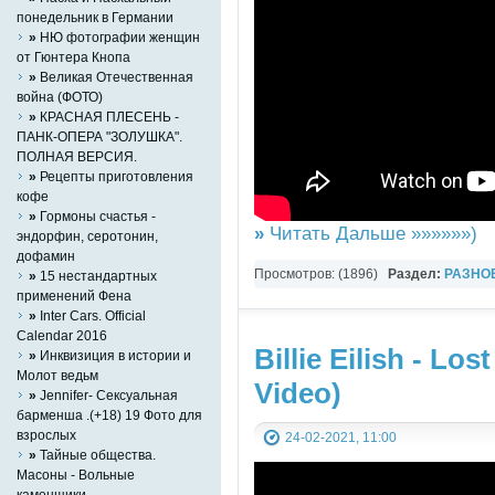
понедельник в Германии
»
НЮ фотографии женщин
от Гюнтера Кнопа
»
Великая Отечественная
война (ФОТО)
»
КРАСНАЯ ПЛЕСЕНЬ -
ПАНК-ОПЕРА "ЗОЛУШКА".
ПОЛНАЯ ВЕРСИЯ.
»
Рецепты приготовления
кофе
»
Гормоны счастья -
»
Читать Дальше »»»»»»)
эндорфин, серотонин,
дофамин
Просмотров: (1896)
Раздел:
РАЗНО
»
15 нестандартных
применений Фена
YouTube Music video
»
Inter Cars. Official
Calendar 2016
Billie Eilish - Los
»
Инквизиция в истории и
Молот ведьм
Video)
»
Jennifer- Сексуальная
барменша .(+18) 19 Фото для
взрослых
24-02-2021, 11:00
»
Тайные общества.
Масоны - Вольные
каменщики