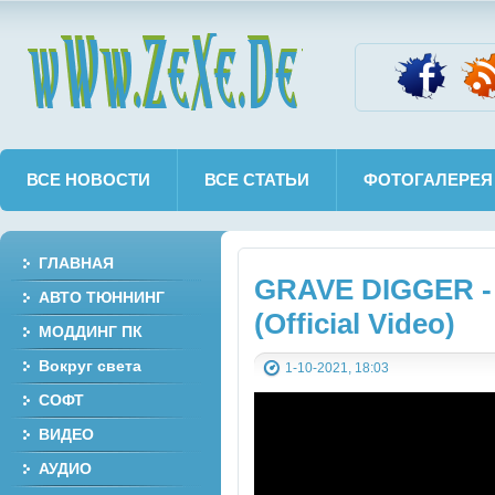
wWw.ZeXe.De
ВСЕ НОВОСТИ
ВСЕ СТАТЬИ
ФОТОГАЛЕРЕЯ
ГЛАВНАЯ
GRAVE DIGGER - 
АВТО ТЮННИНГ
(Official Video)
МОДДИНГ ПК
Вокруг света
1-10-2021, 18:03
СОФТ
ВИДЕО
АУДИО