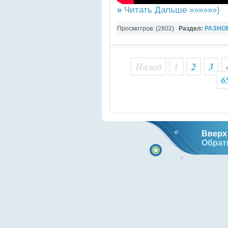
»
Читать Дальше »»»»»»)
Просмотров: (2802)
Раздел:
РАЗНО
YouTube Music video
Назад
1
2
3
6
Вверх 
Обрат