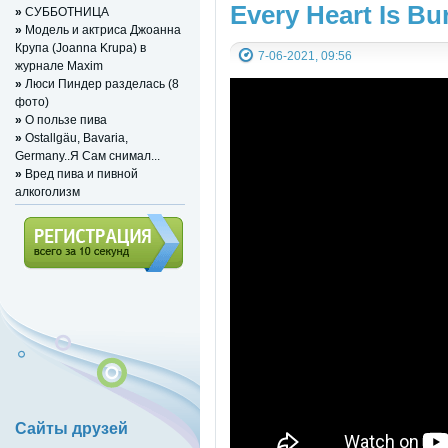
Every Heart Is Bu
»
СУББОТНИЦА
»
Mодель и актриса Джоанна
Крупа (Joanna Krupa) в
7-06-2021, 09:56
журнале Maxim
»
Люси Пиндер разделась (8
фото)
»
О пользе пива
»
Ostallgäu, Bavaria,
Germany..Я Сам снимал...
»
Вред пива и пивной
алкоголизм
Регистрация (всего за 10
секунд)
Сайты друзей