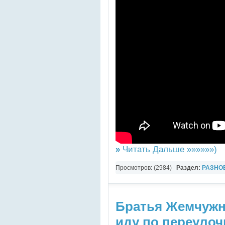
»
Читать Дальше »»»»»»)
Просмотров: (2984)
Раздел:
РАЗНО
YouTube Music video
Братья Жемчужн
иду по переулоч