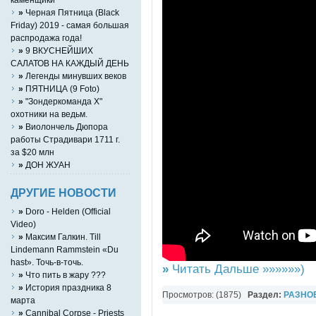
»
Черная Пятница (Black
Friday) 2019 - самая большая
распродажа года!
»
9 ВКУСНЕЙШИХ
САЛАТОВ НА КАЖДЫЙ ДЕНЬ
»
Легенды минувших веков
»
ПЯТНИЦА (9 Foto)
»
"Зондеркоманда Х"
охотники на ведьм.
»
Виолончель Дюпора
работы Страдивари 1711 г.
за $20 млн
»
ДОН ЖУАН
ДРУГИЕ НОВОСТИ
»
Doro - Helden (Official
Video)
»
Максим Галкин. Till
Lindemann Rammstein «Du
hast». Точь-в-точь.
»
Читать Дальше »»»»»»)
»
Что пить в жару ???
»
История праздника 8
Просмотров: (1875)
Раздел:
РАЗНО
марта
YouTube Music video
»
Cannibal Corpse - Priests