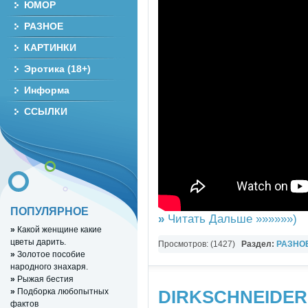
ЮМОР
РАЗНОЕ
КАРТИНКИ
Эротика (18+)
Информа
ССЫЛКИ
ПОПУЛЯРНОЕ
»
Читать Дальше »»»»»»)
»
Какой женщине какие
цветы дарить.
Просмотров: (1427)
Раздел:
РАЗНО
»
Золотое пособие
YouTube Music video
народного знахаря.
»
Рыжая бестия
»
Подборка любопытных
DIRKSCHNEIDER 
фактов