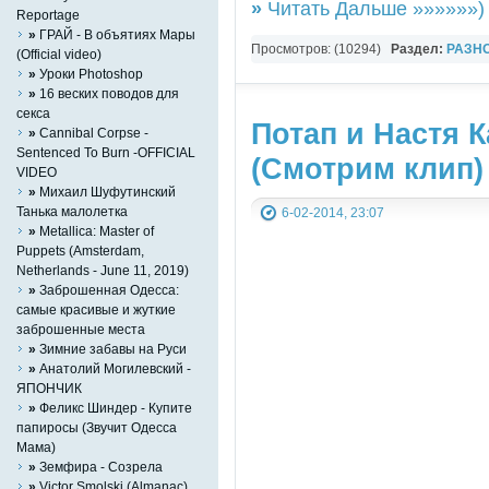
»
Читать Дальше »»»»»»)
Reportage
»
ГРАЙ - В объятиях Мары
Просмотров: (10294)
Раздел:
РАЗН
(Official video)
»
Уроки Photoshop
YouTube Music video
»
16 веских поводов для
секса
Потап и Настя К
»
Cannibal Corpse -
Sentenced To Burn -OFFICIAL
(Смотрим клип)
VIDEO
»
Михаил Шуфутинский
Танька малолетка
6-02-2014, 23:07
»
Metallica: Master of
Puppets (Amsterdam,
Netherlands - June 11, 2019)
»
Заброшенная Одесса:
самые красивые и жуткие
заброшенные места
»
Зимние забавы на Руси
»
Анатолий Могилевский -
ЯПОНЧИК
»
Феликс Шиндер - Купите
папиросы (Звучит Одесса
Мама)
»
Земфира - Созрела
»
Victor Smolski (Almanac)