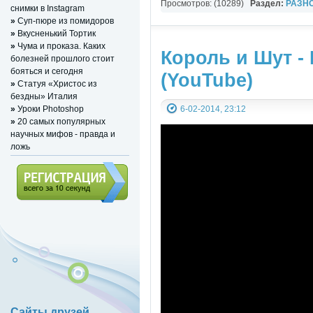
Просмотров: (10289)
Раздел:
РАЗН
снимки в Instagram
»
Суп-пюре из помидоров
YouTube Music video
»
Вкусненький Тортик
»
Чума и проказа. Каких
Король и Шут -
болезней прошлого стоит
бояться и сегодня
(YouTube)
»
Статуя «Христос из
бездны» Италия
6-02-2014, 23:12
»
Уроки Photoshop
»
20 самых популярных
научных мифов - правда и
ложь
Регистрация (всего за 10
секунд)
Сайты друзей