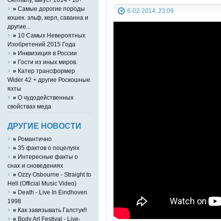
»
Самые дорогие породы
6-02-2014, 23:09
кошек. эльф, керл, саванна и
другие...
»
10 Самых Невероятных
Изобретений 2015 Года
»
Инквизиция в России
»
Гости из иных миров.
»
Катер трансформер
Wider 42 + другие Роскошные
яхты
»
О чудодейственных
свойствах меда
ДРУГИЕ НОВОСТИ
»
Романтично
»
35 фактов о поцелуях
»
Интересные факты о
снах и сноведениях
»
Ozzy Osbourne - Straight to
Hell (Official Music Video)
»
Death - Live In Eindhoven
1998
»
Как завязывать Галстук!!
»
Body Art Festival - Live-