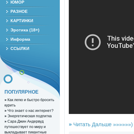
ЮМОР
РАЗНОЕ
КАРТИНКИ
Эротика (18+)
Информа
ССЫЛКИ
ПОПУЛЯРНОЕ
»
Как легко и быстро бросить
курить
»
Что знает о нас интернет?
»
Энергетическая подпитка
»
Сара Джин Андервуд
»
Читать Дальше »»»»»»)
путешествует по миру и
выкладывает пикантные