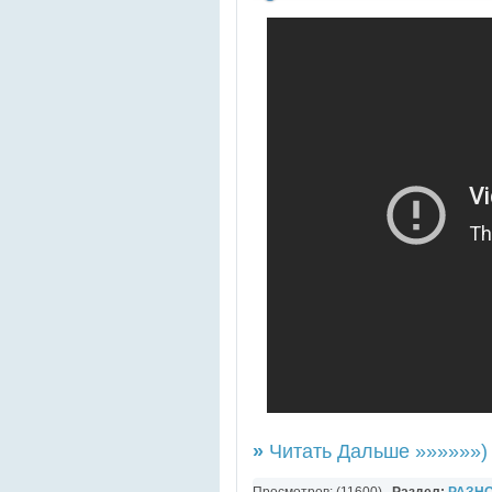
»
Читать Дальше »»»»»»)
Просмотров: (11600)
Раздел:
РАЗН