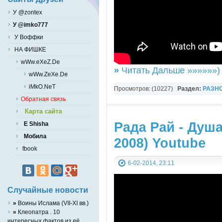
У @zontex
У @imko777
У Воффки
НА ФИШКЕ
wWw.eXeZ.De
»
Читать Дальше »»»»»»)
wWw.ZeXe.De
iMkO.NeT
Просмотров: (10227)
Раздел:
РАЗН
Обратная связь
YouTube Music video
Карта сайта
Рада Рай - Душ
E Shisha
Мобила
2008) Youtube
fbook
6-02-2014, 23:11
Случайные новости
»
Воины Ислама (VII-XI вв.)
»
Клеопатра . 10
интересных фактов из её