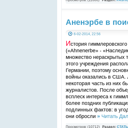
YouTube Music video
Аненэрбе в по
6-02-2014, 22:56
И
стория гиммлеровског
(«Ahnenerbe» - «Наследи
множество нераскрытых т
этого учреждения распола
Германии, поэтому основ
войны оказались в США. 
некоторая часть из них б
журналистов. После объ
всплеск интереса к гимм
более поздних публикаци
подлинных фактов: в уго
они обросли
»
Читать Дал
Просмотров: (10712)
Раздел:
СТАТ