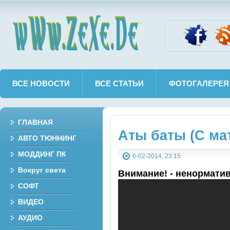
wWw.ZeXe.De
ВСЕ НОВОСТИ
ВСЕ СТАТЬИ
ФОТОГАЛЕРЕЯ
ГЛАВНАЯ
Аты баты (С ма
АВТО ТЮННИНГ
МОДДИНГ ПК
6-02-2014, 23:15
Вокруг света
Внимание! - ненорматив
СОФТ
ВИДЕО
АУДИО