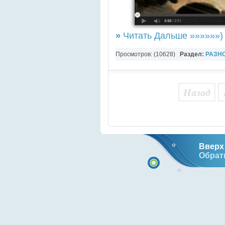
»
Читать Дальше »»»»»»)
Просмотров: (10628)
Раздел:
РАЗН
YouTube Music video
Назад
Вверх 
Обрат