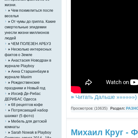
жизни.
»
Чем похмелиться после
веселья
»
От чумы до гриппа. Какие
смертельные эпидемии
унесли жизни миллионов
людей
»
ЧЕМ ПОЛЕЗЕН АРБУЗ
»
Несколько интересных
фактов о Земле
»
Анастасия Новодран в
журнале Playboy
»
Анна Старшенбаум в
журнале Maxim
»
Рождественские
праздники и Новый год
»
Иосиф Де-Рибас
»
Читать Дальше »»»»»»)
ДЕРИБАС Одесса
»
68 рецептов кофе
Просмотров: (10635)
Раздел:
РАЗН
»
Потрясающий набор
шахмат (5 фото)
YouTube Music video
»
Мебель для детской
комнаты
Михаил Круг - Ф
»
Sarah Nowak в Playboy
Germany, август 2014 - 18+