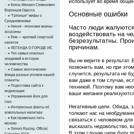
использует во время обще
»
Князь Михаил Семенович
Воронцов Одесса
Основные ошибки
»
"Грязные" мифы о
Средневековье
Часто люди жалуются
»
Нинзя - японские воины-
ассасины
воздействовать на ч
»
Ром — крепкий спиртной
безрезультатны. Прои
напиток
причинам.
»
ЛЕГЕНДА О ГОРОДЕ ИС
»
Топ самых опасных
эпидемий в истории
Вы не верите в результат.
человечества
позвонить вам, но при этом
»
Самые экзотические
случится, результата не б
блюда разных уголков нашей
вам даже в том случае, ес
планеты
»
Подготовка сайта к
техникой. Поэтому вам нео
индексации
ваши желания реализуются
»
Упражнения йоги для
глаз
Негативные цели. Обида, з
»
Интересные факты об
толкают нас на необдуман
алкогольных напитках
»
Как правильно пить
связаться с человеком для
молоко
высказать недовольство, в
»
Simoni Racing. Official
В этом случае цели буду 
Calendar 2016