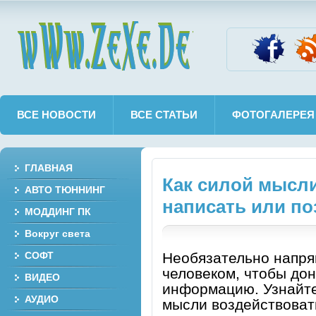
wWw.ZeXe.De
ВСЕ НОВОСТИ
ВСЕ СТАТЬИ
ФОТОГАЛЕРЕЯ
ГЛАВНАЯ
Как силой мысли
АВТО ТЮННИНГ
написать или п
МОДДИНГ ПК
Вокруг света
СОФТ
Необязательно напря
человеком, чтобы дон
ВИДЕО
информацию. Узнайте
АУДИО
мысли воздействоват