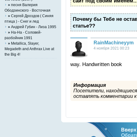
сайт под своим именем..
»
песня Валерия
Ободзинского - Восточная
»
Сергей Дроздов ( Синяя
Почему бы Тебе не оста
птица ) - Снег и лед
статье??
»
Андрей Губин - Лиза 1995
»
На-На - Соловей-
разбойник 1991
RainMachineyym
»
Metallica, Slayer,
4 ноября 2021 00:23
Megadeth and Anthrax Live at
the Big 4!
way. Handwritten book
Информация
Посетители, находящиеся
оставлять комментарии к 
Вверх 
Обрат