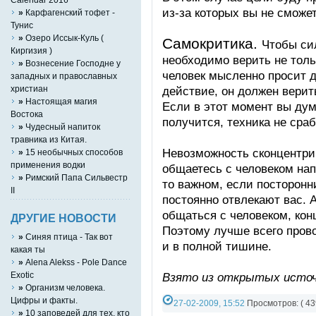
из-за которых вы не сможе
»
Карфагенский тофет -
Тунис
»
Озеро Иссык-Куль (
Самокритика.
Чтобы си
Киргизия )
необходимо верить не тольк
»
Вознесение Господне у
человек мысленно просит д
западных и православных
христиан
действие, он должен верит
»
Настоящая магия
Если в этот момент вы дума
Востока
получится, техника не сраб
»
Чудесный напиток
травника из Китая.
Невозможность сконцентри
»
15 необычных способов
применения водки
общаетесь с человеком нап
»
Римский Папа Сильвестр
то важном, если посторонн
II
постоянно отвлекают вас. 
общаться с человеком, кон
ДРУГИЕ НОВОСТИ
Поэтому лучше всего провод
»
Синяя птица - Так вот
и в полной тишине.
какая ты
»
Alena Alekss - Pole Dance
Exotic
Взято из открытых источ
»
Организм человека.
Цифры и факты.
27-02-2009, 15:52
Просмотров: ( 43
»
10 заповедей для тех, кто