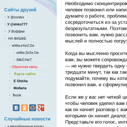
Необходимо сконцентриров
человек позвонил или напи
Сайты друзей
думаете о работе, проблем
У @zontex
сосредоточиться из-за уст
У @imko777
безрезультатными. Поэтом
У Воффки
позвонить вам, нужно расс
НА ФИШКЕ
мыслей и полностью погруз
wWw.eXeZ.De
Когда вы мысленно просите
wWw.ZeXe.De
вам, вы можете сопровожд
iMkO.NeT
— не нужно твердить одну 
Обратная связь
тридцати минут, так как та
Карта сайта
подумайте, почему вы хоти
E Shisha
позвонил вам, и сформули
Мобила
fbook
Если же у вас нет четкой ц
чтобы человек уделил вам 
как он начнет разговор с 
которыми он начнет диалог,
Случайные новости
Представьте его голос, инт
»
Ненайденные клады