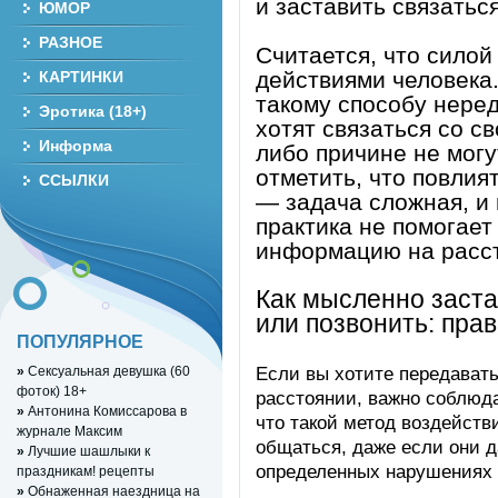
и заставить связаться
ЮМОР
РАЗНОЕ
Считается, что сило
действиями человека.
КАРТИНКИ
такому способу нере
Эротика (18+)
хотят связаться со св
Информа
либо причине не могу
отметить, что повлия
ССЫЛКИ
— задача сложная, и
практика не помогае
информацию на расс
Как мысленно заста
или позвонить: пра
ПОПУЛЯРНОЕ
Если вы хотите передават
»
Сексуальная девушка (60
фоток) 18+
расстоянии, важно соблюда
»
Антонина Комиссарова в
что такой метод воздейств
журнале Максим
общаться, даже если они да
»
Лучшие шашлыки к
определенных нарушениях р
праздникам! рецепты
»
Обнаженная наездница на