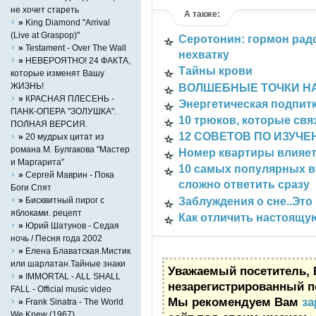
Разно-разное
не хочет стареть
А также:
»
King Diamond "Arrival
(Live at Graspop)"
Серотонин: гормон радо
»
Testament - Over The Wall
нехватку
»
НЕВЕРОЯТНО! 24 ФАКТА,
Тайны крови
которые изменят Вашу
ЖИЗНЬ!
ВОЛШЕБНЫЕ ТОЧКИ НА
»
КРАСНАЯ ПЛЕСЕНЬ -
Энергетическая подпит
ПАНК-ОПЕРА "ЗОЛУШКА".
10 трюков, которые свя
ПОЛНАЯ ВЕРСИЯ.
12 СОВЕТОВ ПО ИЗУЧ
»
20 мудрых цитат из
романа М. Булгакова "Мастер
Номер квартиры влияет
и Маргарита"
10 самых популярных в
»
Сергей Маврин - Пока
сложно ответить сразу
Боги Спят
Заблуждения о сне..Это 
»
Бисквитный пирог с
яблоками. рецепт
Как отличить настоящ
»
Юрий Шатунов - Седая
ночь / Песня года 2002
»
Елена Блаватская.Мистик
или шарлатан.Тайные знаки
Уважаемый посетитель, 
»
IMMORTAL - ALL SHALL
незарегистрированный п
FALL - Official music video
Мы рекомендуем Вам
за
»
Frank Sinatra - The World
We Knew (1967)