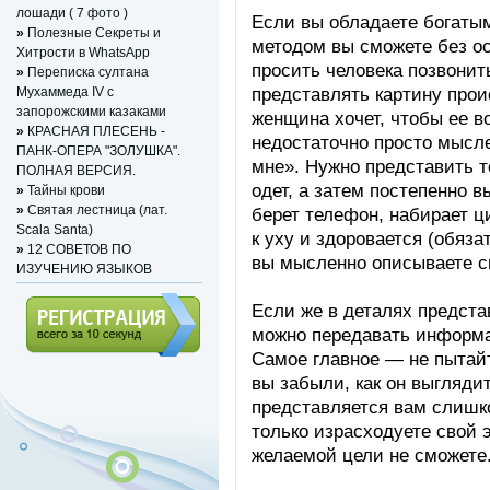
лошади ( 7 фото )
Если вы обладаете богаты
»
Полезные Секреты и
методом вы сможете без ос
Хитрости в WhatsApp
просить человека позвонит
»
Переписка султана
представлять картину про
Мухаммеда IV с
запорожскими казаками
женщина хочет, чтобы ее в
»
КРАСНАЯ ПЛЕСЕНЬ -
недостаточно просто мысл
ПАНК-ОПЕРА "ЗОЛУШКА".
мне». Нужно представить т
ПОЛНАЯ ВЕРСИЯ.
одет, а затем постепенно в
»
Тайны крови
»
Святая лестница (лат.
берет телефон, набирает ц
Scala Santa)
к уху и здоровается (обяз
»
12 СОВЕТОВ ПО
вы мысленно описываете св
ИЗУЧЕНИЮ ЯЗЫКОВ
Если же в деталях предста
можно передавать информа
Самое главное — не пытай
Регистрация (всего за 10
вы забыли, как он выглядит
секунд)
представляется вам слишк
только израсходуете свой 
желаемой цели не сможете