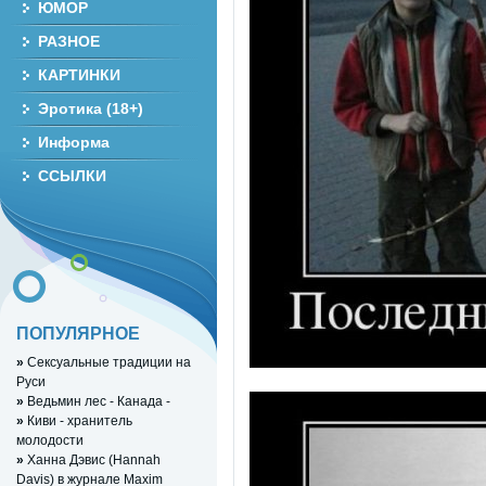
ЮМОР
РАЗНОЕ
КАРТИНКИ
Эротика (18+)
Информа
ССЫЛКИ
ПОПУЛЯРНОЕ
»
Сексуальные традиции на
Руси
»
Ведьмин лес - Канада -
»
Киви - хранитель
молодости
»
Ханна Дэвис (Hannah
Davis) в журнале Maxim