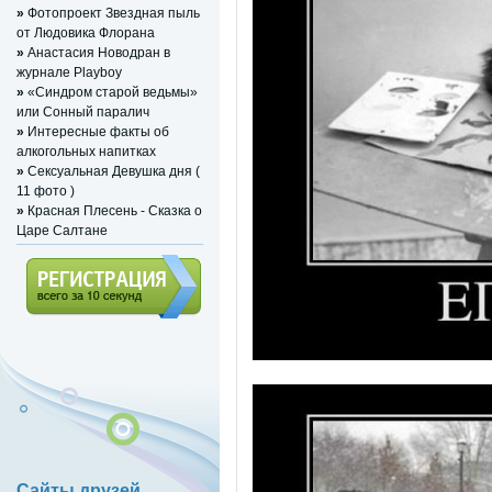
»
Фотопроект Звездная пыль
от Людовика Флорана
»
Анастасия Новодран в
журнале Playboy
»
«Синдром старой ведьмы»
или Сонный паралич
»
Интересные факты об
алкогольных напитках
»
Сексуальная Девушка дня (
11 фото )
»
Красная Плесень - Сказка о
Царе Салтане
Регистрация (всего за 10
секунд)
Сайты друзей