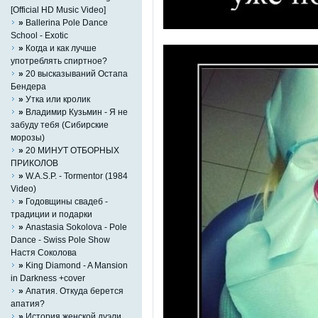
[Official HD Music Video]
»
Ballerina Pole Dance
School - Exotic
»
Когда и как лучше
употреблять спиртное?
»
20 высказываний Остапа
Бендера
»
Утка или кролик
»
Владимир Кузьмин - Я не
забуду тебя (Сибирские
морозы)
»
20 МИНУТ ОТБОРНЫХ
ПРИКОЛОВ
»
W.A.S.P. - Tormentor (1984
Video)
»
Годовщины свадеб -
традиции и подарки
»
Anastasia Sokolova - Pole
Dance - Swiss Pole Show
Настя Соколова
»
King Diamond - A Mansion
in Darkness +cover
»
Апатия. Откуда берется
апатия?
»
История женской дуэли