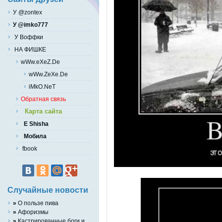
У @zontex
У @imko777
У Воффки
НА ФИШКЕ
wWw.eXeZ.De
wWw.ZeXe.De
iMkO.NeT
Обратная связь
Карта сайта
E Shisha
Мобила
fbook
Случайные новости
»
О пользе пива
»
Афоризмы
»
Кастрированные боги и