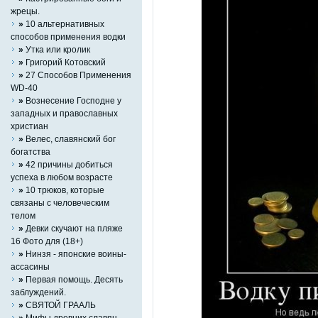
жрецы.
»
10 альтернативных
способов применения водки
»
Утка или кролик
»
Григорий Котовский
»
27 Способов Применения
WD-40
»
Вознесение Господне у
западных и православных
христиан
»
Велес, славянский бог
богатства
»
42 причины добиться
успеха в любом возрасте
»
10 трюков, которые
связаны с человеческим
телом
»
Девки скучают на пляже
16 Фото для (18+)
»
Нинзя - японские воины-
ассасины
»
Первая помощь. Десять
заблуждений.
»
СВЯТОЙ ГРААЛЬ
»
Мифы древних славян