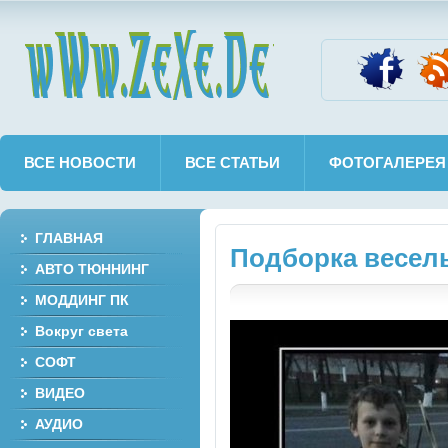
wWw.ZeXe.De
ВСЕ НОВОСТИ
ВСЕ СТАТЬИ
ФОТОГАЛЕРЕЯ
ГЛАВНАЯ
Подборка весел
АВТО ТЮННИНГ
МОДДИНГ ПК
Вокруг света
СОФТ
ВИДЕО
АУДИО