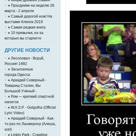
»
Праздники на неделю 26
марта - 2 апреля
»
Самый дорогой нож! На
выставке Клинок 2019
»
Самая редкая книга
»
10 привычек, из-за
которых вы стареете
ДРУГИЕ НОВОСТИ
»
Лесоповал - Воруй,
Россия! 1992
»
Засыпанные
города.Одесса
»
Аркадий Северный -
Товарищ Сталин, Вы
Большой Учёный -
»
Ром — крепкий спиртной
напиток
»
W.A.S.P. - Golgotha (Official
Lyric Video)
»
Аркадий Северный - Как-
то раз по Ланжерону (Алеша,
ша!)
»
Linkin Park - Crawling