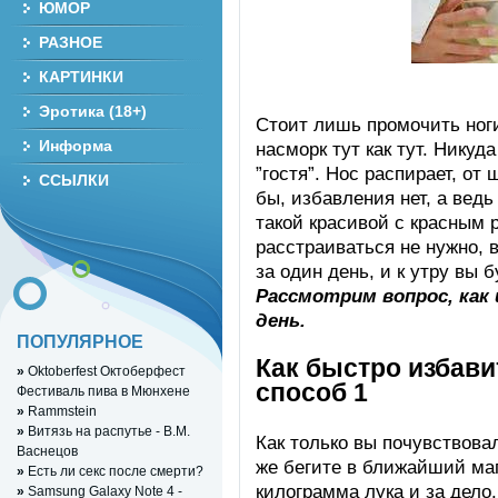
ЮМОР
РАЗНОЕ
КАРТИНКИ
Эротика (18+)
Стоит лишь промочить ног
Информа
насморк тут как тут. Никуд
”гостя”. Нос распирает, от
ССЫЛКИ
бы, избавления нет, а ведь
такой красивой с красным 
расстраиваться не нужно, 
за один день, и к утру вы 
Рассмотрим вопрос, как 
день.
ПОПУЛЯРНОЕ
Как быстро избави
»
Oktoberfest Октоберфест
способ 1
Фестиваль пива в Мюнхене
»
Rammstein
»
Витязь на распутье - В.М.
Как только вы почувствова
Васнецов
же бегите в ближайший маг
»
Есть ли секс после смерти?
килограмма лука и за дело.
»
Samsung Galaxy Note 4 -