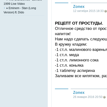
1999 Live Video
Zonex
»
Eminem - Stan (Long
12 октября 2015 18:33
Version) ft. Dido
РЕЦЕПТ ОТ ПРОСТУДЫ.
Отличное средство от прос
напиток!
Нам надо сделать следующ
В кружку кладем:
-1 ст.л. малинового варень
-1 ст.л. меда
-1 ст.л. лимонного сока
-1 ст.л. коньяка
-1 таблетку аспирина
Заливаем все кипятком, р
Zonex
26 января 2016 20:50