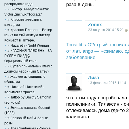
раза в день.
распродажа года!
»
Виктор Зинчук "Токката"
Victor Zinchuk "Toccata"
»
Классня иллюзия с
Zonex
кольцами...
23 августа 2014 15:21
»
Красная Плесень - Ветер
гонит на х#й желтую листву.
Концерт в Питере.
Tonsillitis О?стрый тонзил
»
Nazareth - Night Woman
от лат. ango — «сжимаю, 
»
КРАСНАЯ ПЛЕСЕНЬ - ЗА
РУЛЕМ ПИЗД@.
заболевание
Официальный клип.
»
Супер прикольный клип с
Джимом Керри (Jim Carrey)
»
Жаркое из свинины с
Лиза
яблоками
13 февраля 2015 11:14
»
Николай Никитский -
Колымская трасса
я в этом году попробовала 
»
Tattoo by Dmitriy Samohin
(20 Fotos)
поликлиники. Тилаксин - оч
»
Экипаж машины боевой
отлеживаюсь дома где-то 2
(1983)
калиньяка
»
Ласковый май & белые
розы.
»
The Cranberries - Zombie