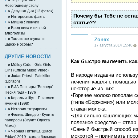
Hовогоднему столу
»
Девушка Дня (12 фоток)
Почему бы Тебе не оста
»
Интересные факты
статье??
»
Мишка Япончик
»
Вред пива и пивной
алкоголизм
»
Так что же вкушали
Zonex
царские особы?
17 августа 2014 15:40
ДРУГИЕ НОВОСТИ
Как быстро вылечить ка
»
Mötley Crüe - Girls Girls
Girls (Official Music Video)
В народе издавна использ
»
Judas Priest - Painkiller
лечения кашля с помощью 
(Epitaph)
»
ВИА Песняры "Вологда"
некоторые из них:
Песня года - 1976
•Горячее молоко пополам 
»
Король и Шут - Ели мясо
(типа «Боржоми») или моло
мужики (1998)
стакан молока.
»
История татуировки
»
Феликс Шиндер - Купите
•Для сильно кашляющих ма
папиросы (Звучит Одесса
полезное средство – отвар
Мама)
•Самый быстрый способ из
»
Черная Пятница (Black
мокротой – принимать порош
Friday) 2019 - самая большая