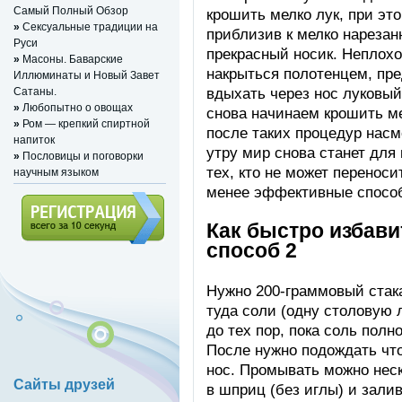
Самый Полный Обзор
крошить мелко лук, при э
»
Сексуальные традиции на
приблизив к мелко нарезан
Руси
прекрасный носик. Неплохо 
»
Масоны. Баварские
накрыться полотенцем, пре
Иллюминаты и Новый Завет
вдыхать через нос луковый 
Сатаны.
»
Любопытно о овощах
снова начинаем крошить ме
»
Ром — крепкий спиртной
после таких процедур насм
напиток
утру мир снова станет для 
»
Пословицы и поговорки
тех, кто не может переноси
научным языком
менее эффективные способ
Как быстро избави
способ 2
Регистрация (всего за 10
секунд)
Нужно 200-граммовый стака
туда соли (одну столовую
до тех пор, пока соль полн
После нужно подождать чт
нос. Промывать можно нес
Сайты друзей
в шприц (без иглы) и залив