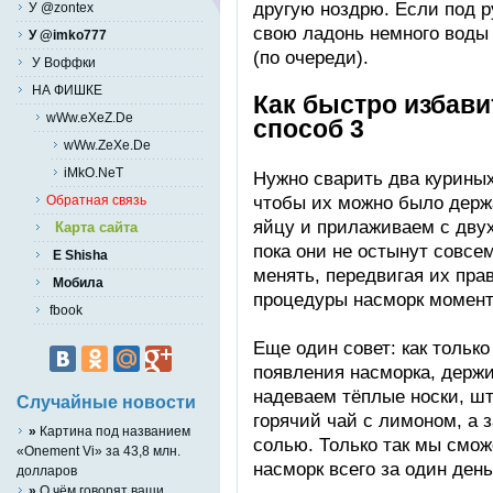
другую ноздрю. Если под р
У @zontex
свою ладонь немного воды 
У @imko777
(по очереди).
У Воффки
НА ФИШКЕ
Как быстро избави
wWw.eXeZ.De
способ 3
wWw.ZeXe.De
iMkO.NeT
Нужно сварить два куриных
чтобы их можно было держа
Обратная связь
яйцу и прилаживаем с двух
Карта сайта
пока они не остынут совсе
E Shisha
менять, передвигая их пра
Мобила
процедуры насморк момент
fbook
Еще один совет: как тольк
появления насморка, держи
надеваем тёплые носки, ш
Случайные новости
горячий чай с лимоном, а з
»
Картина под названием
солью. Только так мы смо
«Onement Vi» за 43,8 млн.
насморк всего за один день
долларов
»
О чём говорят ваши