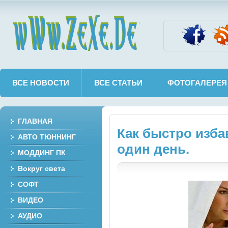
wWw.ZeXe.De
ВСЕ НОВОСТИ
ВСЕ СТАТЬИ
ФОТОГАЛЕРЕЯ
ГЛАВНАЯ
Как быстро изба
АВТО ТЮННИНГ
один день.
МОДДИНГ ПК
Вокруг света
СОФТ
ВИДЕО
АУДИО