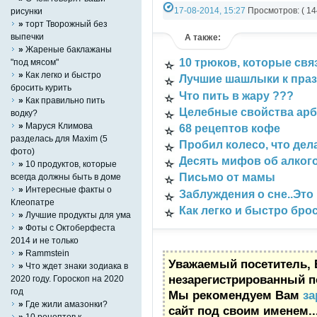
17-08-2014, 15:27
Просмотров: ( 14
рисунки
»
торт Творожный без
Категория:
Информация
,
СТАТЬИ
,
Ра
выпечки
А также:
»
Жареные баклажаны
10 трюков, которые свя
"под мясом"
»
Как легко и быстро
Лучшие шашлыки к праз
бросить курить
Что пить в жару ???
»
Как правильно пить
Целебные свойства арб
водку?
»
Маруся Климова
68 рецептов кофе
разделась для Maxim (5
Пробил колесо, что дел
фото)
Десять мифов об алког
»
10 продуктов, которые
Письмо от мамы
всегда должны быть в доме
»
Интересные факты о
Заблуждения о сне..Это 
Клеопатре
Как легко и быстро бро
»
Лучшие продукты для ума
»
Фоты с Октоберфеста
2014 и не только
»
Rammstein
Уважаемый посетитель, 
»
Что ждет знаки зодиака в
незарегистрированный п
2020 году. Гороскоп на 2020
год
Мы рекомендуем Вам
за
»
Где жили амазонки?
сайт под своим именем..
»
10 рецептов к