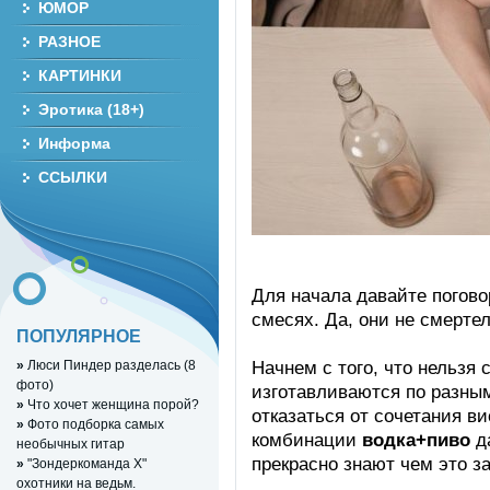
ЮМОР
РАЗНОЕ
КАРТИНКИ
Эротика (18+)
Информа
ССЫЛКИ
Для начала давайте погов
смесях. Да, они не смертел
ПОПУЛЯРНОЕ
Начнем с того, что нельзя
»
Люси Пиндер разделась (8
фото)
изготавливаются по разным
»
Что хочет женщина порой?
отказаться от сочетания ви
»
Фото подборка самых
комбинации
водка+пиво
д
необычных гитар
прекрасно знают чем это з
»
"Зондеркоманда Х"
охотники на ведьм.