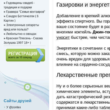
»
Годовщины свадеб -
Газировки и энергет
традиции и подарки
»
Гравюра "Семья кентавров"
Добавление в крепкий алко
»
Сандро Боттичелли ( 6
эффекта спиртного. Вы гор
Картин )
»
Электронные сигареты
ваше состояние будет в ра
вред или польза?
многими коктейль
Джин-то
»
Любопытно о овощах
уносит
быстрее, чем чистая
»
Красная Плесень - Сказка
Золушка 1997 18+ )
Энергетики в сочетании с 
смесь, которую можно зака
очень вреден для здоровья
влияние на сердечно-сосуд
Регистрация (всего за 10
секунд)
Лекарственные пре
Ну и о более серьезных ве
химические элементы, всту
дать катастрофический рез
Сайты друзей
содержатся в лекарственны
принимая какие-либо табле
У @zontex