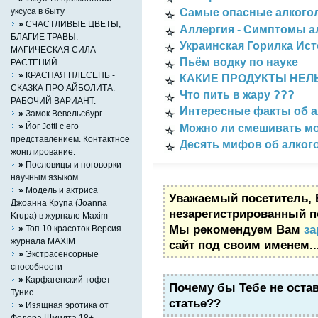
уксуса в быту
Cамые опасные алкого
»
СЧАСТЛИВЫЕ ЦВЕТЫ,
Аллергия - Симптомы а
БЛАГИЕ ТРАВЫ.
Украинская Горилка Ис
МАГИЧЕСКАЯ СИЛА
Пьём водку по науке
РАСТЕНИЙ..
»
КРАСНАЯ ПЛЕСЕНЬ -
КАКИЕ ПРОДУКТЫ НЕЛ
СКАЗКА ПРО АЙБОЛИТА.
Что пить в жару ???
РАБОЧИЙ ВАРИАНТ.
Интересные факты об а
»
Замок Вевельсбург
»
Йог Jotti с его
Можно ли смешивать м
представлением. Контактное
Десять мифов об алког
жонглирование.
»
Пословицы и поговорки
научным языком
»
Mодель и актриса
Уважаемый посетитель, 
Джоанна Крупа (Joanna
незарегистрированный п
Krupa) в журнале Maxim
Мы рекомендуем Вам
за
»
Топ 10 красоток Версия
журнала MAXIM
сайт под своим именем..
»
Экстрасенсорные
способности
»
Карфагенский тофет -
Почему бы Тебе не оста
Тунис
статье??
»
Изящная эротика от
Федора Шмидта 18+