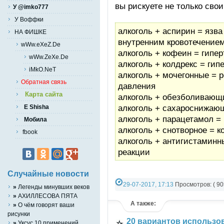
вы рискуете не только сво
У @imko777
У Воффки
алкоголь + аспирин = язв
НА ФИШКЕ
внутренним кровотечение
wWw.eXeZ.De
алкоголь + кофеин = гипер
wWw.ZeXe.De
алкоголь + колдрекс = гип
iMkO.NeT
алкоголь + мочегонные = 
Обратная связь
давления
Карта сайта
алкоголь + обезболивающ
алкоголь + сахароснижаю
E Shisha
алкоголь + парацетамол =
Мобила
алкоголь + снотворное = к
fbook
алкоголь + антигистаминн
реакции
Случайные новости
29-07-2017, 17:13
Просмотров: ( 90
»
Легенды минувших веков
»
АХИЛЛЕСОВА ПЯТА
Разно-разное
А также:
»
О чём говорят ваши
рисунки
20 вариантов использ
»
Уксус 10 применений