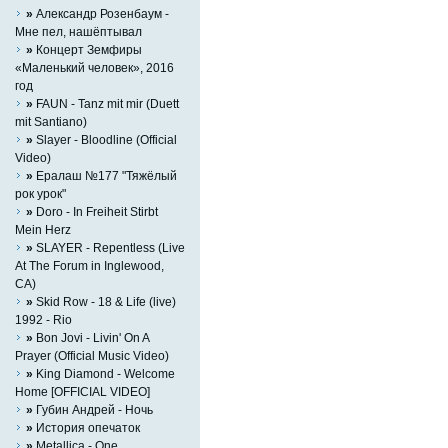
»
Александр Розенбаум -
Мне пел, нашёптывал
»
Концерт Земфиры
«Маленький человек», 2016
год
»
FAUN - Tanz mit mir (Duett
mit Santiano)
»
Slayer - Bloodline (Official
Video)
»
Ералаш №177 "Тяжёлый
рок урок"
»
Doro - In Freiheit Stirbt
Mein Herz
»
SLAYER - Repentless (Live
At The Forum in Inglewood,
CA)
»
Skid Row - 18 & Life (live)
1992 - Rio
»
Bon Jovi - Livin' On A
Prayer (Official Music Video)
»
King Diamond - Welcome
Home [OFFICIAL VIDEO]
»
Губин Андрей - Ночь
»
История опечаток
»
Metallica - One