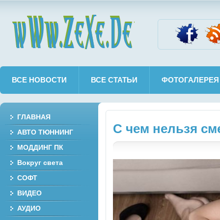
wWw.ZeXe.De
ВСЕ НОВОСТИ
ВСЕ СТАТЬИ
ФОТОГАЛЕРЕЯ
ГЛАВНАЯ
С чем нельзя см
АВТО ТЮННИНГ
МОДДИНГ ПК
Вокруг света
СОФТ
ВИДЕО
АУДИО