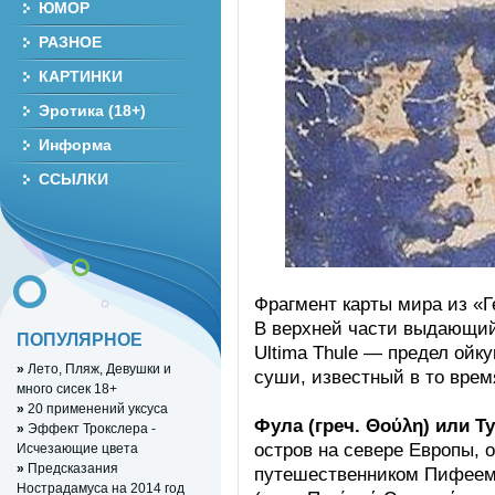
ЮМОР
РАЗНОЕ
КАРТИНКИ
Эротика (18+)
Информа
ССЫЛКИ
Фрагмент карты мира из «
В верхней части выдающий
ПОПУЛЯРНОЕ
Ultima Thule — предел ойк
»
Лето, Пляж, Девушки и
суши, известный в то врем
много сисек 18+
»
20 применений уксуса
Фула (греч. Θούλη) или Тул
»
Эффект Трокслера -
остров на севере Европы, 
Исчезающие цвета
»
Предсказания
путешественником Пифеем 
Нострадамуса на 2014 год