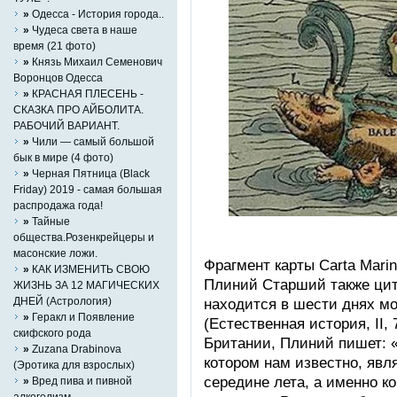
»
Одесса - История города..
»
Чудеса света в наше
время (21 фото)
»
Князь Михаил Семенович
Воронцов Одесса
»
КРАСНАЯ ПЛЕСЕНЬ -
СКАЗКА ПРО АЙБОЛИТА.
РАБОЧИЙ ВАРИАНТ.
»
Чили — самый большой
бык в мире (4 фото)
»
Черная Пятница (Black
Friday) 2019 - самая большая
распродажа года!
»
Тайные
общества.Розенкрейцеры и
масонские ложи.
Фрагмент карты Carta Marina
»
КАК ИЗМЕНИТЬ СВОЮ
Плиний Старший также цит
ЖИЗНЬ ЗА 12 МАГИЧЕСКИХ
ДНЕЙ (Астрология)
находится в шести днях мо
»
Геракл и Появление
(Естественная история, II, 
скифского рода
Британии, Плиний пишет: 
»
Zuzana Drabinova
котором нам известно, явля
(Эротика для взрослых)
середине лета, а именно к
»
Вред пива и пивной
алкоголизм