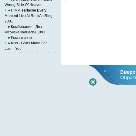
Wrong Side Of Heaven
»
HIM-Heartache Every
Moment Live At RockAmRing
2001
»
Комбинация - Два
кусочека колбаски 1993
»
Романтично
»
Kiss - I Was Made For
Lovin' You
Вверх 
Обрат