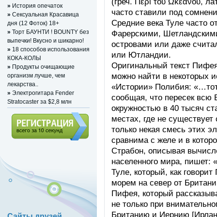
(греч. Περί τού Ωκεανού, л
»
История опечаток
часто ставили под сомнени
»
Сексуальная Красавица
Средние века Туле часто о
дня (12 Фоток) 18+
»
Торт БАУНТИ ! BOUNTY без
Фарерскими, Шетландским
выпечки! Вкусно и шикарно!
островами или даже счита
»
18 способов использования
или Ютландии.
КОКА-КОЛЫ
Оригинальный текст Пифея 
»
Продукты очищающие
можно найти в некоторых и
организм лучше, чем
лекарства..
«Истории» Полибия: «…тот,
»
Электрогитара Fender
сообщая, что пересек всю
Stratocaster за $2,8 млн
окружностью в 40 тысяч ст
местах, где не существует 
только некая смесь этих э
сравнима с желе и в которо
Регистрация (всего за 10
Страбон, описывая вычис
секунд)
населенного мира, пишет: 
Туле, который, как говори
морем на север от Британи
Пифея, который рассказыв
не только при внимательно
Британию и Иернию [Ирланди
Сайты друзей