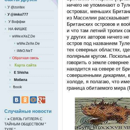
ничего не упоминают о Тул
У @zontex
островах, меньших Британи
У @imko777
из Массилии рассказывает 
У Воффки
Британских островов и во
НА ФИШКЕ
и что там летний тропик с
у других авторов ничего не
wWw.eXeZ.De
остров под названием Туле
wWw.ZeXe.De
тех северных областях, гд
iMkO.NeT
полярным кругом. Поскольк
Обратная связь
говорить о земле севернее 
Карта сайта
находится на севере от Бр
E Shisha
совершенными дикарями, 
Мобила
холоде, я полагаю, что им
fbook
граница обитаемого мира (Ге
Случайные новости
»
СВЯЗЬ ГИТЛЕРА С
ТАЙНЫМ ОБЩЕСТВОМ "
ТУЛЕ ".