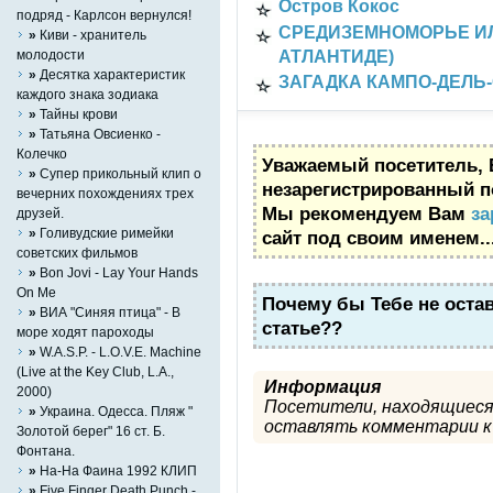
Остров
Кокос
подряд - Карлсон вернулся!
СРЕДИЗЕМНОМОРЬЕ ИЛ
»
Киви - хранитель
АТЛАНТИДЕ)
молодости
»
Десятка характеристик
ЗАГАДКА КАМПО-ДЕЛЬ
каждого знака зодиака
»
Тайны крови
»
Татьяна Овсиенко -
Колечко
Уважаемый посетитель, 
»
Супер прикольный клип о
незарегистрированный п
вечерних похождениях трех
Мы рекомендуем Вам
за
друзей.
»
Голивудские римейки
сайт под своим именем..
советских фильмов
»
Bon Jovi - Lay Your Hands
On Me
Почему бы Тебе не оста
»
ВИА "Синяя птица" - В
статье??
море ходят пароходы
»
W.A.S.P. - L.O.V.E. Machine
(Live at the Key Club, L.A.,
Информация
2000)
Посетители, находящиеся
»
Украина. Одесса. Пляж "
оставлять комментарии к 
Золотой берег" 16 ст. Б.
Фонтана.
»
На-На Фаина 1992 КЛИП
»
Five Finger Death Punch -