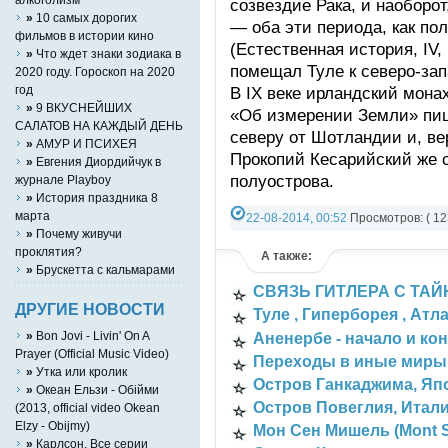
созвездие Рака, и наоборо
»
10 самых дорогих
— оба эти периода, как по
фильмов в истории кино
(Естественная история, IV,
»
Что ждет знаки зодиака в
помещал Туле к северо-зап
2020 году. Гороскоп на 2020
год
В IX веке ирландский монах
»
9 ВКУСНЕЙШИХ
«Об измерении Земли» пише
САЛАТОВ НА КАЖДЫЙ ДЕНЬ
северу от Шотландии и, ве
»
АМУР И ПСИХЕЯ
Прокопий Кесарийский же 
»
Евгения Диордийчук в
полуострова.
журнале Playboy
»
История праздника 8
марта
22-08-2014, 00:52
Просмотров: ( 12
»
Почему живучи
Категория:
СТАТЬИ
,
ТАЙНЫ ЗЕМЛИ 
проклятия?
А также:
»
Брускетта с кальмарами
СВЯЗЬ ГИТЛЕРА С ТАЙ
ДРУГИЕ НОВОСТИ
Туле , Гиперборея , Атла
»
Bon Jovi - Livin' On A
Аненербе - начало и кон
Prayer (Official Music Video)
Переходы в иные миры
»
Утка или кролик
Остров Ганкаджима, Яп
»
Океан Ельзи - Обійми
Остров Повеглия, Итал
(2013, official video Okean
Elzy - Obijmy)
Мон Сен Мишель (Mont S
»
Карлсон. Все серии