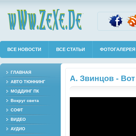
wWw.ZeXe.De
ВСЕ НОВОСТИ
ВСЕ СТАТЬИ
ФОТОГАЛЕРЕЯ
ГЛАВНАЯ
А. Звинцов - Во
АВТО ТЮННИНГ
МОДДИНГ ПК
Вокруг света
СОФТ
ВИДЕО
АУДИО