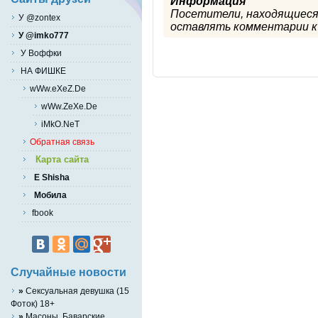
Информация
Посетители, находящиеся
У @zontex
оставлять комментарии к 
У @imko777
У Воффки
НА ФИШКЕ
wWw.eXeZ.De
wWw.ZeXe.De
iMkO.NeT
Обратная связь
Карта сайта
E Shisha
Мобила
fbook
Случайные новости
»
Сексуальная девушка (15
Фоток) 18+
»
Масоны. Баварские