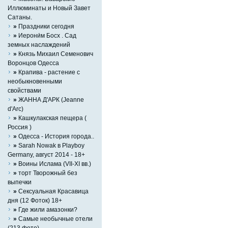
Иллюминаты и Новый Завет
Сатаны.
»
Праздники сегодня
»
Иерони́м Босх . Сад
земных наслаждений
»
Князь Михаил Семенович
Воронцов Одесса
»
Крапива - растение с
необыкновенными
свойствами
»
ЖАННА Д'АРК (Jeanne
d'Arc)
»
Кашкулакская пещера (
Россия )
»
Одесса - История города..
»
Sarah Nowak в Playboy
Germany, август 2014 - 18+
»
Воины Ислама (VII-XI вв.)
»
торт Творожный без
выпечки
»
Сексуальная Красавица
дня (12 Фоток) 18+
»
Где жили амазонки?
»
Самые необычные отели
(213 фото)