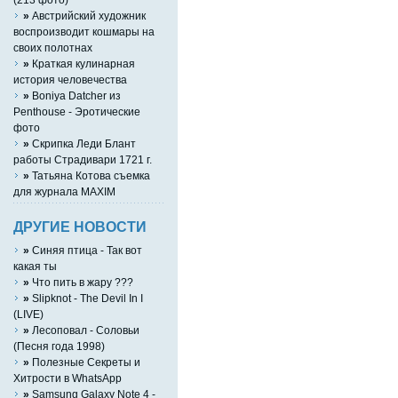
»
Австрийский художник
воспроизводит кошмары на
своих полотнах
»
Краткая кулинарная
история человечества
»
Boniya Datcher из
Penthouse - Эротические
фото
»
Скрипка Леди Блант
работы Страдивари 1721 г.
»
Татьяна Котова съемка
для журнала MAXIM
ДРУГИЕ НОВОСТИ
»
Синяя птица - Так вот
какая ты
»
Что пить в жару ???
»
Slipknot - The Devil In I
(LIVE)
»
Лесоповал - Соловьи
(Песня года 1998)
»
Полезные Секреты и
Хитрости в WhatsApp
»
Samsung Galaxy Note 4 -