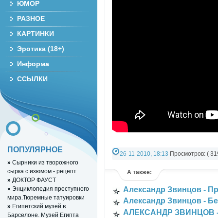
ЮМОР
РАЗНОЕ
КАРТИНКИ
Эротика (18+)
Информа
ССЫЛКИ
ПОПУЛЯРНОЕ
26-11-2010, 18:13
Просмотров: ( 319
»
Сырники из творожного
РАЗНОЕ ВИДЕО
»
YouTube Music vid
сырка с изюмом - рецепт
А также:
»
ДОКТОР ФАУСТ
»
Энциклопедия преступного
Александр Звинцов - П
мира.Тюремные татуировки
Александр Звинцов - Бе
»
Египетский музей в
АЛЕКСАНДР ЗВИНЦОВ -
Барселоне. Музей Египта