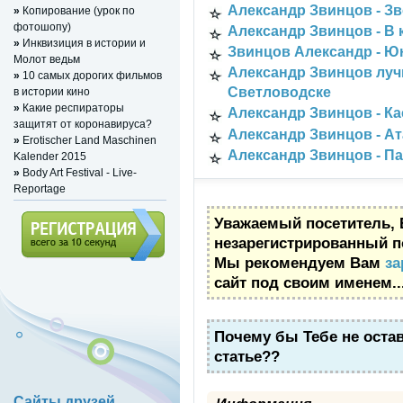
Александр Звинцов - З
»
Копирование (урок по
фотошопу)
Александр Звинцов - В 
»
Инквизиция в истории и
Звинцов Александр - Ю
Молот ведьм
Александр Звинцов луч
»
10 самых дорогих фильмов
Светловодске
в истории кино
»
Какие респираторы
Александр Звинцов - Ка
защитят от коронавируса?
Александр Звинцов - А
»
Erotischer Land Maschinen
Александр Звинцов - П
Kalender 2015
»
Body Art Festival - Live-
Reportage
Уважаемый посетитель, 
незарегистрированный п
Мы рекомендуем Вам
за
Регистрация (всего за 10
сайт под своим именем..
секунд)
Почему бы Тебе не оста
статье??
Сайты друзей