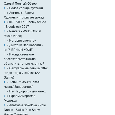
Самый Полный Обзор
»
Белое солнце пустыни
»
Анжелика Варум -
Художник что рисует дождь
»
KREATOR - Enemy of God
- Bloodstock 2017
»
Pantera - Walk (Official
Music Video)
»
История опечаток
»
Дмитрий Варшавский и
гр. "ЧЕРНЫЙ КОФЕ"
»
Иногда стечение
обстоятельств можно
объяснить только мистикой
»
Сексуальные певицы 90-х
годов: тогда и сейчас (22
Sterne)
»
Тюнинг " ЗАЗ " Новая
жизнь "Запорожцев"
»
На-На Дорогой длинною.
»
Ефрем Амирамов
Молодая
»
Anastasia Sokolova - Pole
Dance - Swiss Pole Show
Настя Соколова