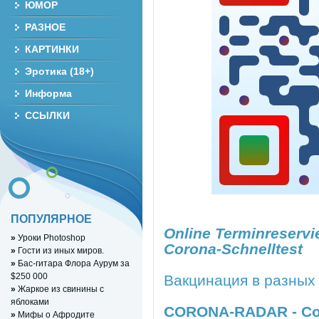
ЮМОР
РАЗНОЕ
КАРТИНКИ
Эротика (18+)
Информа
ССЫЛКИ
ПОПУЛЯРНОЕ
Online Terminreservi
»
Уроки Photoshop
Corona-Schnelltest
»
Гости из иных миров.
»
Бас-гитара Флора Аурум за
$250 000
Вакцинация в разных 
»
Жаркое из свинины с
яблоками
CORONA-RADAR - Cor
»
Мифы о Афродите