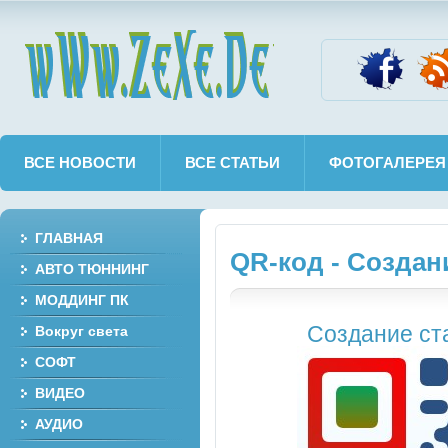
wWw.ZeXe.De
ВСЕ НОВОСТИ
ВСЕ СТАТЬИ
ФОТОГАЛЕРЕЯ
ГЛАВНАЯ
QR-код - Создан
АВТО ТЮННИНГ
МОДДИНГ ПК
Создание ст
Вокруг света
СОФТ
ВИДЕО
АУДИО