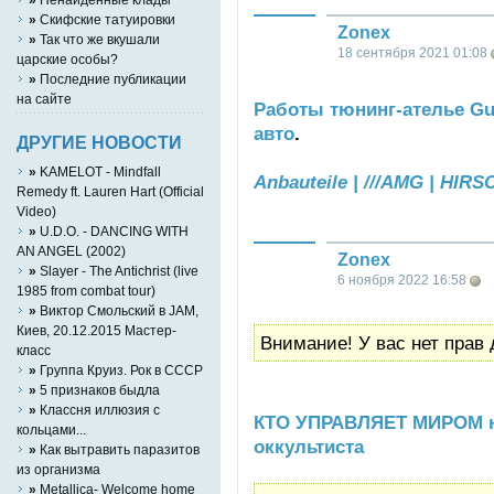
»
Скифские татуировки
Zonex
»
Так что же вкушали
18 сентября 2021 01:08
царские особы?
»
Последние публикации
на сайте
Работы тюнинг-ателье Gu
авто
.
ДРУГИЕ НОВОСТИ
»
KAMELOT - Mindfall
Anbauteile | ///AMG | HIR
Remedy ft. Lauren Hart (Official
Video)
»
U.D.O. - DANCING WITH
AN ANGEL (2002)
Zonex
»
Slayer - The Antichrist (live
6 ноября 2022 16:58
1985 from combat tour)
»
Виктор Смольский в JAM,
Киев, 20.12.2015 Мастер-
Внимание! У вас нет прав 
класс
»
Группа Круиз. Рок в СССР
»
5 признаков быдла
»
Классня иллюзия с
КТО УПРАВЛЯЕТ МИРОМ н
кольцами...
оккультиста
»
Как вытравить паразитов
из организма
»
Metallica- Welcome home