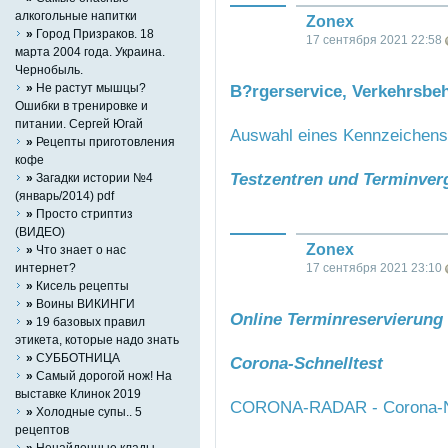
алкогольные напитки
Zonex
»
Город Призраков. 18
17 сентября 2021 22:58
марта 2004 года. Украина.
Чернобыль.
»
Не растут мышцы?
B?rgerservice, Verkehrsbe
Ошибки в тренировке и
питании. Сергей Югай
Auswahl eines Kennzeichens
»
Рецепты приготовления
кофе
Testzentren und Terminver
»
Загадки истории №4
(январь/2014) pdf
»
Просто стриптиз
(ВИДЕО)
Zonex
»
Что знает о нас
17 сентября 2021 23:10
интернет?
»
Кисель рецепты
»
Воины ВИКИНГИ
Online Terminreservierung
»
19 базовых правил
этикета, которые надо знать
»
СУББОТНИЦА
Corona-Schnelltest
»
Самый дорогой нож! На
выставке Клинок 2019
CORONA-RADAR - Corona-Ne
»
Холодные супы.. 5
рецептов
»
Ненайденные клады