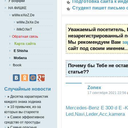
Подготовка сайта к инд
У Воффки
Студент пишет письмо о
НА ФИШКЕ
wWw.eXeZ.De
wWw.ZeXe.De
Уважаемый посетитель, 
iMkO.NeT
незарегистрированный п
Обратная связь
Мы рекомендуем Вам
за
Карта сайта
сайт под своим именем..
E Shisha
Мобила
Почему бы Тебе не оста
fbook
статье??
Zonex
Случайные новости
17 сентября 2021 22:56
»
Десятка характеристик
каждого знака зодиака
Mercedes-Benz E 300 d E -K
»
10 привычек, из-за
которых вы стареете
Led,Navi,Leder,Acc,kamera
»
Самое эффективное
средство от простуды
»
Cамые опасные