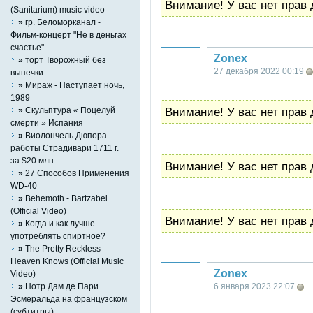
Внимание! У вас нет прав 
(Sanitarium) music video
»
гр. Беломорканал -
Фильм-концерт "Не в деньгах
счастье"
Zonex
»
торт Творожный без
27 декабря 2022 00:19
выпечки
»
Мираж - Наступает ночь,
1989
Внимание! У вас нет прав 
»
Скульптура « Поцелуй
смерти » Испания
»
Виолончель Дюпора
работы Страдивари 1711 г.
за $20 млн
Внимание! У вас нет прав 
»
27 Способов Применения
WD-40
»
Behemoth - Bartzabel
(Official Video)
Внимание! У вас нет прав 
»
Когда и как лучше
употреблять спиртное?
»
The Pretty Reckless -
Heaven Knows (Official Music
Zonex
Video)
»
Нотр Дам де Пари.
6 января 2023 22:07
Эсмеральда на французском
(субтитры)