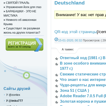
Deutschland
»
СВЯТОЙ ГРААЛЬ
»
Упражнения йоги для глаз
»
БАРАБАШКИ - ЭТО НЕ
Внимание! У вас нет прав 
МИСТИКА
»
Немного об амазонках
Крыма
»
Существует ли разумная
QR-код этой страницы
[/cen
жизнь на других планетах?
15-01-2020, 00:32
Просмотров: ( 29
Категория:
Информация
,
Links
А также:
Регистрация (всего за 10
Ответный ход (1981 г.) 
секунд)
В зоне особого внимани
1977 г.)
Свежие статические ст
Что знает о нас интерне
Чудо-рецепты для мик
Сайты друзей
Зона 51 ( США )
У @zontex
Adobe Reader 7.0.5 Full 
У @imko777
Золотая корона и пушки