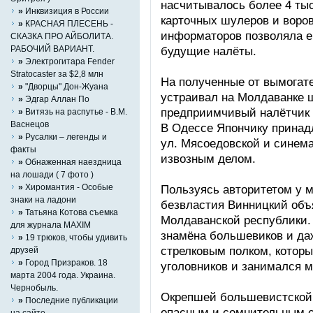
насчитывалось более 4 ты
»
Инквизиция в России
карточных шулеров и воров
»
КРАСНАЯ ПЛЕСЕНЬ -
информаторов позволяла е
СКАЗКА ПРО АЙБОЛИТА.
РАБОЧИЙ ВАРИАНТ.
будущие налёты.
»
Электрогитара Fender
Stratocaster за $2,8 млн
На полученные от вымогат
»
"Дворцы" Дон-Жуана
устраивал на Молдаванке 
»
Эдгар Аллан По
предприимчивый налётчик 
»
Витязь на распутье - В.М.
Васнецов
В Одессе Япончику принад
»
Русалки – легенды и
ул. Мясоедовской и синема
факты
извозным делом.
»
Обнаженная наездница
на лошади ( 7 фото )
»
Хиромантия - Особые
Пользуясь авторитетом у м
знаки на ладони
безвластия Винницкий объ
»
Татьяна Котова съемка
Молдаванской республики.
для журнала MAXIM
знамёна большевиков и да
»
19 трюков, чтобы удивить
стрелковым полком, которы
друзей
»
Город Призраков. 18
уголовников и занимался 
марта 2004 года. Украина.
Чернобыль.
Окрепшей большевистской 
»
Последние публикации
опасным и сомнительным с
на сайте