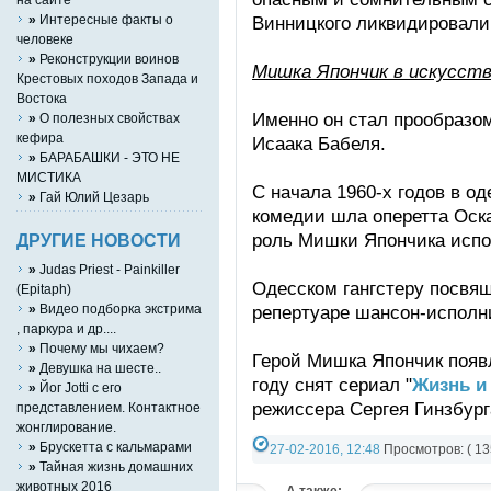
»
Интересные факты о
Винницкого ликвидировали
человеке
»
Реконструкции воинов
Мишка Япончик в искусств
Крестовых походов Запада и
Востока
Именно он стал прообразом
»
О полезных свойствах
кефира
Исаака Бабеля.
»
БАРАБАШКИ - ЭТО НЕ
МИСТИКА
С начала 1960-х годов в о
»
Гай Юлий Цезарь
комедии шла оперетта Оска
роль Мишки Япончика испо
ДРУГИЕ НОВОСТИ
»
Judas Priest - Painkiller
Одесском гангстеру посвящ
(Epitaph)
»
Видео подборка экстрима
репертуаре шансон-исполни
, паркура и др....
»
Почему мы чихаем?
Герой Мишка Япончик появл
»
Девушка на шесте..
году снят сериал "
Жизнь и
»
Йог Jotti с его
режиссера Сергея Гинзбург
представлением. Контактное
жонглирование.
»
Брускетта с кальмарами
27-02-2016, 12:48
Просмотров: ( 13
»
Тайная жизнь домашних
Категория:
СТАТЬИ
животных 2016
А также: