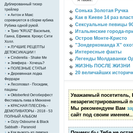
Дублированный тизер
трейлер
Сонька Золотая Ручка
»
Антон и Макс
Как в Киеве 14 раз влас
соревнуются в сборке кубика
Сексуальные певицы 90-х
Рубика одной рукой.
»
Трио "KRUIZ" Васильев,
Итальянские города-при
Гаина, Ефимов. Крокус Сити
Остров Монте-Кристо
Холл.
"Зондеркоманда Х" охот
»
ЛУЧШИЕ РЕЦЕПТЫ
Интересные факты
ДЕТОКСИКАЦИИ !
»
Cinderella - Shake Me
Легенды Молдаванки О
»
Земфира - Хочешь?
ЖИЗНЬ ПОСЛЕ ЖИЗНИ
»
ПОЛЕЗНЫЕ СТАТЬИ
20 величайших истори
»
Деревянная лодка
Феррари
»
Лесоповал - Посидим,
пацаны
Уважаемый посетитель, 
»
Oktoberfest Октоберфест
Фестиваль пива в Мюнхене
незарегистрированный п
»
КРАСНАЯ ПЛЕСЕНЬ -
Мы рекомендуем Вам
за
ДЕМОТИВАТОРЫ - 2018 - 53
сайт под своим именем..
ПОЛНЫЙ АЛЬБОМ
»
Ozzy Osbourne & Black
Sabbath - Paranoid
Почему бы Тебе не оста
»
Как выжать из лимона