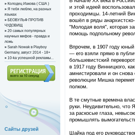
В начале XX века в Росси
»
Колодец Иакова ( США )
и этой идеей воспользовал
»
Я тебя люблю, на разных
проходимцы. 14-летний Ви
языках
вошёл в ряды анархистско
»
БЕОВУЛЬФ ПРОТИВ
ЧУДОВИЩ
"Молодая воля", которая з
»
20 самых популярных
помощь подпольному рево
научных мифов - правда и
ложь
Впрочем, в 1907 году юный
»
Sarah Nowak в Playboy
Germany, август 2014 - 18+
— его взяли прямо в публи
»
10-ka успешной рекламы...
большевистский переворот, 
в 1917 году Винницкого, ка
амнистировали и он снова 
революции Мишка переметн
Регистрация (всего за 10
полком.
секунд)
В те смутные времена влас
руки. Неудивительно, что 
за раскосые глаза, невысок
промышлять вымогательст
Сайты друзей
Шайка под его руководств