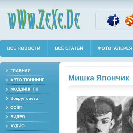
wWw.ZeXe.De
ВСЕ НОВОСТИ
ВСЕ СТАТЬИ
ФОТОГАЛЕРЕЯ
ГЛАВНАЯ
Мишка Япончик
АВТО ТЮННИНГ
МОДДИНГ ПК
Вокруг света
СОФТ
ВИДЕО
АУДИО