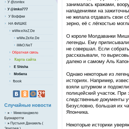
У @zontex
занималась кражами, воор
У @imko777
нападениями на зажиточны
не желала отдавать свои с
У Воффки
зерно, её с лёгкостью мог
НА ФИШКЕ
wWw.eXeZ.De
О короле Молдаванки Мишк
wWw.ZeXe.De
легенды. Ему приписывали 
iMkO.NeT
не совершал. Если собрать
Обратная связь
рассказывали, то вырисовы
Карта сайта
далеко и самому Аль Капон
E Shisha
Однако некоторые из леген
Мобила
историях. Например, извес
fbook
взяли штурмом и подожгл
полицейский участок. При 
следственные документы уч
Случайные новости
Безусловно, большая их ч
Япончика.
»
Микеланджело
Буонаротти
»
Пустыня Данакиль (
Некоторые историки уверяю
Эритрея )