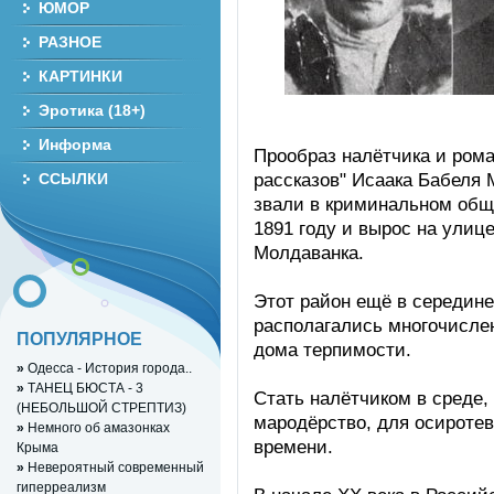
ЮМОР
РАЗНОЕ
КАРТИНКИ
Эротика (18+)
Информа
Прообраз налётчика и рома
рассказов" Исаака Бабеля 
ССЫЛКИ
звали в криминальном общ
1891 году и вырос на улиц
Молдаванка.
Этот район ещё в середине
располагались многочисле
ПОПУЛЯРНОЕ
дома терпимости.
»
Одесса - История города..
»
ТАНЕЦ БЮСТА - 3
Стать налётчиком в среде,
(НЕБОЛЬШОЙ СТРЕПТИЗ)
мародёрство, для осироте
»
Немного об амазонках
времени.
Крыма
»
Невероятный современный
гиперреализм